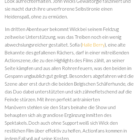
Look aufrechterhalten. John Wicks Gewaltorgie fasziniert und
sie macht durch ihre unverfrorene Selbstironie einen
Heidenspaß, ohne zu ermüden.
Im dritten Abenteuer bekommt Wick bei seinem Feldzug
zeitweise Unterstützung, was das Treiben noch ein wenig
abwechslungsreicher gestaltet. Sofia (
Halle Berry
), eine alte
Bekannte des gefallenen Rächers, darf in einer mitreißenden
Actionszene, die zu den Highlights des Films zählt, an seiner
Seite kämpfen und aus allen Rohren feuern, was den beiden im
Gespann unglaublich gut gelingt. Besonders abgefahren wird die
Szene aber erst durch die beiden Belgischen Schäferhunde, die
das Duo dabei unterstützten und sich zähnefletschend auf die
Feinde stürzen. Mit
ihren perfekt antrainierten
Manövern stehlen sie den Stars beinahe die Show und
behaupten sich als grandiose Ergänzung inmitten des
Spektakels. Doch auch ohne Support weiß sich Wick den
restlichen Film über effektiv zu helfen, Actionfans kommen in
jedem Fall voll auf seine Kosten.