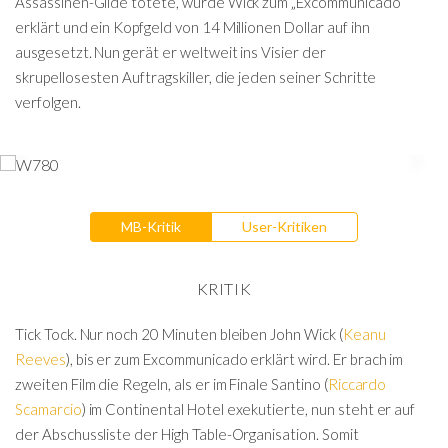
Assassinen-Gilde tötete, wurde Wick zum „Excommunicado“
erklärt und ein Kopfgeld von 14 Millionen Dollar auf ihn
ausgesetzt. Nun gerät er weltweit ins Visier der
skrupellosesten Auftragskiller, die jeden seiner Schritte
verfolgen.
MB-Kritik
User-Kritiken
KRITIK
Tick Tock. Nur noch 20 Minuten bleiben John Wick (
Keanu
Reeves
), bis er zum Excommunicado erklärt wird. Er brach im
zweiten Film die Regeln, als er im Finale Santino (
Riccardo
Scamarcio
) im Continental Hotel exekutierte, nun steht er auf
der Abschussliste der High Table-Organisation. Somit