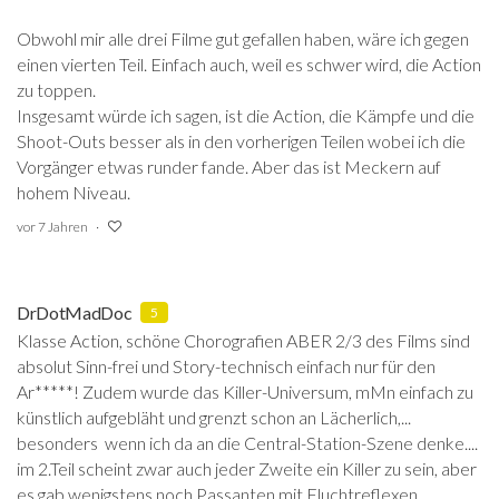
Obwohl mir alle drei Filme gut gefallen haben, wäre ich gegen
einen vierten Teil. Einfach auch, weil es schwer wird, die Action
zu toppen.
Insgesamt würde ich sagen, ist die Action, die Kämpfe und die
Shoot-Outs besser als in den vorherigen Teilen wobei ich die
Vorgänger etwas runder fande. Aber das ist Meckern auf
hohem Niveau.
vor 7 Jahren
DrDotMadDoc
5
Klasse Action, schöne Chorografien ABER 2/3 des Films sind
absolut Sinn-frei und Story-technisch einfach nur für den
Ar*****! Zudem wurde das Killer-Universum, mMn einfach zu
künstlich aufgebläht und grenzt schon an Lächerlich,...
besonders wenn ich da an die Central-Station-Szene denke....
im 2.Teil scheint zwar auch jeder Zweite ein Killer zu sein, aber
es gab wenigstens noch Passanten mit Fluchtreflexen