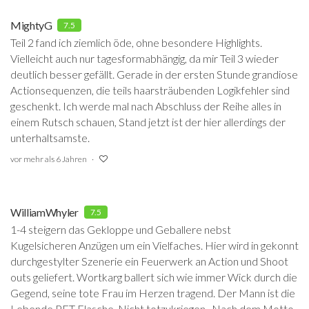
MightyG
7.5
Teil 2 fand ich ziemlich öde, ohne besondere Highlights.
Vielleicht auch nur tagesformabhängig, da mir Teil 3 wieder
deutlich besser gefällt. Gerade in der ersten Stunde grandiose
Actionsequenzen, die teils haarsträubenden Logikfehler sind
geschenkt. Ich werde mal nach Abschluss der Reihe alles in
einem Rutsch schauen, Stand jetzt ist der hier allerdings der
unterhaltsamste.
vor mehr als 6 Jahren
WilliamWhyler
7.5
1-4 steigern das Gekloppe und Geballere nebst
Kugelsicheren Anzügen um ein Vielfaches. Hier wird in gekonnt
durchgestylter Szenerie ein Feuerwerk an Action und Shoot
outs geliefert. Wortkarg ballert sich wie immer Wick durch die
Gegend, seine tote Frau im Herzen tragend. Der Mann ist die
Lebende PET Flasche. Nicht totzukriegen. Nach dem Motto,