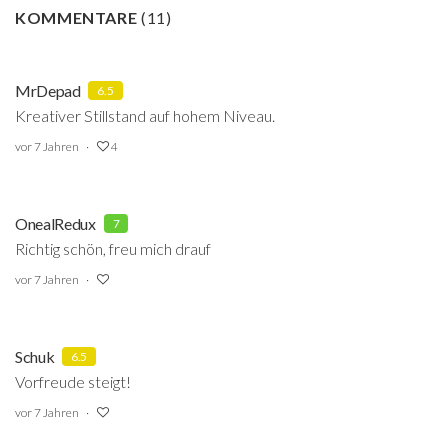
KOMMENTARE
(
11
)
MrDepad
6.5
Kreativer Stillstand auf hohem Niveau.
vor 7 Jahren
4
OnealRedux
7
Richtig schön, freu mich drauf
vor 7 Jahren
Schuk
6.5
Vorfreude steigt!
vor 7 Jahren