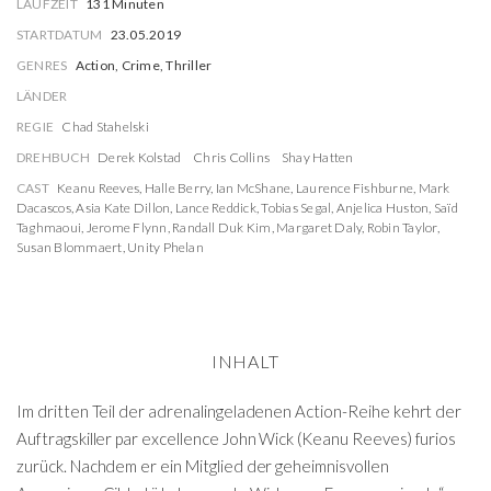
LAUFZEIT
131 Minuten
STARTDATUM
23.05.2019
GENRES
Action, Crime, Thriller
LÄNDER
REGIE
Chad Stahelski
DREHBUCH
Derek Kolstad
Chris Collins
Shay Hatten
CAST
Keanu Reeves
,
Halle Berry
,
Ian McShane
,
Laurence Fishburne
,
Mark
Dacascos
,
Asia Kate Dillon
,
Lance Reddick
,
Tobias Segal
,
Anjelica Huston
,
Saïd
Taghmaoui
,
Jerome Flynn
,
Randall Duk Kim
,
Margaret Daly
,
Robin Taylor
,
Susan Blommaert
,
Unity Phelan
INHALT
Im dritten Teil der adrenalingeladenen Action-Reihe kehrt der
Auftragskiller par excellence John Wick (Keanu Reeves) furios
zurück. Nachdem er ein Mitglied der geheimnisvollen