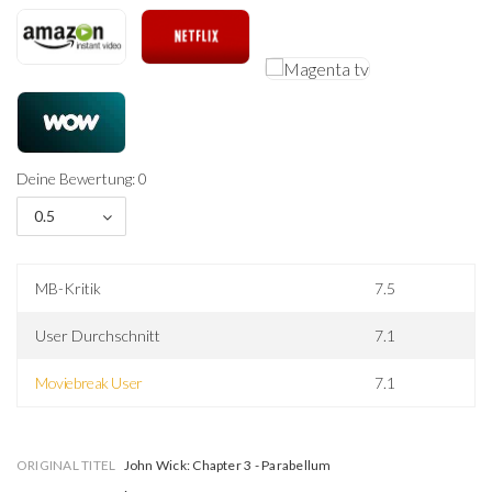
Deine Bewertung: 0
0.5
MB-Kritik
7.5
User Durchschnitt
7.1
Moviebreak User
7.1
ORIGINAL TITEL
John Wick: Chapter 3 - Parabellum