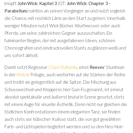
knüpft
John Wick: Kapitel 3
(OT:
John Wick: Chapter 3 -
Parabellum
) nahtlos an seinen Vorgänger an und nutzt sogleich
die Chance, mit reichlich Lärm an den Start zu gehen: Innerhalb
weniger Minuten nutzt Wick Bücher, Wurfmesser oder auch
Pferde, um seine zahlreichen Gegner auszuschalten. Ein
fulminanter Beginn, der mit ausgefallenen Ideen, schönen
Choreografien und eindrucksvollen Stunts zu glänzen weiß und
uns sofort abholt.
Damit setzt Regisseur
Chad Stahelski
, einst
Reeves
' Stuntman
in der
Matrix
-Trilogie, auch weiterhin auf die Stärken der Reihe
und treibt sie gelegentlich auf die Spitze. Die Mischung aus
Schusswechsel und Klopperei, hier Gun-Fu genannt, ist erneut
absolut spektakulär und äußerst brutal in Szene gesetzt, stets
mit einem Auge für visuelle Ästhetik. Denn nicht nur gleichen die
tödlichen Konfrontationen einem eleganten Tanz, sie finden
auch stets vor hübscher Kulisse statt, die von gut gewählten
Farb- und Lichtspielen begleitet werden und so den Neo-Noir-