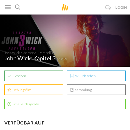
LOGIN
John Wick: Chapter 3 - Parabellum
John Wick: Kapitel 3
(2019)
Gesehen
Will ich sehen
Lieblingsfilm
Sammlung
Schaue ich gerade
VERFÜGBAR AUF