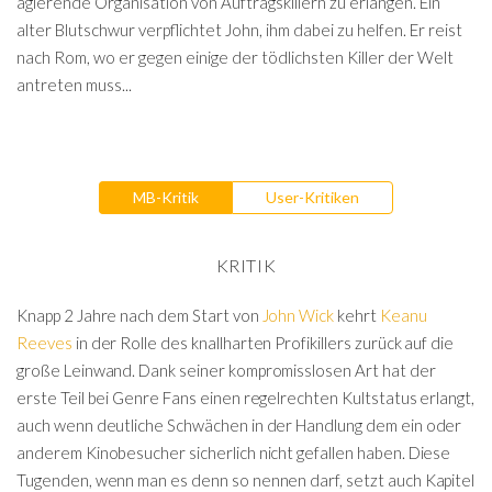
agierende Organisation von Auftragskillern zu erlangen. Ein
alter Blutschwur verpflichtet John, ihm dabei zu helfen. Er reist
nach Rom, wo er gegen einige der tödlichsten Killer der Welt
antreten muss...
MB-Kritik
User-Kritiken
KRITIK
Knapp 2 Jahre nach dem Start von
John Wick
kehrt
Keanu
Reeves
in der Rolle des knallharten Profikillers zurück auf die
große Leinwand. Dank seiner kompromisslosen Art hat der
erste Teil bei Genre Fans einen regelrechten Kultstatus erlangt,
auch wenn deutliche Schwächen in der Handlung dem ein oder
anderem Kinobesucher sicherlich nicht gefallen haben. Diese
Tugenden, wenn man es denn so nennen darf, setzt auch Kapitel