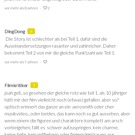
vor mehr als 8 Jahren
2
DingDong
6
Die Story ist schlechter als bei Teil 1, dafür sind die
Auseinandersetzungen rasanter und zahlreicher. Daher
bekommt Teil 2 von mir die gleiche Punktzahl wie Teil 1.
vor mehr als 7 Jahren
Filmkritiker
5
joah gell...so gesehen der gleiche rotz wie teil 1. als 10 jähriger
hätt mir der film vielleicht noch (etwas) gefallen. aber so?
optisch erinnert das ganze an ein aerosmith oder cher
musikvideo...oder beides. das kann noch so gut aussehen, aber
wenn einem die figuren und charaktere komplett am arsch
vorbeigehen, fällt es schwer aufzuspringen. kein charme,
keine tiefe, kein mitfiebern oder fingernägel kauen. nur