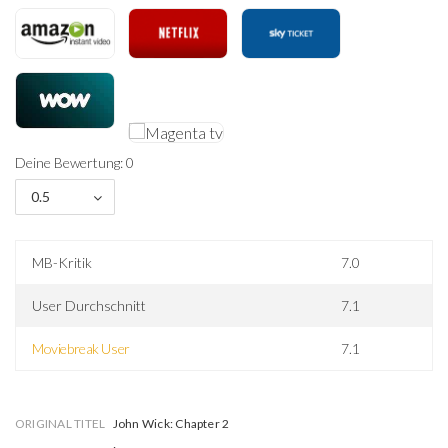
Deine Bewertung: 0
0.5
MB-Kritik
7.0
User Durchschnitt
7.1
Moviebreak User
7.1
ORIGINAL TITEL
John Wick: Chapter 2