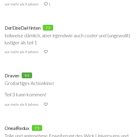
vor mehr als 9 Jahren
1
DerEineDaHinten
7.5
teilweise dämlich, aber irgendwie auch cooler und (ungewollt)
lustiger als teil 1
vor mehr als 9 Jahren
Draven
9.5
Großartiges Actionkino!
Teil 3 kann kommen!
vor mehr als 9 Jahren
OnealRedux
7.5
Tolle und angenehme Erweiterung des Wick Universums und