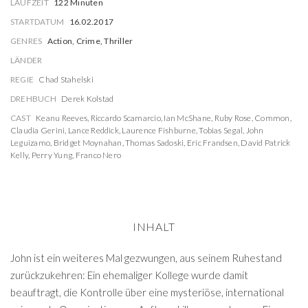
LAUFZEIT
122 Minuten
STARTDATUM
16.02.2017
GENRES
Action, Crime, Thriller
LÄNDER
REGIE
Chad Stahelski
DREHBUCH
Derek Kolstad
CAST
Keanu Reeves
,
Riccardo Scamarcio
,
Ian McShane
,
Ruby Rose
,
Common
,
Claudia Gerini
,
Lance Reddick
,
Laurence Fishburne
,
Tobias Segal
,
John
Leguizamo
,
Bridget Moynahan
,
Thomas Sadoski
,
Eric Frandsen
,
David Patrick
Kelly
,
Perry Yung
,
Franco Nero
INHALT
John ist ein weiteres Mal gezwungen, aus seinem Ruhestand
zurückzukehren: Ein ehemaliger Kollege wurde damit
beauftragt, die Kontrolle über eine mysteriöse, international