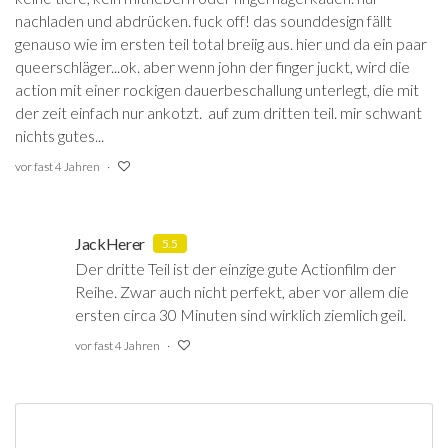
nachladen und abdrücken. fuck off! das sounddesign fällt
genauso wie im ersten teil total breiig aus. hier und da ein paar
queerschläger...ok. aber wenn john der finger juckt, wird die
action mit einer rockigen dauerbeschallung unterlegt, die mit
der zeit einfach nur ankotzt. auf zum dritten teil. mir schwant
nichts gutes...
vor fast 4 Jahren
JackHerer
5.5
Der dritte Teil ist der einzige gute Actionfilm der
Reihe. Zwar auch nicht perfekt, aber vor allem die
ersten circa 30 Minuten sind wirklich ziemlich geil.
vor fast 4 Jahren