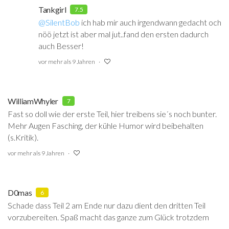
Tankgirl
7.5
@SilentBob
‍ ich hab mir auch irgendwann gedacht och
nöö jetzt ist aber mal jut..fand den ersten dadurch
auch Besser!
vor mehr als 9 Jahren
WilliamWhyler
7
Fast so doll wie der erste Teil, hier treibens sie´s noch bunter.
Mehr Augen Fasching, der kühle Humor wird beibehalten
(s.Kritik).
vor mehr als 9 Jahren
D0mas
6
Schade dass Teil 2 am Ende nur dazu dient den dritten Teil
vorzubereiten. Spaß macht das ganze zum Glück trotzdem