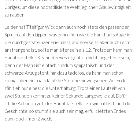
Übriges, um diese hochstilisierte Welt jeglicher Glaubwürdigkeit
zu rauben.
Leider hat Titelfigur Wick dann auch noch stets den passenden
Spruch auf den Lippen, was zum einen wie die Faust aufs Auge in
die durchgestylte Szenerie passt, andererseits aber auch recht
anstrengend ist, sollte man älter sein als 12. Trotzdem kann man
Hauptdarsteller Keanu Reeves eigentlich nicht lange böse sein,
denn der Mann ist einfach rundum sympathisch und der
schwarze Anzug steht ihm dazu tadellos, da kann man schon
einmal über ein paar dämliche Sprüche hinwegsehen. Am Ende
zählt eh nur eines: die Unterhaltung. Trotz einer Laufzeit von
zwei Stunden kommt zu keiner Sekunde Langeweile auf. Dafür
ist die Action zu gut, der Hauptdarsteller zu sympathisch und die
Geschichte, so stumpf sie auch sein mag, erfüllt letzten Endes
dann doch ihren Zweck.