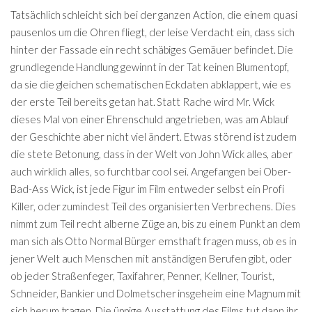
Tatsächlich schleicht sich bei der ganzen Action, die einem quasi
pausenlos um die Ohren fliegt, der leise Verdacht ein, dass sich
hinter der Fassade ein recht schäbiges Gemäuer befindet. Die
grundlegende Handlung gewinnt in der Tat keinen Blumentopf,
da sie die gleichen schematischen Eckdaten abklappert, wie es
der erste Teil bereits getan hat. Statt Rache wird Mr. Wick
dieses Mal von einer Ehrenschuld angetrieben, was am Ablauf
der Geschichte aber nicht viel ändert. Etwas störend ist zudem
die stete Betonung, dass in der Welt von John Wick alles, aber
auch wirklich alles, so furchtbar cool sei. Angefangen bei Ober-
Bad-Ass Wick, ist jede Figur im Film entweder selbst ein Profi
Killer, oder zumindest Teil des organisierten Verbrechens. Dies
nimmt zum Teil recht alberne Züge an, bis zu einem Punkt an dem
man sich als Otto Normal Bürger ernsthaft fragen muss, ob es in
jener Welt auch Menschen mit anständigen Berufen gibt, oder
ob jeder Straßenfeger, Taxifahrer, Penner, Kellner, Tourist,
Schneider, Bankier und Dolmetscher insgeheim eine Magnum mit
sich herum tragen. Die üppige Ausstattung des Films tut dann ihr