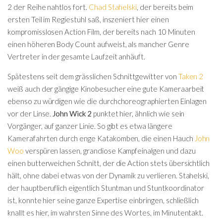
2 der Reihe nahtlos fort.
Chad Stahelski
, der bereits beim
ersten Teil im Regiestuhl saß, inszeniert hier einen
kompromisslosen Action Film, der bereits nach 10 Minuten
einen höheren Body Count aufweist, als mancher Genre
Vertreter in der gesamte Laufzeit anhäuft.
Spätestens seit dem grässlichen Schnittgewitter von
Taken 2
weiß auch der gängige Kinobesucher eine gute Kameraarbeit
ebenso zu würdigen wie die durchchoreographierten Einlagen
vor der Linse.
John Wick 2
punktet hier, ähnlich wie sein
Vorgänger, auf ganzer Linie. So gibt es etwa längere
Kamerafahrten durch enge Katakomben, die einen Hauch
John
Woo
verspüren lassen, grandiose Kampfeinalgen und dazu
einen butterweichen Schnitt, der die Action stets übersichtlich
hält, ohne dabei etwas von der Dynamik zu verlieren. Stahelski,
der hauptberuflich eigentlich Stuntman und Stuntkoordinator
ist, konnte hier seine ganze Expertise einbringen, schließlich
knallt es hier, im wahrsten Sinne des Wortes, im Minutentakt.