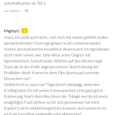
unterhaltsamer als Teil 1.
vor 9 Jahren
MightyG
6
Hach, ich weiß auch nicht... hat mich mit seinen gefühlt endlos
wiederholenden Choreographien recht schnell ermüdet.
Neben den bekannten Headshot-Arien konnt ich irgendwann
nicht mehr sehen, wie John Wick seine Gegner mit
irgendwelchen Judo/Karate-Würfen auf den Rücken legt.
Dazu die in der Kritik angesprochene Übertreibung der
Profikiller-Welt. Kamen in dem Film überhaupt normale
Menschen vor?
Vielleicht ist es auch nur "Tagesform"-abhängig, denn den
Erstling habe ich mit seiner konsequenten Linie ganz gut in
Erinnerung. Nach dem Abschluss der Trilogie werde ich mein
endgültiges Fazit ziehen, so für sich genommen hat mich
Kapitel 2 nicht wirklich begeistern können, auch wenn ich es
jetzt nie furchtbar langweilig oder albern fand.