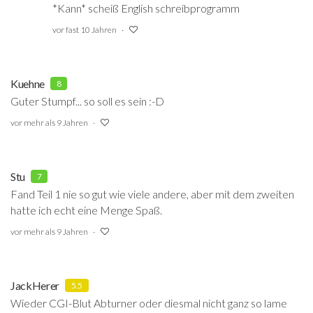
*Kann* scheiß English schreibprogramm
vor fast 10 Jahren
Kuehne
8
Guter Stumpf... so soll es sein
:-D
vor mehr als 9 Jahren
Stu
7
Fand Teil 1 nie so gut wie viele andere, aber mit dem zweiten
hatte ich echt eine Menge Spaß.
vor mehr als 9 Jahren
JackHerer
5.5
Wieder CGI-Blut Abturner oder diesmal nicht ganz so lame