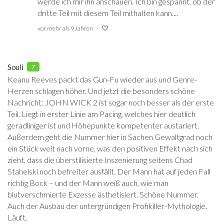
werde ich mir ihn anschauen. Ich bin gespannt, ob der
dritte Teil mit diesem Teil mithalten kann....
vor mehr als 9 Jahren
Souli
7
Keanu Reeves packt das Gun-Fu wieder aus und Genre-
Herzen schlagen höher. Und jetzt die besonders schöne
Nachricht: JOHN WICK 2 ist sogar noch besser als der erste
Teil. Liegt in erster Linie am Pacing, welches hier deutlich
geradliniger ist und Höhepunkte kompetenter austariert.
Außerdem geht die Nummer hier in Sachen Gewaltgrad noch
ein Stück weit nach vorne, was den positiven Effekt nach sich
zieht, dass die überstilisierte Inszenierung seitens Chad
Stahelski noch befreiter ausfällt. Der Mann hat auf jeden Fall
richtig Bock – und der Mann weiß auch, wie man
blutverschmierte Exzesse ästhetisiert. Schöne Nummer.
Auch der Ausbau der untergründigen Profikiller-Mythologie.
Läuft.