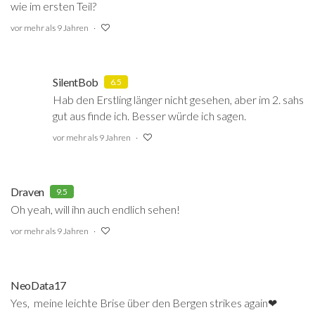
wie im ersten Teil?
vor mehr als 9 Jahren
SilentBob
6.5
Hab den Erstling länger nicht gesehen, aber im 2. sahs
gut aus finde ich. Besser würde ich sagen.
vor mehr als 9 Jahren
Draven
9.5
Oh yeah, will ihn auch endlich sehen!
vor mehr als 9 Jahren
NeoData17
Yes, meine leichte Brise über den Bergen strikes again❤