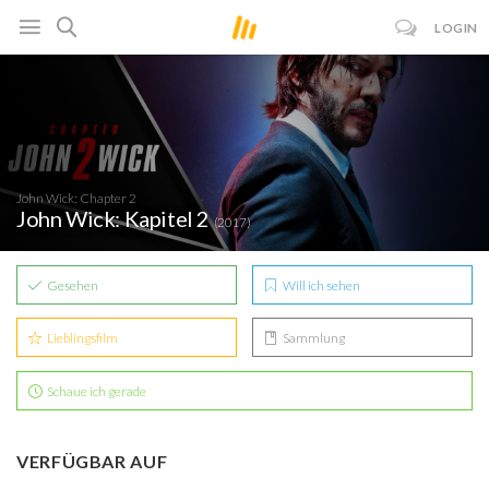
LOGIN
John Wick: Chapter 2
John Wick: Kapitel 2
(2017)
Gesehen
Will ich sehen
Lieblingsfilm
Sammlung
Schaue ich gerade
VERFÜGBAR AUF