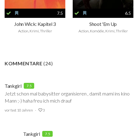
7.5
6.5
John Wick: Kapitel 3
Shoot 'Em Up
Action, Krimi, Thriller
Action, Komödie, Krimi, Thriller
KOMMENTARE
(
24
)
Tankgirl
7.5
Jetzt schon mal babysitter organisieren , damit mami ins kino
Mann ;-) haha freu ich mich drauf
vor fast 10 Jahren
3
Tankgirl
7.5