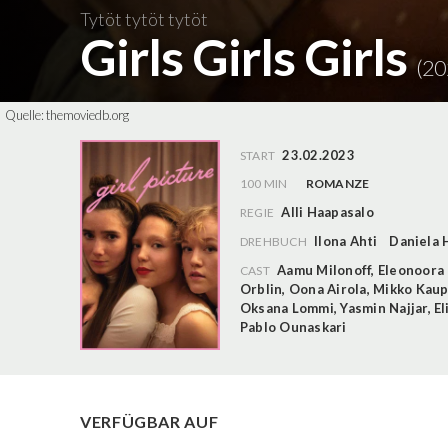
Tytöt tytöt tytöt
Girls Girls Girls
(20
Quelle:
themoviedb.org
23.02.2023
START
100 MIN
ROMANZE
Alli Haapasalo
REGIE
Ilona Ahti
Daniela 
DREHBUCH
Aamu Milonoff
,
Eleonoora
CAST
Orblin
,
Oona Airola
,
Mikko Kaup
Oksana Lommi
,
Yasmin Najjar
,
E
Pablo Ounaskari
VERFÜGBAR AUF