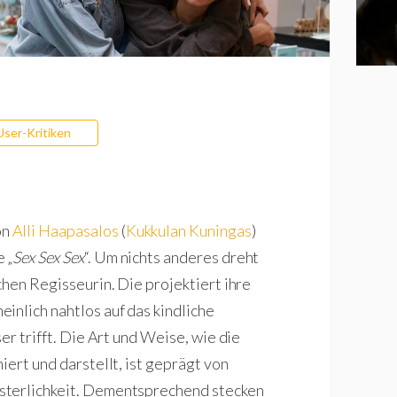
User-Kritiken
on
Alli Haapasalos
(
Kukkulan Kuningas
)
 „
Sex Sex Sex
“. Um nichts anderes dreht
chen Regisseurin. Die projektiert ihre
inlich nahtlos auf das kindliche
er trifft. Die Art und Weise, wie die
iert und darstellt, ist geprägt von
sterlichkeit. Dementsprechend stecken