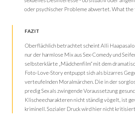
sexuelles Desinteresse - ob situativ oder allgem
oder psychischer Probleme abwertet. What the 
FAZIT
Oberflächlich betrachtet scheint Alli Haapasal
nur der harmlose Mix aus Sex-Comedy und Seife
selbsterklärte „Mädchenfilm“ mit dem dramatis
Foto-Love-Story entpuppt sich als bizarres Geg
verteufelnden Moralmärchen. Die in der sorgl
predig Sex als zwingende Voraussetzung gesund
Klischeecharakteren nicht ständig vögelt, ist ge
kriminell. Sozialer Druck wird hier nicht kritisie