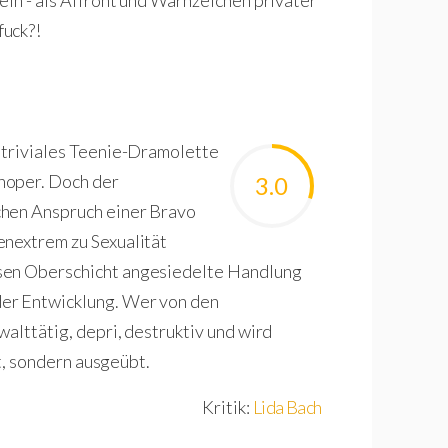
ein - als Affront und Warnzeichen privater
fuck?!
o triviales Teenie-Dramolette
noper. Doch der
3.0
chen Anspruch einer Bravo
enextrem zu Sexualität
osen Oberschicht angesiedelte Handlung
er Entwicklung. Wer von den
walttätig, depri, destruktiv und wird
rt, sondern ausgeübt.
Kritik:
Lida Bach