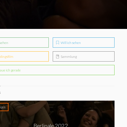
sehen
Will ich sehen
blingsfilm
Sammlung
aue ich gerade
S
iges
Berlinale 2022