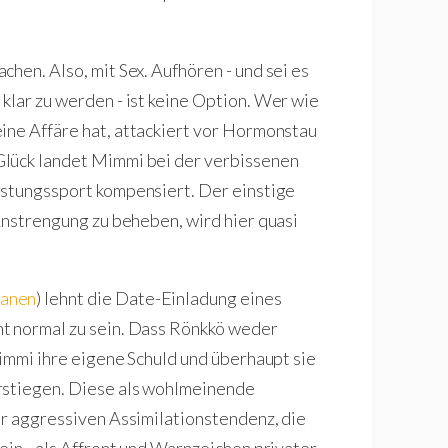
hen. Also, mit Sex. Aufhören - und sei es
klar zu werden - ist keine Option. Wer wie
keine Affäre hat, attackiert vor Hormonstau
Glück landet Mimmi bei der verbissenen
eistungssport kompensiert. Der einstige
Anstrengung zu beheben, wird hier quasi
hanen
) lehnt die Date-Einladung eines
t normal zu sein. Dass Rönkkö weder
Mimmi ihre eigene Schuld und überhaupt sie
rstiegen. Diese als wohlmeinende
er aggressiven Assimilationstendenz, die