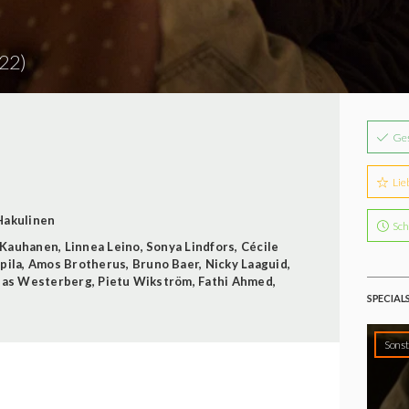
22)
Ge
Lie
Hakulinen
Sch
 Kauhanen
,
Linnea Leino
,
Sonya Lindfors
,
Cécile
pila
,
Amos Brotherus
,
Bruno Baer
,
Nicky Laaguid
,
lias Westerberg
,
Pietu Wikström
,
Fathi Ahmed
,
SPECIAL
Sonst