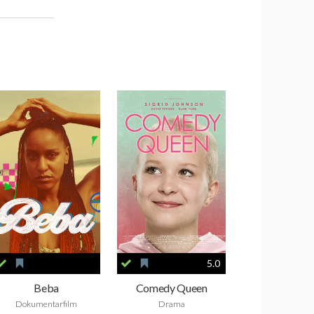
5.0
Beba
Comedy Queen
Dokumentarfilm
Drama