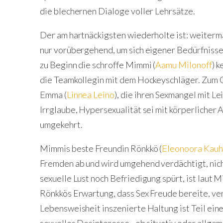
die blechernen Dialoge voller Lehrsätze.
Der am hartnäckigsten wiederholte ist: weitermac
nur vorübergehend, um sich eigener Bedürfnisse 
zu Beginn die schroffe Mimmi (
Aamu Milonoff
) 
die Teamkollegin mit dem Hockeyschläger. Zum 
Emma (
Linnea Leino
), die ihren Sexmangel mit L
Irrglaube, Hypersexualität sei mit körperlicher 
umgekehrt.
Mimmis beste Freundin Rönkkö (
Eleonoora Kau
Fremden ab und wird umgehend verdächtigt, nich
sexuelle Lust noch Befriedigung spürt, ist laut 
Rönkkös Erwartung, dass Sex Freude bereite, ve
Lebensweisheit inszenierte Haltung ist Teil ein