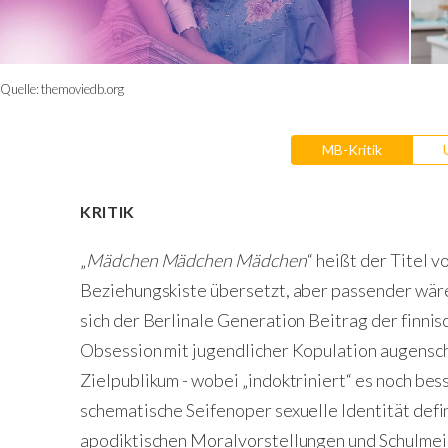
Quelle:
themoviedb.org
MB-Kritik
KRITIK
„
Mädchen Mädchen Mädchen
“ heißt der Titel v
Beziehungskiste übersetzt, aber passender wäre
sich der Berlinale Generation Beitrag der finnis
Obsession mit jugendlicher Kopulation augensche
Zielpublikum - wobei „indoktriniert“ es noch bess
schematische Seifenoper sexuelle Identität defin
apodiktischen Moralvorstellungen und Schulmei