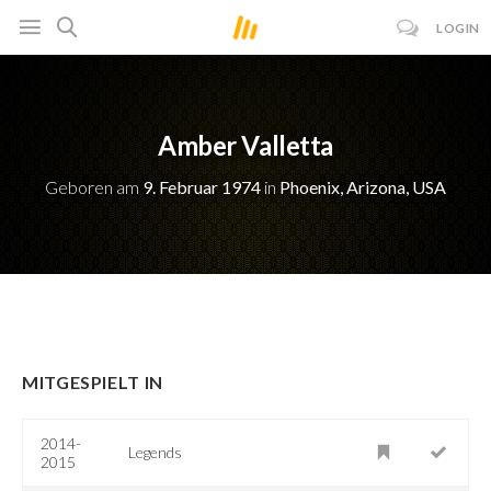
LOGIN
Amber Valletta
Geboren am
9. Februar 1974
in
Phoenix, Arizona, USA
MITGESPIELT IN
2014-
Legends
2015