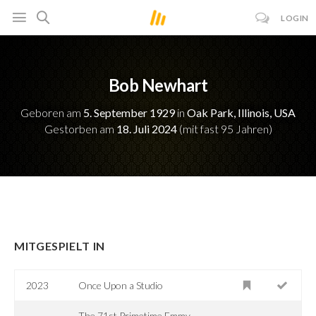
LOGIN
Bob Newhart
Geboren am
5. September 1929
in
Oak Park, Illinois, USA
Gestorben am
18. Juli 2024
(mit fast 95 Jahren)
MITGESPIELT IN
2023
Once Upon a Studio
The 71st Primetime Emmy