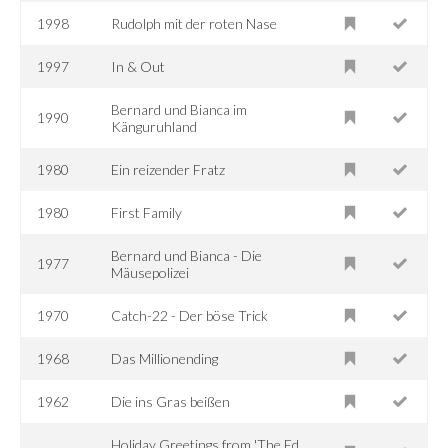
1998
Rudolph mit der roten Nase
1997
In & Out
Bernard und Bianca im
1990
Känguruhland
1980
Ein reizender Fratz
1980
First Family
Bernard und Bianca - Die
1977
Mäusepolizei
1970
Catch-22 - Der böse Trick
1968
Das Millionending
1962
Die ins Gras beißen
Holiday Greetings from 'The Ed