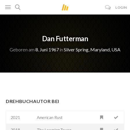
LOGIN
Dan Futterman
Geboren am
8. Juni 1967
in
Silver Spring, Maryland, USA
DREHBUCHAUTOR BEI
2021
American Rust
2018
The Looming Tower