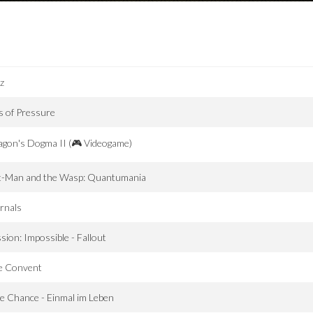
tz
s of Pressure
gon's Dogma II (🎮 Videogame)
t-Man and the Wasp: Quantumania
rnals
sion: Impossible - Fallout
e Convent
 Chance - Einmal im Leben