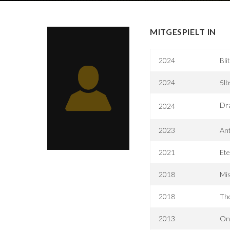
MITGESPIELT IN
2024
Bli
2024
5lb
Dra
2024
2023
An
2021
Ete
2018
Mis
2018
Th
2013
One