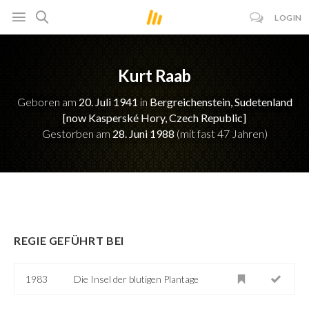
LOGIN
Kurt Raab
Geboren am
20. Juli 1941
in
Bergreichenstein, Sudetenland
[now Kasperské Hory, Czech Republic]
Gestorben am
28. Juni 1988
(mit fast 47 Jahren)
REGIE GEFÜHRT BEI
1983
Die Insel der blutigen Plantage