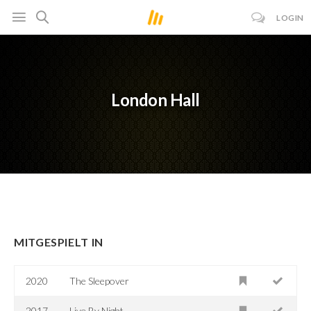
LOGIN
London Hall
MITGESPIELT IN
2020
The Sleepover
2017
Live By Night