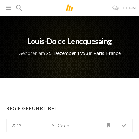
LOGIN
Louis-Do de Lencquesaing
Geboren am
25. Dezember 1963
in
Paris, France
REGIE GEFÜHRT BEI
2012
Au Galop