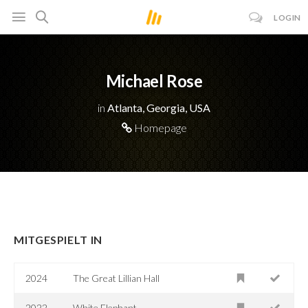
LOGIN
Michael Rose
in
Atlanta, Georgia, USA
Homepage
MITGESPIELT IN
2024
The Great Lillian Hall
2022
White Elephant