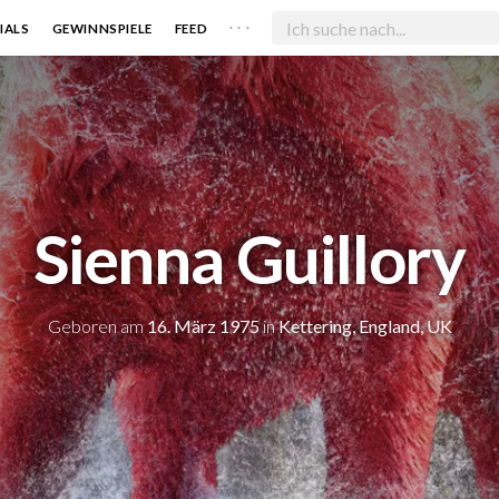
. . .
IALS
GEWINNSPIELE
FEED
Sienna Guillory
Geboren am
16. März 1975
in
Kettering, England, UK