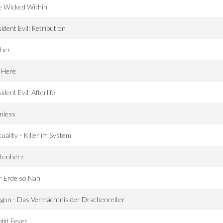
e Wicked Within
ident Evil: Retribution
ther
 Here
ident Evil: Afterlife
nless
tuality - Killer im System
ntenherz
r Erde so Nah
gon - Das Vermächtnis der Drachenreiter
bit Fever