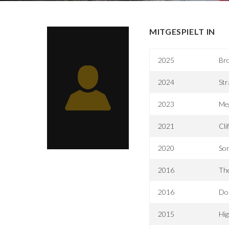
MITGESPIELT IN
2025
Bro
2024
Str
2023
Meg
2021
Cli
2020
Son
2016
Th
2016
Do
2015
Hig