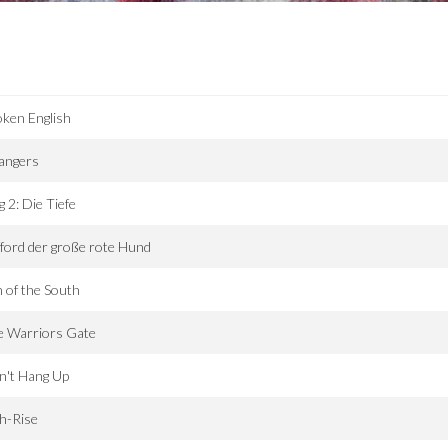
ken English
angers
 2: Die Tiefe
fford der große rote Hund
 of the South
e Warriors Gate
n't Hang Up
h-Rise