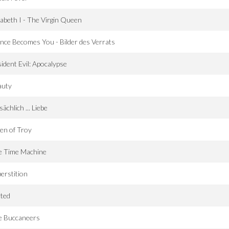
zabeth I - The Virgin Queen
ence Becomes You - Bilder des Verrats
ident Evil: Apocalypse
auty
sächlich ... Liebe
en of Troy
e Time Machine
erstition
rted
e Buccaneers