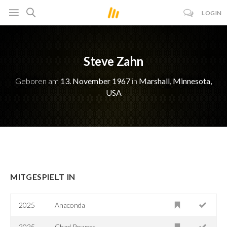
LOGIN
Steve Zahn
Geboren am
13. November 1967
in
Marshall, Minnesota,
USA
MITGESPIELT IN
2025
Anaconda
2025
Chad Powers