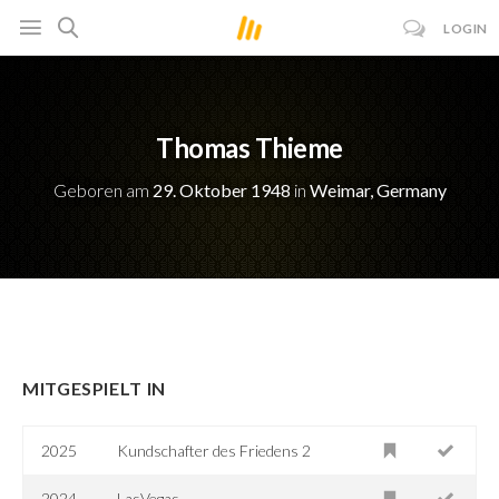
LOGIN
Thomas Thieme
Geboren am
29. Oktober 1948
in
Weimar, Germany
MITGESPIELT IN
2025
Kundschafter des Friedens 2
2024
LasVegas