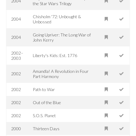
2004
the Star Wars Trilogy
Chisholm '72: Unbought &
2004
Unbossed
Going Upriver: The Long War of
2004
John Kerry
2002–
Liberty's Kids: Est. 1776
2003
Amandla! A Revolution in Four
2002
Part Harmony
2002
Path to War
2002
Out of the Blue
2002
S.O.S. Planet
2000
Thirteen Days