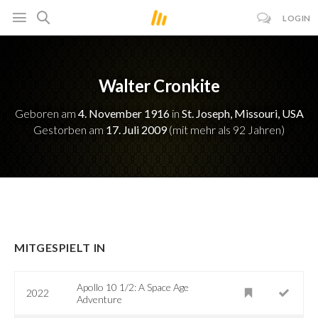
LOGIN
Walter Cronkite
Geboren am
4. November 1916
in
St. Joseph, Missouri, USA
Gestorben am
17. Juli 2009
(mit mehr als 92 Jahren)
MITGESPIELT IN
Apollo 10 1/2: A Space Age
2022
Adventure