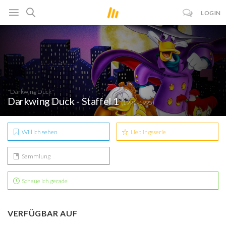
LOGIN
"Darkwing Duck"
Darkwing Duck - Staffel 1
(1991–1995)
Will ich sehen
Lieblingsserie
Sammlung
Schaue ich gerade
VERFÜGBAR AUF