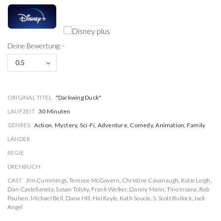
Deine Bewertung: -
0.5
ORIGINAL TITEL
"Darkwing Duck"
LAUFZEIT
30 Minuten
GENRES
Action, Mystery, Sci-Fi, Adventure, Comedy, Animation, Family
LÄNDER
REGIE
DREHBUCH
CAST
Jim Cummings
,
Terence McGovern
,
Christine Cavanaugh
,
Katie Leigh
,
Dan Castellaneta
,
Susan Tolsky
,
Frank Welker
,
Danny Mann
,
Tino Insana
,
Rob
Paulsen
,
Michael Bell
,
Dana Hill
,
Hal Rayle
,
Kath Soucie
,
S. Scott Bullock
,
Jack
Angel