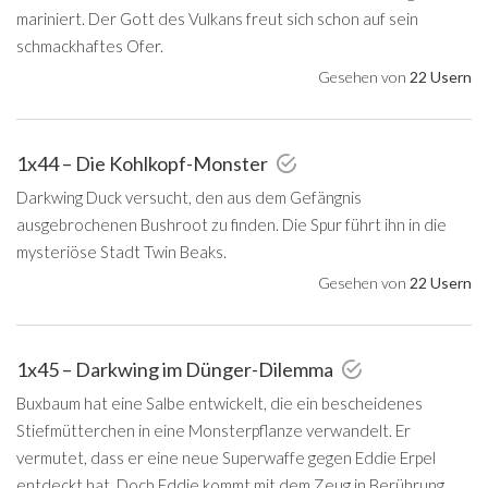
mariniert. Der Gott des Vulkans freut sich schon auf sein
schmackhaftes Ofer.
Gesehen von
22 Usern
1x44 – Die Kohlkopf-Monster
Darkwing Duck versucht, den aus dem Gefängnis
ausgebrochenen Bushroot zu finden. Die Spur führt ihn in die
mysteriöse Stadt Twin Beaks.
Gesehen von
22 Usern
1x45 – Darkwing im Dünger-Dilemma
Buxbaum hat eine Salbe entwickelt, die ein bescheidenes
Stiefmütterchen in eine Monsterpflanze verwandelt. Er
vermutet, dass er eine neue Superwaffe gegen Eddie Erpel
entdeckt hat. Doch Eddie kommt mit dem Zeug in Berührung