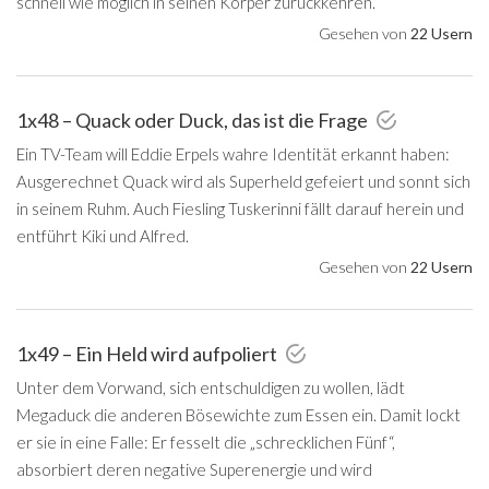
schnell wie möglich in seinen Körper zurückkehren.
Gesehen von
22 Usern
1x48 – Quack oder Duck, das ist die Frage
Ein TV-Team will Eddie Erpels wahre Identität erkannt haben:
Ausgerechnet Quack wird als Superheld gefeiert und sonnt sich
in seinem Ruhm. Auch Fiesling Tuskerinni fällt darauf herein und
entführt Kiki und Alfred.
Gesehen von
22 Usern
1x49 – Ein Held wird aufpoliert
Unter dem Vorwand, sich entschuldigen zu wollen, lädt
Megaduck die anderen Bösewichte zum Essen ein. Damit lockt
er sie in eine Falle: Er fesselt die „schrecklichen Fünf“,
absorbiert deren negative Superenergie und wird