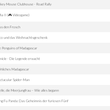
key Mouse Clubhouse - Road Rally
ia II (🎮 Videogame)
ss den Frosch
co und das Weihnachtsgeschenk
 Penguins of Madagascar
nicle - Die Legende erwacht
hliches Madagascar
ctacular Spider-Man
elle, die Meerjungfrau – Wie alles begann
g Fu Panda: Das Geheimnis der furiosen Fünf