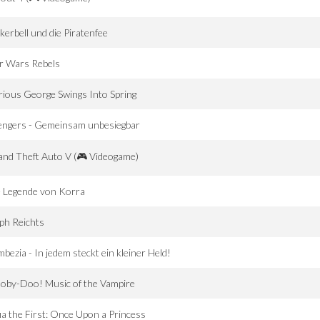
kerbell und die Piratenfee
r Wars Rebels
ious George Swings Into Spring
engers - Gemeinsam unbesiegbar
nd Theft Auto V (🎮 Videogame)
 Legende von Korra
ph Reichts
bezia - In jedem steckt ein kleiner Held!
oby-Doo! Music of the Vampire
ia the First: Once Upon a Princess