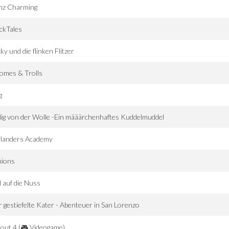
inz Charming
ckTales
ky und die flinken Flitzer
omes & Trolls
g
lig von der Wolle -Ein määärchenhaftes Kuddelmuddel
ylanders Academy
nions
l auf die Nuss
 gestiefelte Kater - Abenteuer in San Lorenzo
lout 4 (🎮 Videogame)