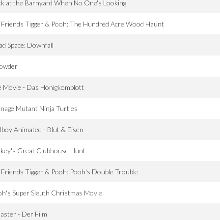
k at the Barnyard When No One's Looking
 Friends Tigger & Pooh: The Hundred Acre Wood Haunt
d Space: Downfall
owder
 Movie - Das Honigkomplott
nage Mutant Ninja Turtles
lboy Animated - Blut & Eisen
ckey's Great Clubhouse Hunt
Friends Tigger & Pooh: Pooh's Double Trouble
h's Super Sleuth Christmas Movie
aster - Der Film