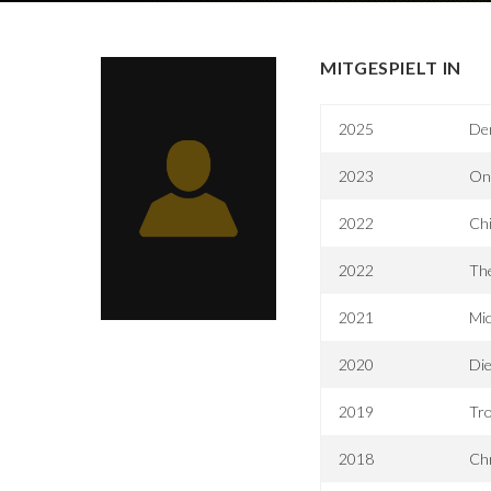
MITGESPIELT IN
2025
Der
2023
On
2022
Chi
2022
The
2021
Mic
2020
Di
2019
Tro
2018
Ch