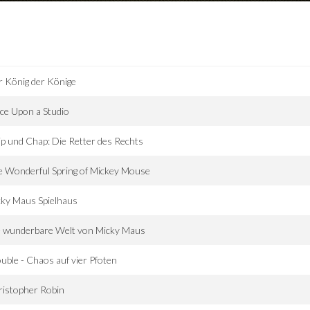
 König der Könige
ce Upon a Studio
p und Chap: Die Retter des Rechts
 Wonderful Spring of Mickey Mouse
ky Maus Spielhaus
e wunderbare Welt von Micky Maus
uble - Chaos auf vier Pfoten
ristopher Robin