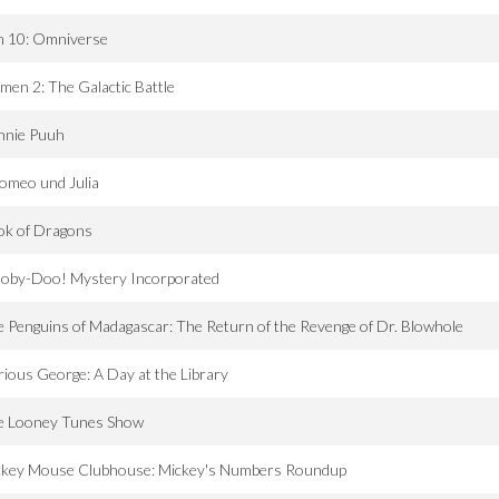
n 10: Omniverse
men 2: The Galactic Battle
nnie Puuh
omeo und Julia
ok of Dragons
ooby-Doo! Mystery Incorporated
 Penguins of Madagascar: The Return of the Revenge of Dr. Blowhole
ious George: A Day at the Library
e Looney Tunes Show
ckey Mouse Clubhouse: Mickey's Numbers Roundup