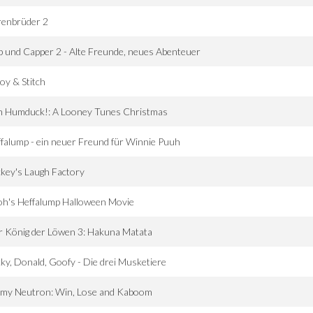
renbrüder 2
 und Capper 2 - Alte Freunde, neues Abenteuer
oy & Stitch
h Humduck!: A Looney Tunes Christmas
falump - ein neuer Freund für Winnie Puuh
key's Laugh Factory
h's Heffalump Halloween Movie
 König der Löwen 3: Hakuna Matata
ky, Donald, Goofy - Die drei Musketiere
mmy Neutron: Win, Lose and Kaboom