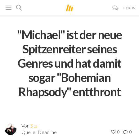
LOGIN
"Michael" ist der neue
Spitzenreiter seines
Genres und hat damit
sogar "Bohemian
Rhapsody" entthront
Von
Stu
Quelle:
Deadline
0
0