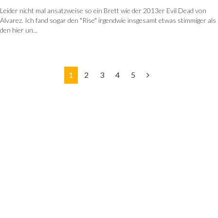
Leider nicht mal ansatzweise so ein Brett wie der 2013er Evil Dead von
Alvarez. Ich fand sogar den "Rise" irgendwie insgesamt etwas stimmiger als
den hier un...
1
2
3
4
5