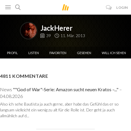
LOGIN
JackHerer
39
11. Mär. 2013
PROFIL
LISTEN
FAVORITEN
GESEHEN
WILL ICH SEHEN
4811 KOMMENTARE
News
""God of War"-Serie: Amazon sucht neuen Kratos –..."
–
04.08.2026
Also ich sehe Bautista ja auch gerne, aber habe das Gefühl das er so
langsam vielleicht ein wenig zu alt für die Rolle ist. Der geht ja auch
allmählich auf d...