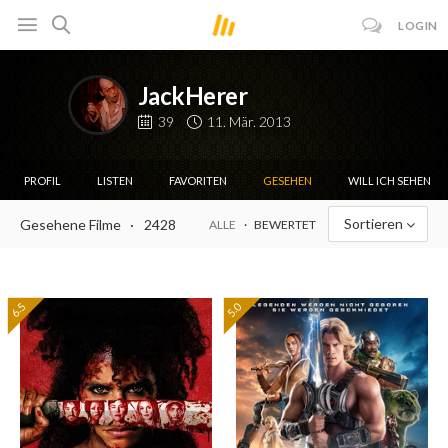
LOGIN
JackHerer
39
11. Mär. 2013
PROFIL
LISTEN
FAVORITEN
GESEHEN
WILL ICH SEHEN
Sortieren
Gesehene Filme
2428
ALLE
BEWERTET
6.5
5.0