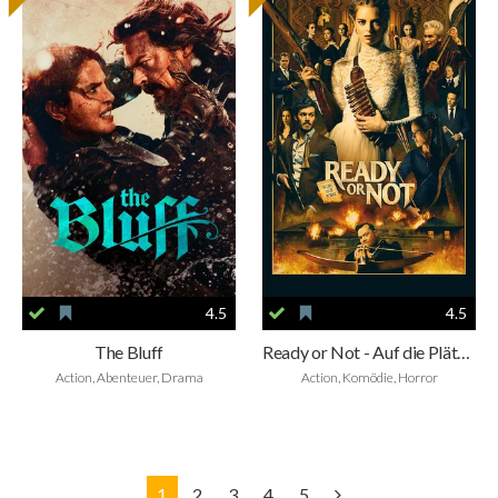
4.5
4.5
The Bluff
Ready or Not - Auf die Plätze, fertig, tot
Action, Abenteuer, Drama
Action, Komödie, Horror
1
2
3
4
5