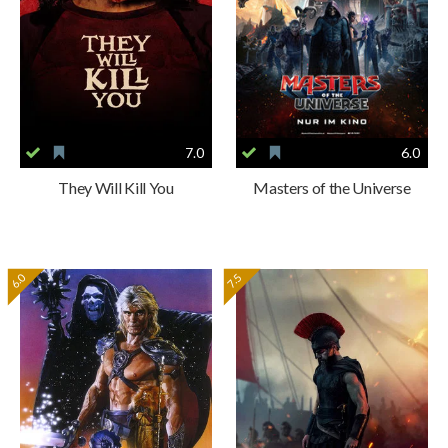
7.0
6.0
They Will Kill You
Masters of the Universe
6.0
7.5