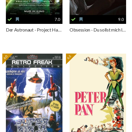
7.0
9.0
Der Astronaut - Project Hail Mary
Obsession - Du sollst mich lieben
6.0
6.5