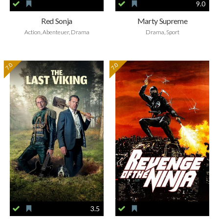
9.0
Red Sonja
Marty Supreme
Action, Abenteuer, Drama
Drama, Sport
7.0
7.0
3.5