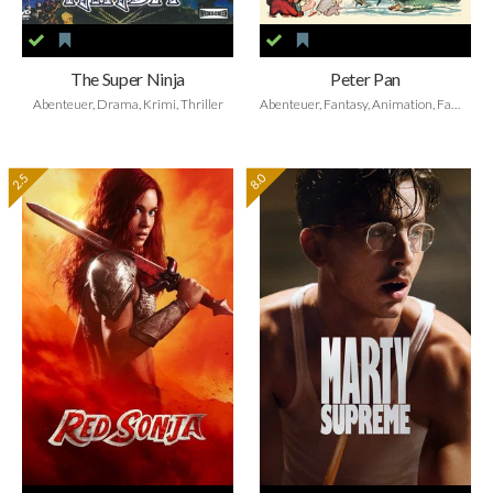
The Super Ninja
Peter Pan
Abenteuer, Drama, Krimi, Thriller
Abenteuer, Fantasy, Animation, Family, Musical
2.5
8.0