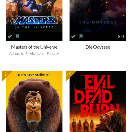
8.0
Masters of the Universe
Die Odyssee
Action, Sci-Fi, Abenteuer, Fantasy
6.5
5.0