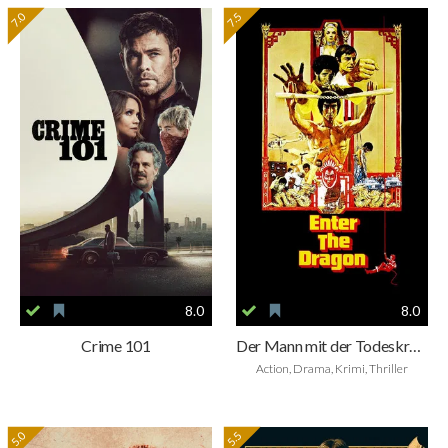
7.0
7.5
8.0
8.0
Crime 101
Der Mann mit der Todeskralle
Action, Drama, Krimi, Thriller
5.0
5.5