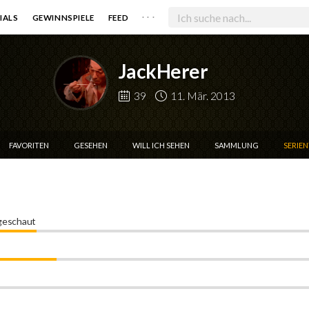
. . .
IALS
GEWINNSPIELE
FEED
JackHerer
39
11. Mär. 2013
FAVORITEN
GESEHEN
WILL ICH SEHEN
SAMMLUNG
SERIE
 geschaut