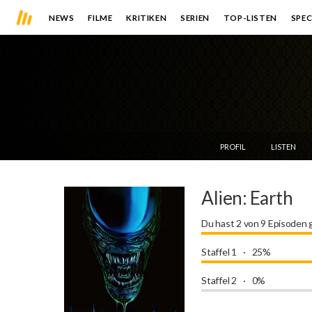
NEWS
FILME
KRITIKEN
SERIEN
TOP-LISTEN
SPEC
PROFIL
LISTEN
Alien: Earth
Du hast 2 von 9 Episoden
Staffel 1
25%
Staffel 2
0%