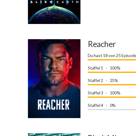
Reacher
Du hast 18 von 25 Episod
Staffel 1
100%
Staffel 2
25%
Staffel 3
100%
Staffel 4
0%