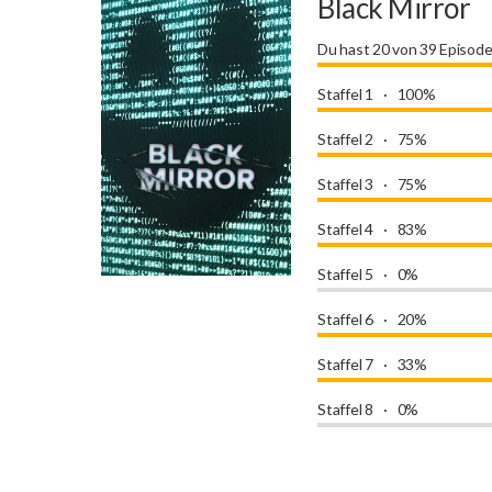
Black Mirror
Du hast 20 von 39 Episod
Staffel 1
100%
Staffel 2
75%
Staffel 3
75%
Staffel 4
83%
Staffel 5
0%
Staffel 6
20%
Staffel 7
33%
Staffel 8
0%