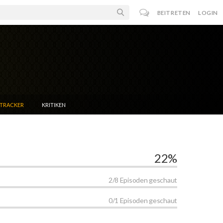
BEITRETEN
LOGIN
NTRACKER
KRITIKEN
22%
2/8 Episoden geschaut
0/1 Episoden geschaut