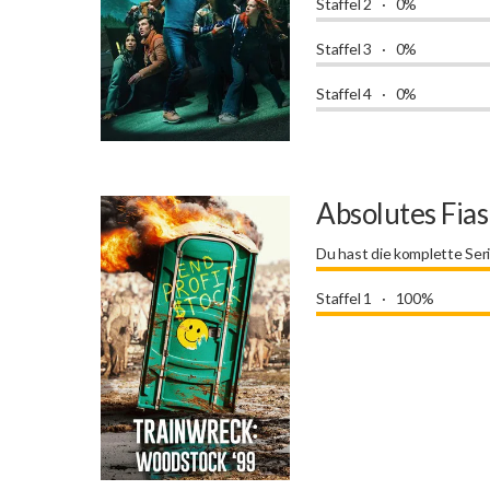
Staffel 2
0%
Staffel 3
0%
Staffel 4
0%
Absolutes Fia
Du hast die komplette Ser
Staffel 1
100%