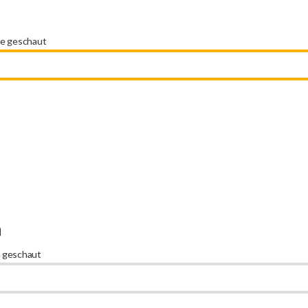
ie geschaut
n
n geschaut