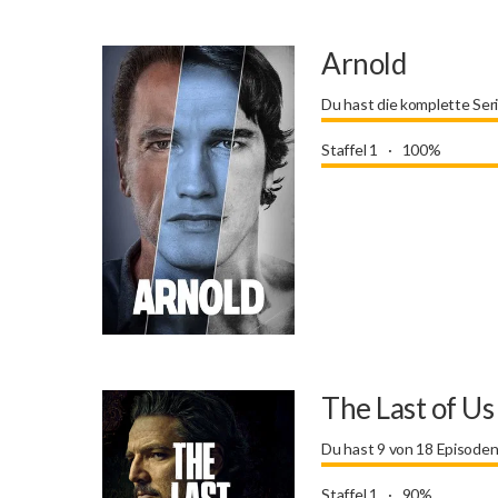
Arnold
Du hast die komplette Ser
Staffel 1
100%
The Last of Us
Du hast 9 von 18 Episode
Staffel 1
90%