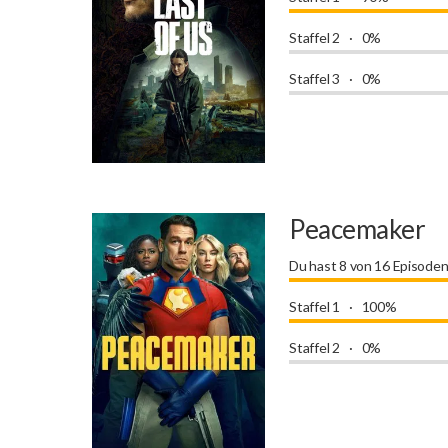
Staffel 2
0%
Staffel 3
0%
Peacemaker
Du hast 8 von 16 Episode
Staffel 1
100%
Staffel 2
0%