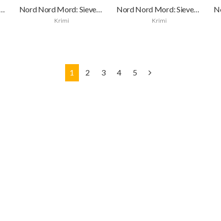
d Mord: Sievers und der goldene Fisch
Nord Nord Mord: Sievers und die tödliche Liebe
Nord Nord Mord: Sievers und die Tote im Strandkorb
Krimi
Krimi
1
2
3
4
5