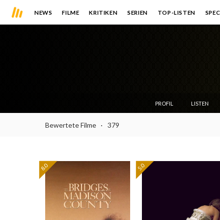
NEWS
FILME
KRITIKEN
SERIEN
TOP-LISTEN
SPEC
PROFIL
LISTEN
Bewertete Filme
379
8.0
5.0