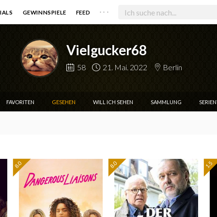
. . .
IALS
GEWINNSPIELE
FEED
Vielgucker68
58
21. Mai. 2022
Berlin
FAVORITEN
GESEHEN
WILL ICH SEHEN
SAMMLUNG
SERIE
8.0
8.0
1.5