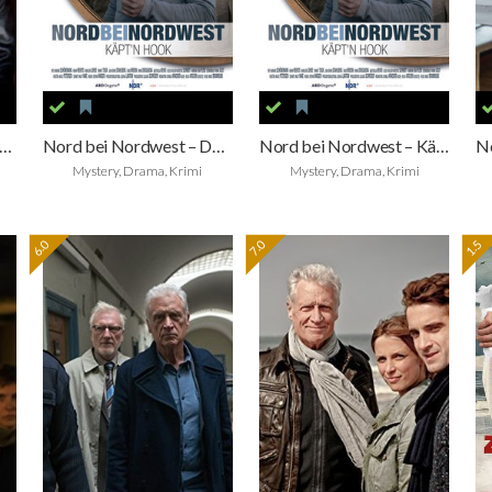
ord bei Nordwest – Estonia
Nord bei Nordwest – Der wilde Sven
Nord bei Nordwest – Käpt’n Hook
Mystery, Drama, Krimi
Mystery, Drama, Krimi
6.0
7.0
1.5