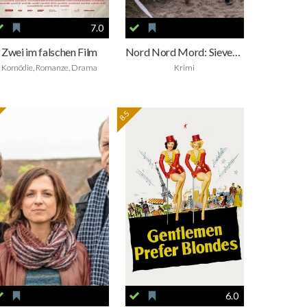
7.0
Zwei im falschen Film
Nord Nord Mord: Sievers und der schönste Tag
Komödie, Romanze, Drama
Krimi
8.5
6.0