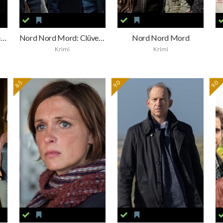
Nord Nord Mord: Clüvers Geheimnis
Nord Nord Mord: Clüver und die fremde Frau
Nord Nord Mord
Krimi
Krimi
8.5
9.0
9.0