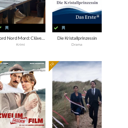
Nord Nord Mord: Clüver und der leise Tod
Die Kristallprinzessin
Krimi
Drama
7.0