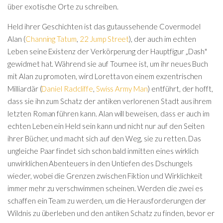
über exotische Orte zu schreiben.
Held ihrer Geschichten ist das gutaussehende Covermodel
Alan (
Channing Tatum
,
22 Jump Street
), der auch im echten
Leben seine Existenz der Verkörperung der Hauptfigur „Dash"
gewidmet hat. Während sie auf Tournee ist, um ihr neues Buch
mit Alan zu promoten, wird Loretta von einem exzentrischen
Milliardär (
Daniel Radcliffe
,
Swiss Army Man
) entführt, der hofft,
dass sie ihn zum Schatz der antiken verlorenen Stadt aus ihrem
letzten Roman führen kann. Alan will beweisen, dass er auch im
echten Leben ein Held sein kann und nicht nur auf den Seiten
ihrer Bücher, und macht sich auf den Weg, sie zu retten. Das
ungleiche Paar findet sich schon bald inmitten eines wirklich
unwirklichen Abenteuers in den Untiefen des Dschungels
wieder, wobei die Grenzen zwischen Fiktion und Wirklichkeit
immer mehr zu verschwimmen scheinen. Werden die zwei es
schaffen ein Team zu werden, um die Herausforderungen der
Wildnis zu überleben und den antiken Schatz zu finden, bevor er