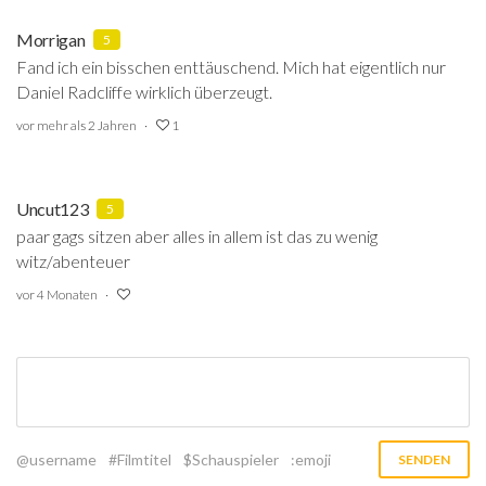
Morrigan
5
Fand ich ein bisschen enttäuschend. Mich hat eigentlich nur
Daniel Radcliffe wirklich überzeugt.
vor mehr als 2 Jahren
1
Uncut123
5
paar gags sitzen aber alles in allem ist das zu wenig
witz/abenteuer
vor 4 Monaten
@username
#Filmtitel
$Schauspieler
:emoji