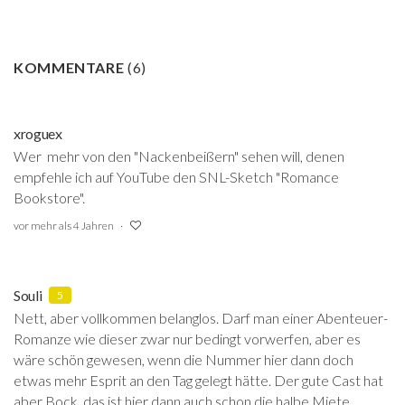
KOMMENTARE
(
6
)
xroguex
Wer mehr von den "Nackenbeißern" sehen will, denen
empfehle ich auf YouTube den SNL-Sketch "Romance
Bookstore".
vor mehr als 4 Jahren
Souli
5
Nett, aber vollkommen belanglos. Darf man einer Abenteuer-
Romanze wie dieser zwar nur bedingt vorwerfen, aber es
wäre schön gewesen, wenn die Nummer hier dann doch
etwas mehr Esprit an den Tag gelegt hätte. Der gute Cast hat
aber Bock, das ist hier dann auch schon die halbe Miete.