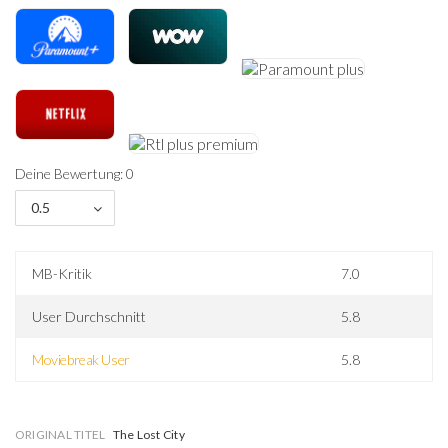
Deine Bewertung: 0
0.5
MB-Kritik
7.0
User Durchschnitt
5.8
Moviebreak User
5.8
ORIGINAL TITEL
The Lost City