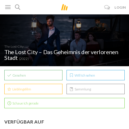
LOGIN
The Lost City
The Lost City – Das Geheimnis der verlorenen
Stadt
(2022)
Gesehen
Will ich sehen
Lieblingsfilm
Sammlung
Schaue ich gerade
VERFÜGBAR AUF