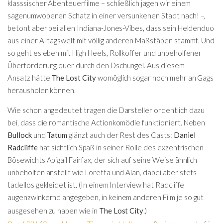
klasssischer Abenteuerfilme – schließlich jagen wir einem
sagenumwobenen Schatz in einer versunkenen Stadt nach! –,
betont aber bei allen Indiana-Jones-Vibes, dass sein Heldenduo
aus einer Alltagswelt mit völlig anderen Maßstäben stammt. Und
so geht es eben mit High Heels, Rollkoffer und unbeholfener
Überforderung quer durch den Dschungel. Aus diesem
Ansatz hätte
The Lost City
womöglich sogar noch mehr an Gags
herausholen können.
Wie schon angedeutet tragen die Darsteller ordentlich dazu
bei, dass die romantische Actionkomödie funktioniert. Neben
Bullock
und
Tatum
glänzt auch der Rest des Casts:
Daniel
Radcliffe
hat sichtlich Spaß in seiner Rolle des exzentrischen
Bösewichts Abigail Fairfax, der sich auf seine Weise ähnlich
unbeholfen anstellt wie Loretta und Alan, dabei aber stets
tadellos gekleidet ist. (In einem Interview hat Radcliffe
augenzwinkernd angegeben, in keinem anderen Film je so gut
ausgesehen zu haben wie in
The Lost City
.)