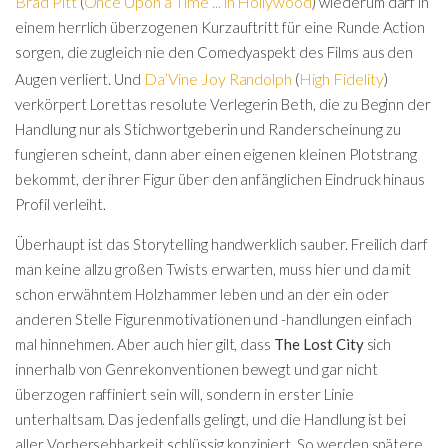
Brad Pitt
Once Upon a Time ... in Hollywood
(
) wiederum darf in
einem herrlich überzogenen Kurzauftritt für eine Runde Action
sorgen, die zugleich nie den Comedyaspekt des Films aus den
Da’Vine Joy Randolph
High Fidelity
Augen verliert. Und
(
)
verkörpert Lorettas resolute Verlegerin Beth, die zu Beginn der
Handlung nur als Stichwortgeberin und Randerscheinung zu
fungieren scheint, dann aber einen eigenen kleinen Plotstrang
bekommt, der ihrer Figur über den anfänglichen Eindruck hinaus
Profil verleiht.
Überhaupt ist das Storytelling handwerklich sauber. Freilich darf
man keine allzu großen Twists erwarten, muss hier und da mit
schon erwähntem Holzhammer leben und an der ein oder
anderen Stelle Figurenmotivationen und -handlungen einfach
mal hinnehmen. Aber auch hier gilt, dass
The Lost City
sich
innerhalb von Genrekonventionen bewegt und gar nicht
überzogen raffiniert sein will, sondern in erster Linie
unterhaltsam. Das jedenfalls gelingt, und die Handlung ist bei
aller Vorhersehbarkeit schlüssig konzipiert. So werden spätere