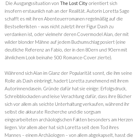
Die Ausgangssituation von
The Lost City
orientiert sich
insofern erstaunlich nah an der Realität. Autorin Loretta Sage
schafft es mit ihren Abenteuerromanen regelmäßig auf die
Bestsellerlisten – was nicht zuletzt ihrer Figur Dash zu
verdanken ist, oder vielmehr deren Covermodel Alan, der mit
wilder blonder Mähne auf jedem Buchumschlag posiert (eine
deutliche Referenz an Fabio, der in den 80ern und 90ern mit
ähnlichem Look beinahe 500 Romance-Cover zierte).
Während sich Alan im Glanz der Popularität sonnt, die ihm seine
Rolle als Dash einbringt, hadert Loretta zunehmend mit ihrem
Autorinnendasein. Gründe dafür hat sie einige: Erfolgsdruck,
Schreibblockaden und leise Verachtung dafür, dass ihre Bücher
sich vor allem als seichte Unterhaltung verkaufen, während ihr
selbst die akkurate Recherche und die sorgsam
eingearbeiteten archäologischen Fakten besonders am Herzen
liegen. Vor allem aber hat sich Loretta seit dem Tod ihres
Mannes – einem Archäologen – von allem abgekapselt, hasst die