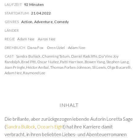
LAUFZEIT
92 Minuten
STARTDATUM
21.04.2022
GENRES
Action, Adventure, Comedy
LÄNDER
REGIE
Adam Nee
Aaron Nee
DREHBUCH
Dana Fox
Oren Uziel
Adam Nee
CAST
Sandra Bullock
,
Channing Tatum
,
Daniel Radcliffe
,
Da'Vine Joy
Randolph
,
Brad Pitt
,
Oscar Nuñez
,
Patti Harrison
,
Bowen Yang
,
Stephen Lang
,
Joan Pringle
,
Héctor Aníbal
,
Thomas Forbes-Johnson
,
Sli Lewis
,
Olga Bucarelli
,
Adam Nee
,
Raymond Lee
INHALT
Die brillante, aber zurückgezogen lebende Autorin Loretta Sage
(
Sandra Bullock
,
Ocean's Eigh
t) hat ihre Karriere damit
verbracht, in ihren beliebten Liebes- und Abenteuerromanen