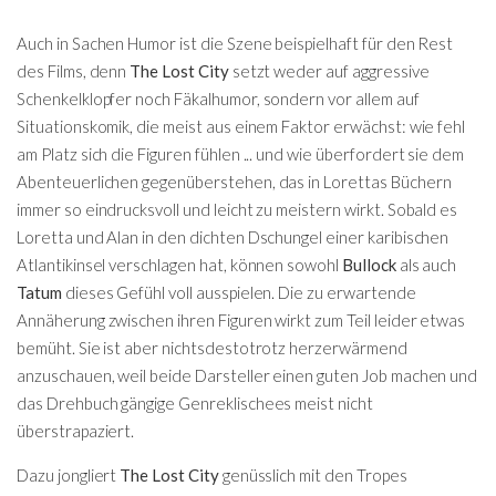
Auch in Sachen Humor ist die Szene beispielhaft für den Rest
des Films, denn
The Lost City
setzt weder auf aggressive
Schenkelklopfer noch Fäkalhumor, sondern vor allem auf
Situationskomik, die meist aus einem Faktor erwächst: wie fehl
am Platz sich die Figuren fühlen ... und wie überfordert sie dem
Abenteuerlichen gegenüberstehen, das in Lorettas Büchern
immer so eindrucksvoll und leicht zu meistern wirkt. Sobald es
Loretta und Alan in den dichten Dschungel einer karibischen
Atlantikinsel verschlagen hat, können sowohl
Bullock
als auch
Tatum
dieses Gefühl voll ausspielen. Die zu erwartende
Annäherung zwischen ihren Figuren wirkt zum Teil leider etwas
bemüht. Sie ist aber nichtsdestotrotz herzerwärmend
anzuschauen, weil beide Darsteller einen guten Job machen und
das Drehbuch gängige Genreklischees meist nicht
überstrapaziert.
Dazu jongliert
The Lost City
genüsslich mit den Tropes