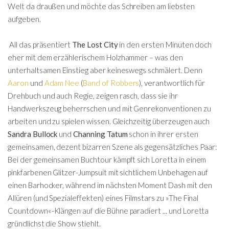
Welt da draußen und möchte das Schreiben am liebsten
aufgeben.
All das präsentiert
The Lost City
in den ersten Minuten doch
eher mit dem erzählerischem Holzhammer – was den
unterhaltsamen Einstieg aber keineswegs schmälert. Denn
Aaron
und
Adam Nee
(
Band of Robbers
), verantwortlich für
Drehbuch und auch Regie, zeigen rasch, dass sie ihr
Handwerkszeug beherrschen und mit Genrekonventionen zu
arbeiten und zu spielen wissen. Gleichzeitig überzeugen auch
Sandra Bullock
und
Channing Tatum
schon in ihrer ersten
gemeinsamen, dezent bizarren Szene als gegensätzliches Paar:
Bei der gemeinsamen Buchtour kämpft sich Loretta in einem
pinkfarbenen Glitzer-Jumpsuit mit sichtlichem Unbehagen auf
einen Barhocker, während im nächsten Moment Dash mit den
Allüren (und Spezialeffekten) eines Filmstars zu »The Final
Countdown«-Klängen auf die Bühne paradiert ... und Loretta
gründlichst die Show stiehlt.