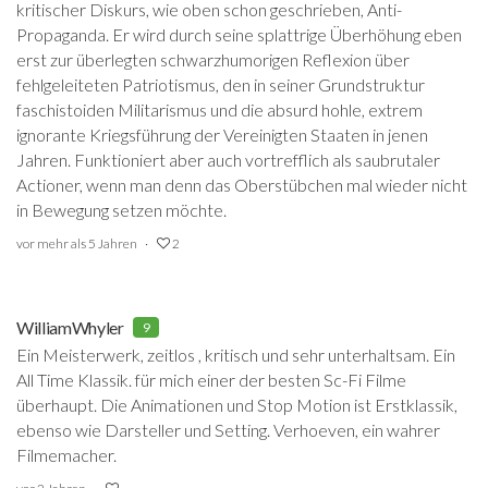
kritischer Diskurs, wie oben schon geschrieben, Anti-
Propaganda. Er wird durch seine splattrige Überhöhung eben
erst zur überlegten schwarzhumorigen Reflexion über
fehlgeleiteten Patriotismus, den in seiner Grundstruktur
faschistoiden Militarismus und die absurd hohle, extrem
ignorante Kriegsführung der Vereinigten Staaten in jenen
Jahren. Funktioniert aber auch vortrefflich als saubrutaler
Actioner, wenn man denn das Oberstübchen mal wieder nicht
in Bewegung setzen möchte.
vor mehr als 5 Jahren
2
WilliamWhyler
9
Ein Meisterwerk, zeitlos , kritisch und sehr unterhaltsam. Ein
All Time Klassik. für mich einer der besten Sc-Fi Filme
überhaupt. Die Animationen und Stop Motion ist Erstklassik,
ebenso wie Darsteller und Setting. Verhoeven, ein wahrer
Filmemacher.