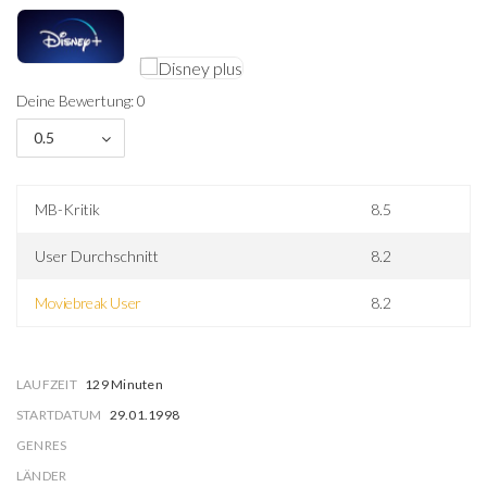
Deine Bewertung: 0
0.5
MB-Kritik
8.5
User Durchschnitt
8.2
Moviebreak User
8.2
LAUFZEIT
129 Minuten
STARTDATUM
29.01.1998
GENRES
LÄNDER