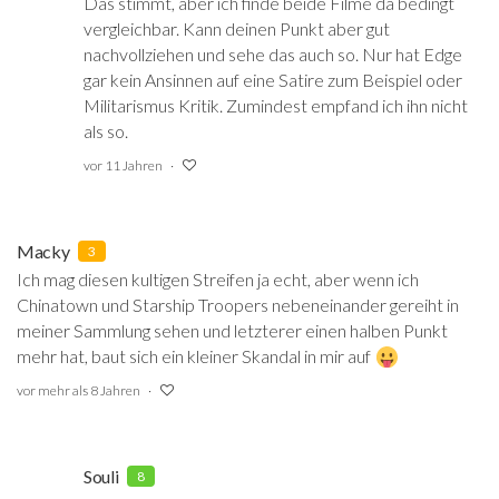
Das stimmt, aber ich finde beide Filme da bedingt
vergleichbar. Kann deinen Punkt aber gut
nachvollziehen und sehe das auch so. Nur hat Edge
gar kein Ansinnen auf eine Satire zum Beispiel oder
Militarismus Kritik. Zumindest empfand ich ihn nicht
als so.
vor 11 Jahren
Macky
3
Ich mag diesen kultigen Streifen ja echt, aber wenn ich
Chinatown und Starship Troopers nebeneinander gereiht in
meiner Sammlung sehen und letzterer einen halben Punkt
mehr hat, baut sich ein kleiner Skandal in mir auf
vor mehr als 8 Jahren
Souli
8