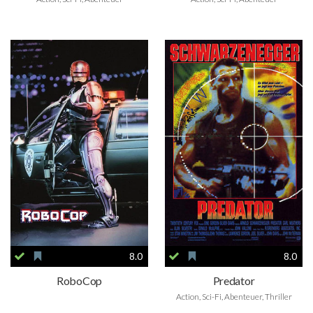
8.0
8.0
RoboCop
Predator
Action, Sci-Fi, Abenteuer, Thriller