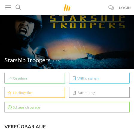
LOGIN
Starship Troopers
(1997)
Gesehen
Will ich sehen
Lieblingsfilm
Sammlung
Schaue ich gerade
VERFÜGBAR AUF