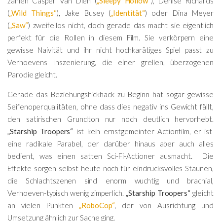
zählen Casper Van Dien (
„Sleepy Hollow“
), Denise Richards
(
„Wild Things“
), Jake Busey (
„Identität“
) oder Dina Meyer
(
„Saw“
) zweifellos nicht, doch gerade das macht sie eigentlich
perfekt für die Rollen in diesem Film. Sie verkörpern eine
gewisse Naivität und ihr nicht hochkarätiges Spiel passt zu
Verhoevens Inszenierung, die einer grellen, überzogenen
Parodie gleicht.
Gerade das Beziehungshickhack zu Beginn hat sogar gewisse
Seifenoperqualitäten, ohne dass dies negativ ins Gewicht fällt,
den satirischen Grundton nur noch deutlich hervorhebt.
„Starship Troopers“
ist kein ernstgemeinter Actionfilm, er ist
eine radikale Parabel, der darüber hinaus aber auch alles
bedient, was einen satten Sci-Fi-Actioner ausmacht. Die
Effekte sorgen selbst heute noch für eindrucksvolles Staunen,
die Schlachtszenen sind enorm wuchtig und brachial,
Verhoeven-typisch wenig zimperlich.
„Starship Troopers“
gleicht
an vielen Punkten
„RoboCop“
, der von Ausrichtung und
Umsetzung ähnlich zur Sache ging.