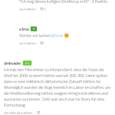
"Ich mag diesen kultigen Streifen ja echt" - 3 Punkte.
vor 4 Jahren
1
e1ma
9
Sterbe vor lachen
@Souli
‍
vor 4 Jahren
dmhvader
8.5
Ich hab den Film immer so interpretiert, dass die Nazis die
Welt bis 2000 erobert hätten und wir 200-300 Jahre später
dann so eine militärisch-diktatorische Zukunft hätten, lol.
Womöglich wurden die Bugs heimlich im Labor erschaffen, um
die Weltbevölkerung mittels ewigem Krieg kontrollieren und
ausnutzen zu können. DAS wär doch mal 'ne Story für eine
Fortsetzung.
vor mehr als 6 Jahren