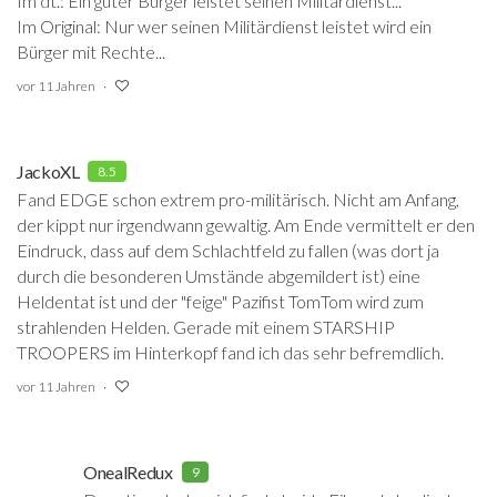
Im dt.: Ein guter Bürger leistet seinen Militärdienst...
Im Original: Nur wer seinen Militärdienst leistet wird ein
Bürger mit Rechte...
vor 11 Jahren
JackoXL
8.5
Fand EDGE schon extrem pro-militärisch. Nicht am Anfang,
der kippt nur irgendwann gewaltig. Am Ende vermittelt er den
Eindruck, dass auf dem Schlachtfeld zu fallen (was dort ja
durch die besonderen Umstände abgemildert ist) eine
Heldentat ist und der "feige" Pazifist TomTom wird zum
strahlenden Helden. Gerade mit einem STARSHIP
TROOPERS im Hinterkopf fand ich das sehr befremdlich.
vor 11 Jahren
OnealRedux
9