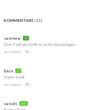
KOMMENTARE
(
15
)
JackHerer
9
Dem Fazit der Kritik ist nichts hinzuzufügen.
vor 11 Jahren
1
Block
7
Starke Kritik
vor 11 Jahren
1
JackoXL
8.5
Besten Dank.