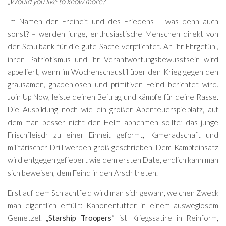
„Would you like to know more?“
Im Namen der Freiheit und des Friedens – was denn auch
sonst? – werden junge, enthusiastische Menschen direkt von
der Schulbank für die gute Sache verpflichtet. An ihr Ehrgefühl,
ihren Patriotismus und ihr Verantwortungsbewusstsein wird
appelliert, wenn im Wochenschaustil über den Krieg gegen den
grausamen, gnadenlosen und primitiven Feind berichtet wird.
Join Up Now, leiste deinen Beitrag und kämpfe für deine Rasse.
Die Ausbildung noch wie ein großer Abenteuerspielplatz, auf
dem man besser nicht den Helm abnehmen sollte; das junge
Frischfleisch zu einer Einheit geformt, Kameradschaft und
militärischer Drill werden groß geschrieben. Dem Kampfeinsatz
wird entgegen gefiebert wie dem ersten Date, endlich kann man
sich beweisen, dem Feind in den Arsch treten.
Erst auf dem Schlachtfeld wird man sich gewahr, welchen Zweck
man eigentlich erfüllt: Kanonenfutter in einem ausweglosem
Gemetzel.
„Starship Troopers“
ist Kriegssatire in Reinform,