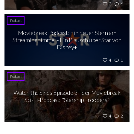
2
6
Podcast
Moviebreak Podcast: Ein neuer Stern am
Streaminghimmel - Ein Plausch über Star von
Disney+
4
1
Podcast
Watch the Skies Episode 3 - der Moviebreak
Sci-Fi-Podcast: "Starship Troopers"
4
2