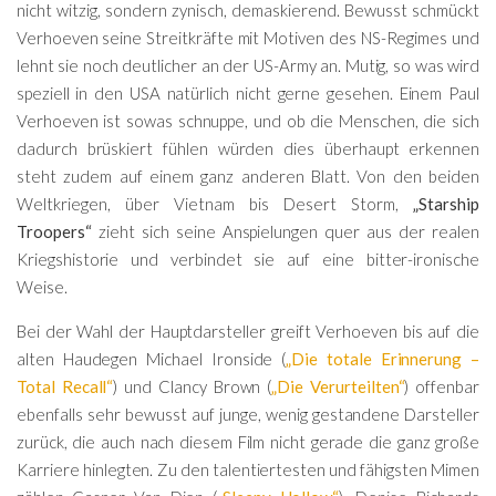
nicht witzig, sondern zynisch, demaskierend. Bewusst schmückt
Verhoeven seine Streitkräfte mit Motiven des NS-Regimes und
lehnt sie noch deutlicher an der US-Army an. Mutig, so was wird
speziell in den USA natürlich nicht gerne gesehen. Einem Paul
Verhoeven ist sowas schnuppe, und ob die Menschen, die sich
dadurch brüskiert fühlen würden dies überhaupt erkennen
steht zudem auf einem ganz anderen Blatt. Von den beiden
Weltkriegen, über Vietnam bis Desert Storm,
„Starship
Troopers“
zieht sich seine Anspielungen quer aus der realen
Kriegshistorie und verbindet sie auf eine bitter-ironische
Weise.
Bei der Wahl der Hauptdarsteller greift Verhoeven bis auf die
alten Haudegen Michael Ironside (
„Die totale Erinnerung –
Total Recall“
) und Clancy Brown (
„Die Verurteilten“
) offenbar
ebenfalls sehr bewusst auf junge, wenig gestandene Darsteller
zurück, die auch nach diesem Film nicht gerade die ganz große
Karriere hinlegten. Zu den talentiertesten und fähigsten Mimen