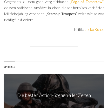
Gegensatz zu dem grob vergleichbaren
„Edge of Tomorrow“
,
dessen satirische Ansätze in eben dieser heroisch-verklärten
Militärbejahung verenden.
„Starship Troopers“
zeigt, wie so was
richtig funktioniert.
Kritik:
Jacko Kunze
SPECIALS
Die besten Action-Szenen aller Zeiten