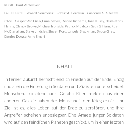
REGIE
Paul Verhoeven
DREHBUCH
Edward Neumeier
Robert A. Heinlein
Giacomo G. Ghiazza
CAST
Casper Van Dien
,
Dina Meyer
,
Denise Richards
,
Jake Busey
,
Neil Patrick
Harris
,
Clancy Brown
,
Michael Ironside
,
Patrick Muldoon
,
Seth Gilliam
,
Rue
McClanahan
,
Blake Lindsley
,
Steven Ford
,
Ungela Brockman
,
Bruce Gray
,
Denise Dowse
,
Amy Smart
INHALT
In ferner Zukunft herrscht endlich Frieden auf der Erde. Einzig
und allein die Einteilung in Soldaten und Zivilisten unterscheidet
Menschen. Trotzdem lauert Gefahr: Killer-Insekten aus einer
anderen Galaxie haben der Menschheit den Krieg erklärt. Ihr
Ziel ist es, alles Leben auf der Erde zu zerstören, und ihre
Angreifer scheinen unbesiegbar. Eine Armee junger Soldaten
wird auf den feindlichen Planeten geschickt, um in einer letzten