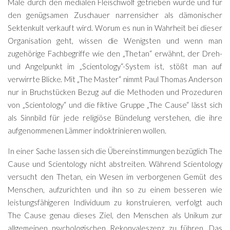
Male durch den medialen Fleischwolf getrieben wurde und für
den genügsamen Zuschauer narrensicher als dämonischer
Sektenkult verkauft wird. Worum es nun in Wahrheit bei dieser
Organisation geht, wissen die Wenigsten und wenn man
zugehörige Fachbegriffe wie den „Thetan“ erwähnt, der Dreh-
und Angelpunkt im „Scientology“-System ist, stößt man auf
verwirrte Blicke. Mit „The Master“ nimmt Paul Thomas Anderson
nur in Bruchstücken Bezug auf die Methoden und Prozeduren
von „Scientology“ und die fiktive Gruppe „The Cause“ lässt sich
als Sinnbild für jede religiöse Bündelung verstehen, die ihre
aufgenommenen Lämmer indoktrinieren wollen.
In einer Sache lassen sich die Übereinstimmungen bezüglich The
Cause und Scientology nicht abstreiten. Während Scientology
versucht den Thetan, ein Wesen im verborgenen Gemüt des
Menschen, aufzurichten und ihn so zu einem besseren wie
leistungsfähigeren Individuum zu konstruieren, verfolgt auch
The Cause genau dieses Ziel, den Menschen als Unikum zur
allgemeinen psychologischen Rekonvaleszenz zu führen. Das