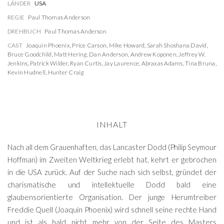
LÄNDER
USA
REGIE
Paul Thomas Anderson
DREHBUCH
Paul Thomas Anderson
CAST
Joaquin Phoenix
,
Price Carson
,
Mike Howard
,
Sarah Shoshana David
,
Bruce Goodchild
,
Matt Hering
,
Dan Anderson
,
Andrew Koponen
,
Jeffrey W.
Jenkins
,
Patrick Wilder
,
Ryan Curtis
,
Jay Laurence
,
Abraxas Adams
,
Tina Bruna
,
Kevin Hudnell
,
Hunter Craig
INHALT
Nach all dem Grauenhaften, das Lancaster Dodd (Philip Seymour
Hoffman) im Zweiten Weltkrieg erlebt hat, kehrt er gebrochen
in die USA zurück. Auf der Suche nach sich selbst, gründet der
charismatische und intellektuelle Dodd bald eine
glaubensorientierte Organisation. Der junge Herumtreiber
Freddie Quell (Joaquin Phoenix) wird schnell seine rechte Hand
und ist als bald nicht mehr von der Seite des Masters