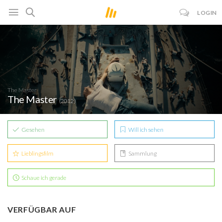
LOGIN
The Master
The Master
(2012)
Gesehen
Will ich sehen
Lieblingsfilm
Sammlung
Schaue ich gerade
VERFÜGBAR AUF