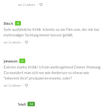
vor 11 Jahren
Block
8
Sehr ausführliche Kritik. Könnte so ein Film sein, der mir bei
mehrmaliger Sichtung immer besser gefällt.
vor 11 Jahren
jonasson
8
Extrem starke Kritik! Ich bin weitesgehend Deiner Meinung.
Da wundert man sich nur wie Anderson so etwas wie
"Inherent Vice" produzieren konnte, oder?
vor 11 Jahren
Souli
10