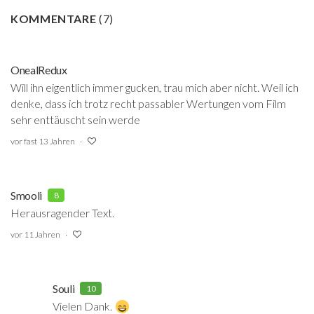
KOMMENTARE
(
7
)
OnealRedux
Will ihn eigentlich immer gucken, trau mich aber nicht. Weil ich
denke, dass ich trotz recht passabler Wertungen vom Film
sehr enttäuscht sein werde
vor fast 13 Jahren
Smooli
8
Herausragender Text.
vor 11 Jahren
Souli
10
Vielen Dank.