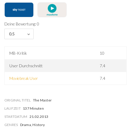
Deine Bewertung: 0
0.5
MB-Kritik
10
User Durchschnitt
7.4
Moviebreak User
7.4
ORIGINAL TITEL
The Master
LAUFZEIT
137 Minuten
STARTDATUM
21.02.2013
GENRES
Drama, History