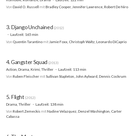
Von
David O. Russell
mit
Bradley Cooper, Jennifer Lawrence, Robert De Niro
3. Django Unchained
(2012)
Laufzeit: 165 min
Von
Quentin Tarantino
mit
Jamie Foxx, Christoph Waltz, Leonardo DiCaprio
4. Gangster Squad
(2013)
Action, Drama, Krimi, Thriller
Laufzeit: 113 min
Von
Ruben Fleischer
mit
Sullivan Stapleton, John Aylward, Dennis Cockrum
5. Flight
(2012)
Drama, Thriller
Laufzeit: 138 min
Von
Robert Zemeckis
mit
Nadine Velazquez, Denzel Washington, Carter
Cabassa