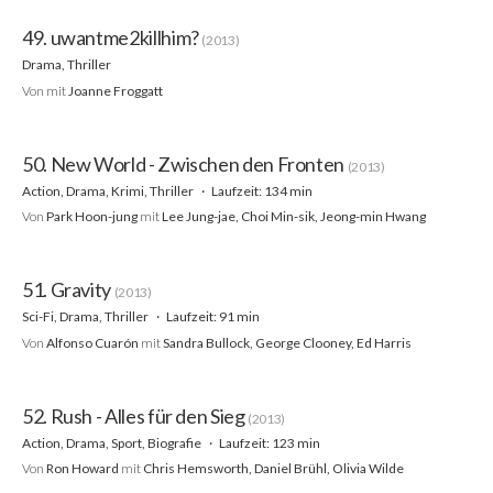
49. uwantme2killhim?
(2013)
Drama, Thriller
Von
mit
Joanne Froggatt
50. New World - Zwischen den Fronten
(2013)
Action, Drama, Krimi, Thriller
Laufzeit: 134 min
Von
Park Hoon-jung
mit
Lee Jung-jae, Choi Min-sik, Jeong-min Hwang
51. Gravity
(2013)
Sci-Fi, Drama, Thriller
Laufzeit: 91 min
Von
Alfonso Cuarón
mit
Sandra Bullock, George Clooney, Ed Harris
52. Rush - Alles für den Sieg
(2013)
Action, Drama, Sport, Biografie
Laufzeit: 123 min
Von
Ron Howard
mit
Chris Hemsworth, Daniel Brühl, Olivia Wilde