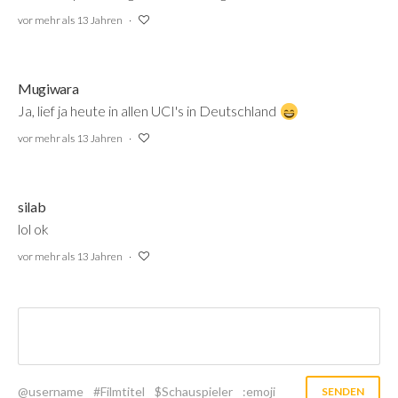
vor mehr als 13 Jahren
Mugiwara
Ja, lief ja heute in allen UCI's in Deutschland
vor mehr als 13 Jahren
silab
lol ok
vor mehr als 13 Jahren
@username
#Filmtitel
$Schauspieler
:emoji