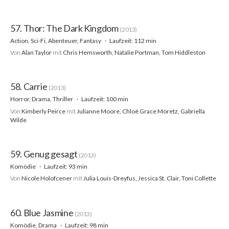
57. Thor: The Dark Kingdom
(2013)
Action, Sci-Fi, Abenteuer, Fantasy
Laufzeit: 112 min
Von
Alan Taylor
mit
Chris Hemsworth, Natalie Portman, Tom Hiddleston
58. Carrie
(2013)
Horror, Drama, Thriller
Laufzeit: 100 min
Von
Kimberly Peirce
mit
Julianne Moore, Chloë Grace Moretz, Gabriella
Wilde
59. Genug gesagt
(2013)
Komödie
Laufzeit: 93 min
Von
Nicole Holofcener
mit
Julia Louis-Dreyfus, Jessica St. Clair, Toni Collette
60. Blue Jasmine
(2013)
Komödie, Drama
Laufzeit: 98 min