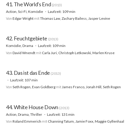
41. The World's End
(2013)
Action, Sci-Fi, Komödie
Laufzeit: 109 min
Von
Edgar Wright
mit
Thomas Law, Zachary Bailess, Jasper Levine
42. Feuchtgebiete
(2013)
Komödie, Drama
Laufzeit: 109 min
Von
David Wnendt
mit
Carla Juri, Christoph Letkowski, Marlen Kruse
43. Das ist das Ende
(2013)
Laufzeit: 107 min
Von
Seth Rogen, Evan Goldberg
mit
James Franco, Jonah Hill, Seth Rogen
44. White House Down
(2013)
Action, Drama, Thriller
Laufzeit: 131 min
Von
Roland Emmerich
mit
Channing Tatum, Jamie Foxx, Maggie Gyllenhaal