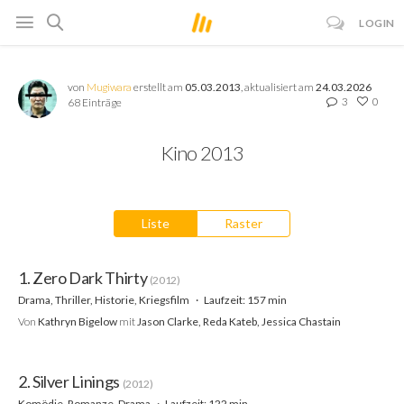
LOGIN
von
Mugiwara
erstellt am
05.03.2013
, aktualisiert am
24.03.2026
3
0
68 Einträge
Kino 2013
Liste
Raster
1. Zero Dark Thirty
(2012)
Drama, Thriller, Historie, Kriegsfilm
Laufzeit: 157 min
Von
Kathryn Bigelow
mit
Jason Clarke, Reda Kateb, Jessica Chastain
2. Silver Linings
(2012)
Komödie, Romanze, Drama
Laufzeit: 122 min