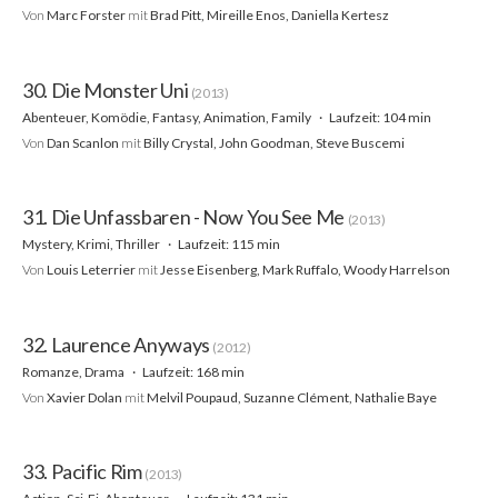
Von
Marc Forster
mit
Brad Pitt, Mireille Enos, Daniella Kertesz
30. Die Monster Uni
(2013)
Abenteuer, Komödie, Fantasy, Animation, Family
Laufzeit: 104 min
Von
Dan Scanlon
mit
Billy Crystal, John Goodman, Steve Buscemi
31. Die Unfassbaren - Now You See Me
(2013)
Mystery, Krimi, Thriller
Laufzeit: 115 min
Von
Louis Leterrier
mit
Jesse Eisenberg, Mark Ruffalo, Woody Harrelson
32. Laurence Anyways
(2012)
Romanze, Drama
Laufzeit: 168 min
Von
Xavier Dolan
mit
Melvil Poupaud, Suzanne Clément, Nathalie Baye
33. Pacific Rim
(2013)