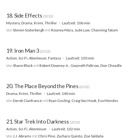
18. Side Effects
(2013)
Mystery, Drama, Krimi, Thriller
Laufzeit: 106 min
Von
Steven Soderbergh
mit
Rooney Mara, Jude Law, Channing Tatum
19. Iron Man 3
(2013)
Action, Sci-Fi, Abenteuer, Fantasy
Laufzeit: 130 min
Von
Shane Black
mit
Robert Downey Jr., Gwyneth Paltrow, Don Cheadle
20. The Place Beyond the Pines
(2012)
Drama, Krimi, Thriller
Laufzeit: 140 min
Von
Derek Cianfrance
mit
Ryan Gosling, Craig Van Hook, Eva Mendes
21. Star Trek Into Darkness
(2013)
Action, Sci-Fi, Abenteuer
Laufzeit: 132 min
Von
J.J. Abrams
mit
Chris Pine, Zachary Quinto, Zoe Saldaña