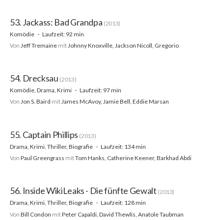
53. Jackass: Bad Grandpa
(2013)
Komödie
Laufzeit: 92 min
Von
Jeff Tremaine
mit
Johnny Knoxville, Jackson Nicoll, Gregorio
54. Drecksau
(2013)
Komödie, Drama, Krimi
Laufzeit: 97 min
Von
Jon S. Baird
mit
James McAvoy, Jamie Bell, Eddie Marsan
55. Captain Phillips
(2013)
Drama, Krimi, Thriller, Biografie
Laufzeit: 134 min
Von
Paul Greengrass
mit
Tom Hanks, Catherine Keener, Barkhad Abdi
56. Inside WikiLeaks - Die fünfte Gewalt
(2013)
Drama, Krimi, Thriller, Biografie
Laufzeit: 128 min
Von
Bill Condon
mit
Peter Capaldi, David Thewlis, Anatole Taubman