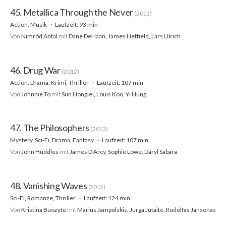
45. Metallica Through the Never
(2013)
Action, Musik
Laufzeit: 93 min
Von
Nimród Antal
mit
Dane DeHaan, James Hetfield, Lars Ulrich
46. Drug War
(2012)
Action, Drama, Krimi, Thriller
Laufzeit: 107 min
Von
Johnnie To
mit
Sun Honglei, Louis Koo, Yi Hung
47. The Philosophers
(2013)
Mystery, Sci-Fi, Drama, Fantasy
Laufzeit: 107 min
Von
John Huddles
mit
James D'Arcy, Sophie Lowe, Daryl Sabara
48. Vanishing Waves
(2012)
Sci-Fi, Romanze, Thriller
Laufzeit: 124 min
Von
Kristina Buozyte
mit
Marius Jampolskis, Jurga Jutaite, Rudolfas Jansonas