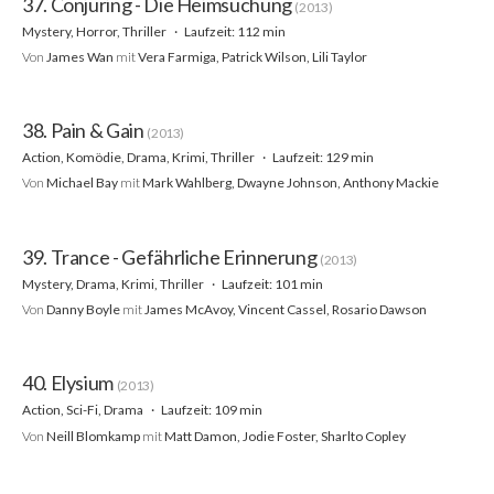
37. Conjuring - Die Heimsuchung
(2013)
Mystery, Horror, Thriller
Laufzeit: 112 min
Von
James Wan
mit
Vera Farmiga, Patrick Wilson, Lili Taylor
38. Pain & Gain
(2013)
Action, Komödie, Drama, Krimi, Thriller
Laufzeit: 129 min
Von
Michael Bay
mit
Mark Wahlberg, Dwayne Johnson, Anthony Mackie
39. Trance - Gefährliche Erinnerung
(2013)
Mystery, Drama, Krimi, Thriller
Laufzeit: 101 min
Von
Danny Boyle
mit
James McAvoy, Vincent Cassel, Rosario Dawson
40. Elysium
(2013)
Action, Sci-Fi, Drama
Laufzeit: 109 min
Von
Neill Blomkamp
mit
Matt Damon, Jodie Foster, Sharlto Copley