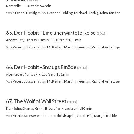
Komödie
Laufzeit: 94 min
Von
Michael Herbig
mit
Alexander Fehling, Michael Herbig, Mina Tander
65. Der Hobbit - Eine unerwartete Reise
(2012)
Abenteuer, Fantasy, Family
Laufzeit: 169 min
Von
Peter Jackson
mit
Ian McKellen, Martin Freeman, Richard Armitage
66. Der Hobbit - Smaugs Einöde
(2013)
Abenteuer, Fantasy
Laufzeit: 161 min
Von
Peter Jackson
mit
Ian McKellen, Martin Freeman, Richard Armitage
67. The Wolf of Wall Street
(2013)
Komödie, Drama, Krimi, Biografie
Laufzeit: 180 min
Von
Martin Scorsese
mit
Leonardo DiCaprio, Jonah Hill, Margot Robbie