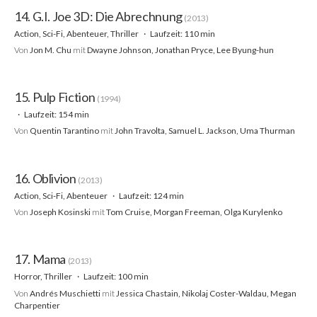
14. G.I. Joe 3D: Die Abrechnung
(2013)
Action, Sci-Fi, Abenteuer, Thriller
Laufzeit: 110 min
Von
Jon M. Chu
mit
Dwayne Johnson, Jonathan Pryce, Lee Byung-hun
15. Pulp Fiction
(1994)
Laufzeit: 154 min
Von
Quentin Tarantino
mit
John Travolta, Samuel L. Jackson, Uma Thurman
16. Oblivion
(2013)
Action, Sci-Fi, Abenteuer
Laufzeit: 124 min
Von
Joseph Kosinski
mit
Tom Cruise, Morgan Freeman, Olga Kurylenko
17. Mama
(2013)
Horror, Thriller
Laufzeit: 100 min
Von
Andrés Muschietti
mit
Jessica Chastain, Nikolaj Coster-Waldau, Megan
Charpentier