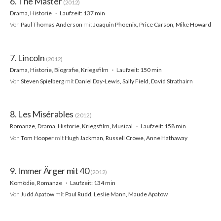
6. The Master
(2012)
Drama, Historie
Laufzeit: 137 min
Von
Paul Thomas Anderson
mit
Joaquin Phoenix, Price Carson, Mike Howard
7. Lincoln
(2012)
Drama, Historie, Biografie, Kriegsfilm
Laufzeit: 150 min
Von
Steven Spielberg
mit
Daniel Day-Lewis, Sally Field, David Strathairn
8. Les Misérables
(2012)
Romanze, Drama, Historie, Kriegsfilm, Musical
Laufzeit: 158 min
Von
Tom Hooper
mit
Hugh Jackman, Russell Crowe, Anne Hathaway
9. Immer Ärger mit 40
(2012)
Komödie, Romanze
Laufzeit: 134 min
Von
Judd Apatow
mit
Paul Rudd, Leslie Mann, Maude Apatow