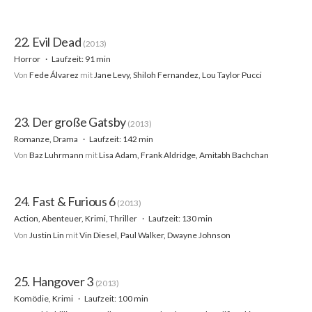
22. Evil Dead
(2013)
Horror
Laufzeit: 91 min
Von
Fede Álvarez
mit
Jane Levy, Shiloh Fernandez, Lou Taylor Pucci
23. Der große Gatsby
(2013)
Romanze, Drama
Laufzeit: 142 min
Von
Baz Luhrmann
mit
Lisa Adam, Frank Aldridge, Amitabh Bachchan
24. Fast & Furious 6
(2013)
Action, Abenteuer, Krimi, Thriller
Laufzeit: 130 min
Von
Justin Lin
mit
Vin Diesel, Paul Walker, Dwayne Johnson
25. Hangover 3
(2013)
Komödie, Krimi
Laufzeit: 100 min