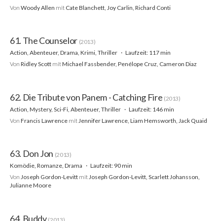
Von
Woody Allen
mit
Cate Blanchett, Joy Carlin, Richard Conti
61. The Counselor
(2013)
Action, Abenteuer, Drama, Krimi, Thriller
Laufzeit: 117 min
Von
Ridley Scott
mit
Michael Fassbender, Penélope Cruz, Cameron Diaz
62. Die Tribute von Panem - Catching Fire
(2013)
Action, Mystery, Sci-Fi, Abenteuer, Thriller
Laufzeit: 146 min
Von
Francis Lawrence
mit
Jennifer Lawrence, Liam Hemsworth, Jack Quaid
63. Don Jon
(2013)
Komödie, Romanze, Drama
Laufzeit: 90 min
Von
Joseph Gordon-Levitt
mit
Joseph Gordon-Levitt, Scarlett Johansson,
Julianne Moore
64. Buddy
(2013)