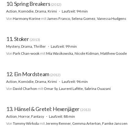
10. Spring Breakers
(2012)
Action, Komödie, Drama, Krimi
Laufzeit: 94 min
Von
Harmony Korine
mit
James Franco, Selena Gomez, Vanessa Hudgens
11. Stoker
(2013)
Mystery, Drama, Thriller
Laufzeit: 99 min
Von
Park Chan-wook
mit
Mia Wasikowska, Nicole Kidman, Matthew Goode
12. Ein Mordsteam
(2012)
Action, Komödie, Drama, Krimi
Laufzeit: 96 min
Von
David Charhon
mit
Omar Sy, Laurent Lafitte, Sabrina Ouazani
13. Hänsel & Gretel: Hexenjäger
(2013)
Action, Horror, Fantasy
Laufzeit: 88 min
Von
Tommy Wirkola
mit
Jeremy Renner, Gemma Arterton, Famke Janssen