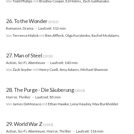
Von
Todd Phillips
mit
Bradley Cooper, Ed Helms, Zach Galifianakis
26. To the Wonder
(2012)
Romanze, Drama
Laufzeit: 112 min
Von
Terrence Malick
mit
Ben Affleck, Olga Kurylenko, Rachel McAdams
27. Man of Steel
(2013)
Action, Sci-Fi, Abenteuer
Laufzeit: 143 min
Von
Zack Snyder
mit
Henry Cavill, Amy Adams, Michael Shannon
28. The Purge - Die Säuberung
(2013)
Horror, Thriller
Laufzeit: 85 min
Von
James DeMonaco
mit
Ethan Hawke, Lena Headey, Max Burkholder
29. World War Z
(2013)
Action, Sci-Fi, Abenteuer, Horror, Thriller
Laufzeit: 116 min