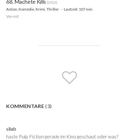
68. Machete Kills
(2013)
Action, Komödie, Krimi, Thriller
Laufzeit: 107 min
Von
mit
KOMMENTARE
(
3
)
silab
haste Pulp Fiction gerade im Kino geschaut oder was?