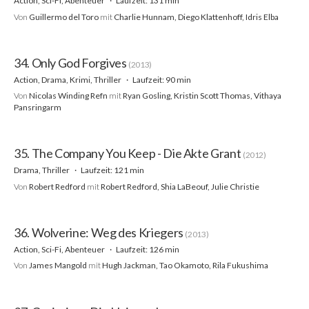
Action, Sci-Fi, Abenteuer
Laufzeit: 131 min
Von
Guillermo del Toro
mit
Charlie Hunnam, Diego Klattenhoff, Idris Elba
34. Only God Forgives
(2013)
Action, Drama, Krimi, Thriller
Laufzeit: 90 min
Von
Nicolas Winding Refn
mit
Ryan Gosling, Kristin Scott Thomas, Vithaya
Pansringarm
35. The Company You Keep - Die Akte Grant
(2012)
Drama, Thriller
Laufzeit: 121 min
Von
Robert Redford
mit
Robert Redford, Shia LaBeouf, Julie Christie
36. Wolverine: Weg des Kriegers
(2013)
Action, Sci-Fi, Abenteuer
Laufzeit: 126 min
Von
James Mangold
mit
Hugh Jackman, Tao Okamoto, Rila Fukushima