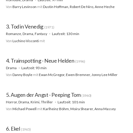
Von
Barry Levinson
mit
Dustin Hoffman, Robert De Niro, Anne Heche
3. Tod in Venedig
(1971)
Romanze, Drama, Fantasy
Laufzeit: 130 min
Von
Luchino Visconti
mit
4. Trainspotting - Neue Helden
(1996)
Drama
Laufzeit: 93 min
Von
Danny Boyle
mit
Ewan McGregor, Ewen Bremner, Jonny Lee Miller
5. Augen der Angst - Peeping Tom
(1960)
Horror, Drama, Krimi, Thriller
Laufzeit: 101 min
Von
Michael Powell
mit
Karlheinz Böhm, Moira Shearer, Anna Massey
6. Ekel
(1965)