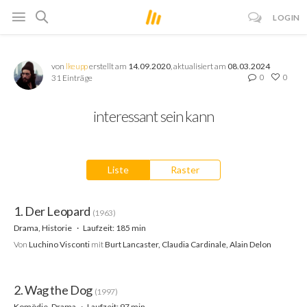
LOGIN
von
lkeupp
erstellt am
14.09.2020
, aktualisiert am
08.03.2024
0
0
31 Einträge
interessant sein kann
Liste
Raster
1. Der Leopard
(1963)
Drama, Historie
Laufzeit: 185 min
Von
Luchino Visconti
mit
Burt Lancaster, Claudia Cardinale, Alain Delon
2. Wag the Dog
(1997)
Komödie, Drama
Laufzeit: 97 min