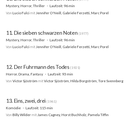
Mystery, Horror, Thriller
Laufzeit: 96 min
Von
Lucio Fulci
mit
Jennifer O'Neill, Gabriele Ferzetti, Marc Porel
11. Die sieben schwarzen Noten
(1977)
Mystery, Horror, Thriller
Laufzeit: 96 min
Von
Lucio Fulci
mit
Jennifer O'Neill, Gabriele Ferzetti, Marc Porel
12. Der Fuhrmann des Todes
(1921)
Horror, Drama, Fantasy
Laufzeit: 93 min
Von
Victor Sjöström
mit
Victor Sjöström, Hilda Borgström, Tore Svennberg
13. Eins, zwei, drei
(1961)
Komödie
Laufzeit: 115 min
Von
Billy Wilder
mit
James Cagney, Horst Buchholz, Pamela Tiffin