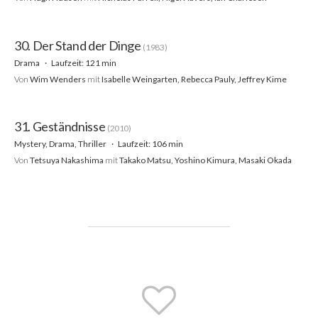
30. Der Stand der Dinge
(1983)
Drama
Laufzeit: 121 min
Von
Wim Wenders
mit
Isabelle Weingarten, Rebecca Pauly, Jeffrey Kime
31. Geständnisse
(2010)
Mystery, Drama, Thriller
Laufzeit: 106 min
Von
Tetsuya Nakashima
mit
Takako Matsu, Yoshino Kimura, Masaki Okada