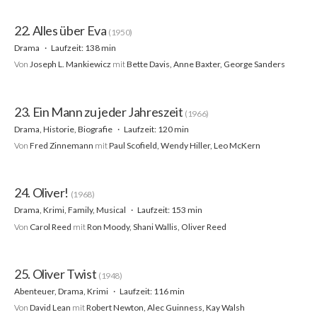
22. Alles über Eva
(1950)
Drama
Laufzeit: 138 min
Von
Joseph L. Mankiewicz
mit
Bette Davis, Anne Baxter, George Sanders
23. Ein Mann zu jeder Jahreszeit
(1966)
Drama, Historie, Biografie
Laufzeit: 120 min
Von
Fred Zinnemann
mit
Paul Scofield, Wendy Hiller, Leo McKern
24. Oliver!
(1968)
Drama, Krimi, Family, Musical
Laufzeit: 153 min
Von
Carol Reed
mit
Ron Moody, Shani Wallis, Oliver Reed
25. Oliver Twist
(1948)
Abenteuer, Drama, Krimi
Laufzeit: 116 min
Von
David Lean
mit
Robert Newton, Alec Guinness, Kay Walsh