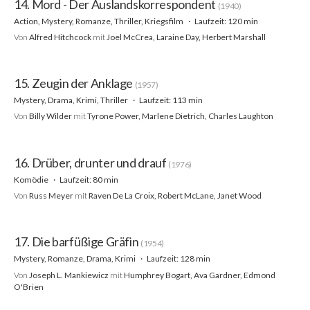
14. Mord - Der Auslandskorrespondent
(1940)
Action, Mystery, Romanze, Thriller, Kriegsfilm
Laufzeit: 120 min
Von
Alfred Hitchcock
mit
Joel McCrea, Laraine Day, Herbert Marshall
15. Zeugin der Anklage
(1957)
Mystery, Drama, Krimi, Thriller
Laufzeit: 113 min
Von
Billy Wilder
mit
Tyrone Power, Marlene Dietrich, Charles Laughton
16. Drüber, drunter und drauf
(1976)
Komödie
Laufzeit: 80 min
Von
Russ Meyer
mit
Raven De La Croix, Robert McLane, Janet Wood
17. Die barfüßige Gräfin
(1954)
Mystery, Romanze, Drama, Krimi
Laufzeit: 128 min
Von
Joseph L. Mankiewicz
mit
Humphrey Bogart, Ava Gardner, Edmond
O'Brien