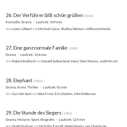
26. Der Verführer läßt schön grüßen
(1966)
Komödie, Drama
Laufzeit: 109 min
Von
Lewis Gilbert
mit
Michael Caine, Shelley Winters, Millicent Martin
27. Eine ganz normale Familie
(1980)
Drama
Laufzeit: 124 min
Von
Robert Redford
mit
Donald Sutherland, Mary Tyler Moore, Judd Hirsch
28. Elephant
(2003)
Drama, Krimi, Thriller
Laufzeit: 81 min
Von
Gus Van Sant
mit
Alex Frost, Eric Deulen, John Robinson
29. Die Stunde des Siegers
(1981)
Drama, Historie, Sport, Biografie
Laufzeit: 123 min
Von
Hugh Hudson
mit
Nicholas Farrell, Nigel Havers, Ian Charleson