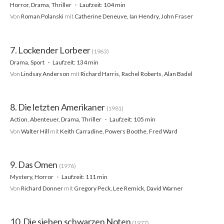
Horror, Drama, Thriller
Laufzeit: 104 min
Von
Roman Polanski
mit
Catherine Deneuve, Ian Hendry, John Fraser
7. Lockender Lorbeer
(1963)
Drama, Sport
Laufzeit: 134 min
Von
Lindsay Anderson
mit
Richard Harris, Rachel Roberts, Alan Badel
8. Die letzten Amerikaner
(1981)
Action, Abenteuer, Drama, Thriller
Laufzeit: 105 min
Von
Walter Hill
mit
Keith Carradine, Powers Boothe, Fred Ward
9. Das Omen
(1976)
Mystery, Horror
Laufzeit: 111 min
Von
Richard Donner
mit
Gregory Peck, Lee Remick, David Warner
10. Die sieben schwarzen Noten
(1977)