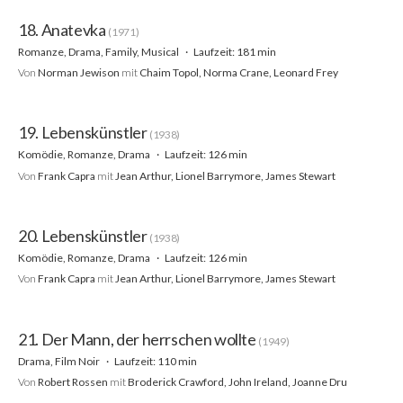
18. Anatevka
(1971)
Romanze, Drama, Family, Musical
Laufzeit: 181 min
Von
Norman Jewison
mit
Chaim Topol, Norma Crane, Leonard Frey
19. Lebenskünstler
(1938)
Komödie, Romanze, Drama
Laufzeit: 126 min
Von
Frank Capra
mit
Jean Arthur, Lionel Barrymore, James Stewart
20. Lebenskünstler
(1938)
Komödie, Romanze, Drama
Laufzeit: 126 min
Von
Frank Capra
mit
Jean Arthur, Lionel Barrymore, James Stewart
21. Der Mann, der herrschen wollte
(1949)
Drama, Film Noir
Laufzeit: 110 min
Von
Robert Rossen
mit
Broderick Crawford, John Ireland, Joanne Dru