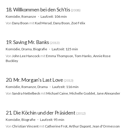
18. Willkommen bei den Sch'tis
(2008)
Komödie, Romanze
Laufzeit: 106 min
Von
Dany Boon
mit
Kad Merad, Dany Boon, Zoé Félix
19. Saving Mr. Banks
(2013)
Komödie, Drama, Biografie
Laufzeit: 125 min
Von
John Lee Hancock
mit
Emma Thompson, Tom Hanks, Annie Rose
Buckley
20. Mr. Morgan's Last Love
(2013)
Komödie, Romanze, Drama
Laufzeit: 116 min
Von
Sandra Nettelbeck
mit
Michael Caine, Michelle Goddet, Jane Alexander
21. Die Köchin und der Präsident
(2012)
Komödie, Biografie
Laufzeit: 95 min
Von
Christian Vincent
mit
Catherine Frot, Arthur Dupont, Jean d'Ormesson