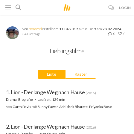
LOGIN
von
frommel
erstellt am
11.04.2019
, aktualisiert am
28.02.2024
0
0
34 Einträge
Lieblingsfilme
Liste
Raster
1. Lion - Der lange Weg nach Hause
(2016)
Drama, Biografie
Laufzeit: 129 min
Von
Garth Davis
mit
Sunny Pawar, Abhishek Bharate, Priyanka Bose
2. Lion - Der lange Weg nach Hause
(2016)
Drama, Biografie
Laufzeit: 129 min