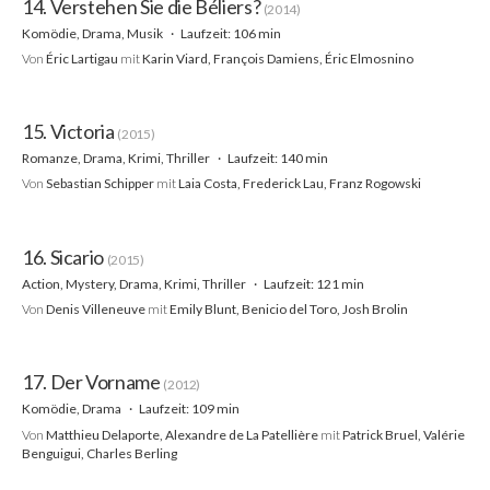
14. Verstehen Sie die Béliers?
(2014)
Komödie, Drama, Musik
Laufzeit: 106 min
Von
Éric Lartigau
mit
Karin Viard, François Damiens, Éric Elmosnino
15. Victoria
(2015)
Romanze, Drama, Krimi, Thriller
Laufzeit: 140 min
Von
Sebastian Schipper
mit
Laia Costa, Frederick Lau, Franz Rogowski
16. Sicario
(2015)
Action, Mystery, Drama, Krimi, Thriller
Laufzeit: 121 min
Von
Denis Villeneuve
mit
Emily Blunt, Benicio del Toro, Josh Brolin
17. Der Vorname
(2012)
Komödie, Drama
Laufzeit: 109 min
Von
Matthieu Delaporte, Alexandre de La Patellière
mit
Patrick Bruel, Valérie
Benguigui, Charles Berling