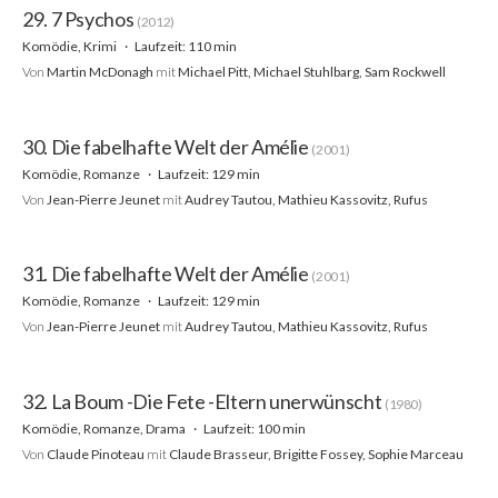
29. 7 Psychos
(2012)
Komödie, Krimi
Laufzeit: 110 min
Von
Martin McDonagh
mit
Michael Pitt, Michael Stuhlbarg, Sam Rockwell
30. Die fabelhafte Welt der Amélie
(2001)
Komödie, Romanze
Laufzeit: 129 min
Von
Jean-Pierre Jeunet
mit
Audrey Tautou, Mathieu Kassovitz, Rufus
31. Die fabelhafte Welt der Amélie
(2001)
Komödie, Romanze
Laufzeit: 129 min
Von
Jean-Pierre Jeunet
mit
Audrey Tautou, Mathieu Kassovitz, Rufus
32. La Boum -Die Fete -Eltern unerwünscht
(1980)
Komödie, Romanze, Drama
Laufzeit: 100 min
Von
Claude Pinoteau
mit
Claude Brasseur, Brigitte Fossey, Sophie Marceau