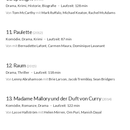
Drama, Krimi, Historie, Biografie
Laufzeit: 128 min
Von
Tom McCarthy
mit
Mark Ruffalo, Michael Keaton, Rachel McAdams
11. Paulette
(2012)
Komödie, Drama, Krimi
Laufzeit: 87 min
Von
mit
Bernadette Lafont, Carmen Maura, Dominique Lavanant
12. Raum
(2015)
Drama, Thriller
Laufzeit: 118 min
Von
Lenny Abrahamson
mit
Brie Larson, Jacob Tremblay, Sean Bridgers
13. Madame Mallory und der Duft von Curry
(2014)
Komödie, Romanze, Drama
Laufzeit: 122 min
Von
Lasse Hallström
mit
Helen Mirren, Om Puri, Manish Dayal