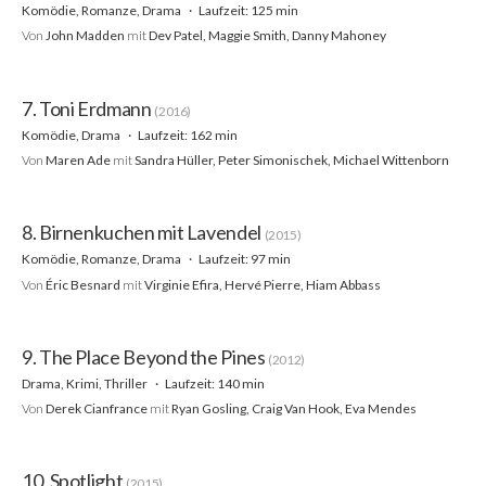
Komödie, Romanze, Drama
Laufzeit: 125 min
Von
John Madden
mit
Dev Patel, Maggie Smith, Danny Mahoney
7. Toni Erdmann
(2016)
Komödie, Drama
Laufzeit: 162 min
Von
Maren Ade
mit
Sandra Hüller, Peter Simonischek, Michael Wittenborn
8. Birnenkuchen mit Lavendel
(2015)
Komödie, Romanze, Drama
Laufzeit: 97 min
Von
Éric Besnard
mit
Virginie Efira, Hervé Pierre, Hiam Abbass
9. The Place Beyond the Pines
(2012)
Drama, Krimi, Thriller
Laufzeit: 140 min
Von
Derek Cianfrance
mit
Ryan Gosling, Craig Van Hook, Eva Mendes
10. Spotlight
(2015)