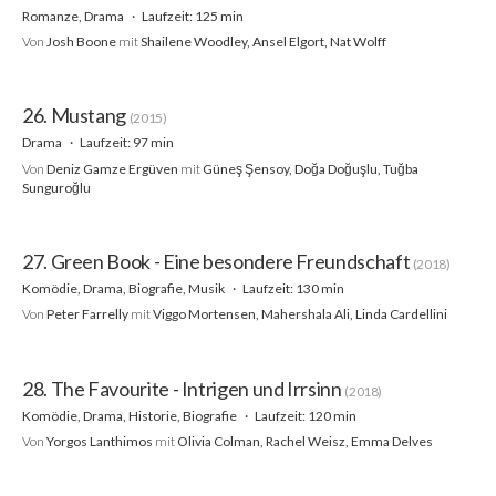
Romanze, Drama
Laufzeit: 125 min
Von
Josh Boone
mit
Shailene Woodley, Ansel Elgort, Nat Wolff
26. Mustang
(2015)
Drama
Laufzeit: 97 min
Von
Deniz Gamze Ergüven
mit
Güneş Şensoy, Doğa Doğuşlu, Tuğba
Sunguroğlu
27. Green Book - Eine besondere Freundschaft
(2018)
Komödie, Drama, Biografie, Musik
Laufzeit: 130 min
Von
Peter Farrelly
mit
Viggo Mortensen, Mahershala Ali, Linda Cardellini
28. The Favourite - Intrigen und Irrsinn
(2018)
Komödie, Drama, Historie, Biografie
Laufzeit: 120 min
Von
Yorgos Lanthimos
mit
Olivia Colman, Rachel Weisz, Emma Delves