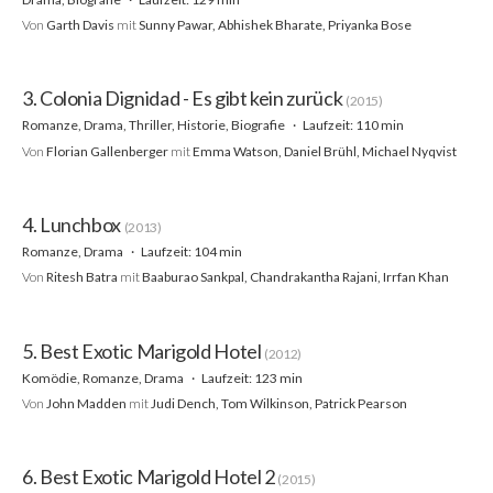
Von
Garth Davis
mit
Sunny Pawar, Abhishek Bharate, Priyanka Bose
3. Colonia Dignidad - Es gibt kein zurück
(2015)
Romanze, Drama, Thriller, Historie, Biografie
Laufzeit: 110 min
Von
Florian Gallenberger
mit
Emma Watson, Daniel Brühl, Michael Nyqvist
4. Lunchbox
(2013)
Romanze, Drama
Laufzeit: 104 min
Von
Ritesh Batra
mit
Baaburao Sankpal, Chandrakantha Rajani, Irrfan Khan
5. Best Exotic Marigold Hotel
(2012)
Komödie, Romanze, Drama
Laufzeit: 123 min
Von
John Madden
mit
Judi Dench, Tom Wilkinson, Patrick Pearson
6. Best Exotic Marigold Hotel 2
(2015)