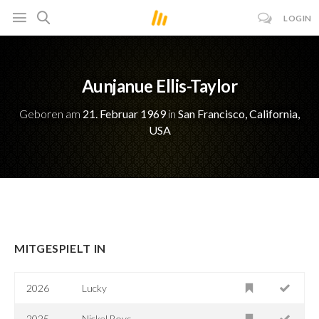
LOGIN
Aunjanue Ellis-Taylor
Geboren am
21. Februar 1969
in
San Francisco, California,
USA
MITGESPIELT IN
2026
Lucky
2025
Nickel Boys