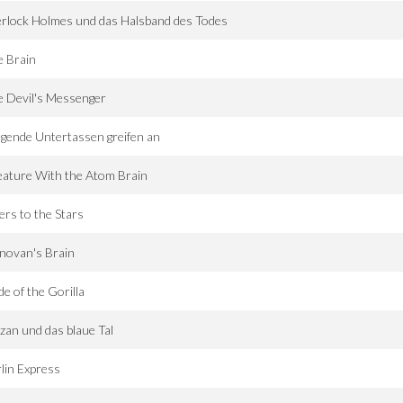
rlock Holmes und das Halsband des Todes
e Brain
 Devil's Messenger
egende Untertassen greifen an
ature With the Atom Brain
ers to the Stars
novan's Brain
de of the Gorilla
zan und das blaue Tal
lin Express