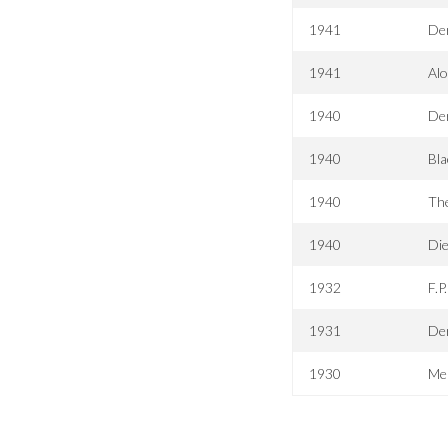
1941
De
1941
Alo
1940
Der
1940
Bla
1940
Th
1940
Die
1932
F.P
1931
De
1930
Me