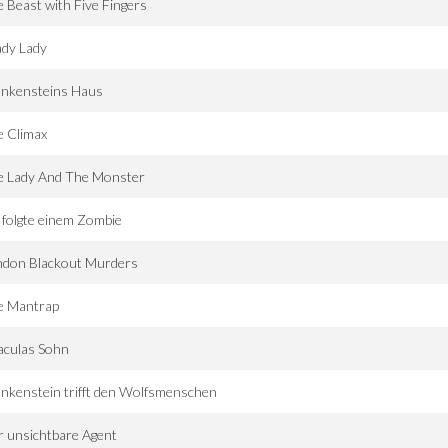
 Beast with Five Fingers
ady Lady
ankensteins Haus
e Climax
e Lady And The Monster
 folgte einem Zombie
ndon Blackout Murders
e Mantrap
aculas Sohn
nkenstein trifft den Wolfsmenschen
 unsichtbare Agent