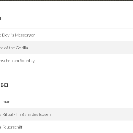
I
 Devil's Messenger
de of the Gorilla
nschen am Sonntag
BEI
lfman
 Ritual - Im Bann des Bösen
 Feuerschiff