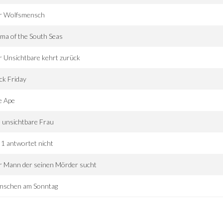
r Wolfsmensch
ma of the South Seas
 Unsichtbare kehrt zurück
ck Friday
e Ape
 unsichtbare Frau
. 1 antwortet nicht
r Mann der seinen Mörder sucht
nschen am Sonntag