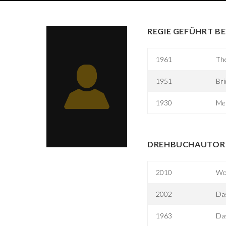
REGIE GEFÜHRT BE
1961
The
1951
Bri
1930
Me
DREHBUCHAUTOR 
2010
Wo
2002
Das
1963
Das