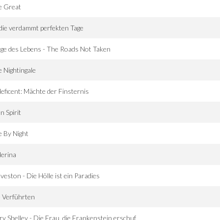
e Great
 die verdammt perfekten Tage
e des Lebens - The Roads Not Taken
 Nightingale
eficent: Mächte der Finsternis
n Spirit
e By Night
lerina
veston - Die Hölle ist ein Paradies
 Verführten
y Shelley - Die Frau, die Frankenstein erschuf