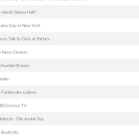
steckt Sidney Hall?
ainy Day in New York
 to Talk to Girls at Parties
e Neon Demon
hrhundertfrauen
umbo
e Farben des Lebens
tRECord on TV
eficent - Die dunkle Fee
 Boxtrolls