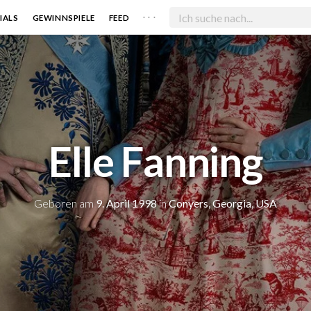
. . .
IALS
GEWINNSPIELE
FEED
Elle Fanning
Geboren am
9. April 1998
in
Conyers, Georgia, USA