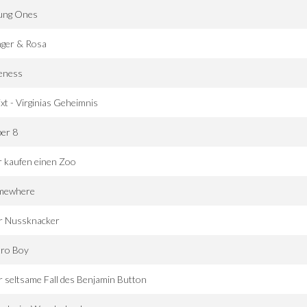
ung Ones
nger & Rosa
eness
xt - Virginias Geheimnis
er 8
 kaufen einen Zoo
mewhere
r Nussknacker
tro Boy
 seltsame Fall des Benjamin Button