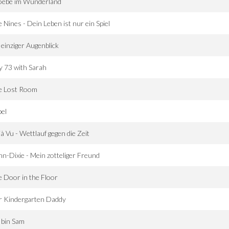
oebe im Wunderland
 Nines - Dein Leben ist nur ein Spiel
 einziger Augenblick
 73 with Sarah
e Lost Room
el
à Vu - Wettlauf gegen die Zeit
n-Dixie - Mein zotteliger Freund
 Door in the Floor
r Kindergarten Daddy
 bin Sam