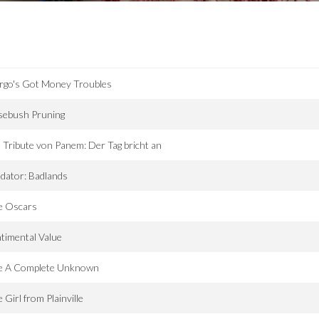
rgo's Got Money Troubles
sebush Pruning
 Tribute von Panem: Der Tag bricht an
dator: Badlands
e Oscars
timental Value
ke A Complete Unknown
 Girl from Plainville