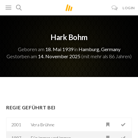
LOGIN
Hark Bohm
Geboren am
18. Mai 1939
in
Hamburg, Germany
Gestorben am
14. November 2025
(mit mehr als 86 Jahren)
REGIE GEFÜHRT BEI
2001
Vera Brühne
1997
Für immer und immer