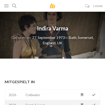
LOGIN
Indira Varma
Geboren am
27. September 1973
in
Bath, Somerset,
England, UK
MITGESPIELT IN
2026
Coldwater
2026
Frank & Louis