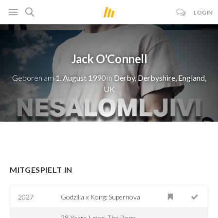
LOGIN
Jack O'Connell
Geboren am
1. August 1990
in
Derby, Derbyshire, England,
UK
MITGESPIELT IN
2027
Godzilla x Kong: Supernova
28 Years Later: The Bone