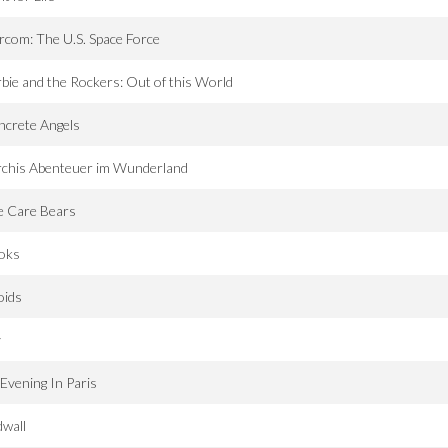
rcom: The U.S. Space Force
bie and the Rockers: Out of this World
ncrete Angels
rchis Abenteuer im Wunderland
e Care Bears
oks
oids
y
Evening In Paris
wall