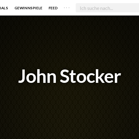
. . .
IALS
GEWINNSPIELE
FEED
John Stocker