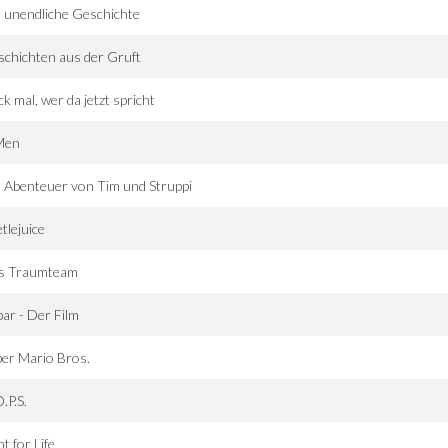
 unendliche Geschichte
chichten aus der Gruft
k mal, wer da jetzt spricht
Men
 Abenteuer von Tim und Struppi
tlejuice
s Traumteam
ar - Der Film
er Mario Bros.
.P.S.
ht for Life