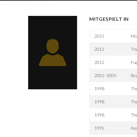
MITGESPIELT IN
2021
Mi
2012
The
2012
Fug
2002–2005
Be
1998
The
1998
Th
1998
The
1995
Ace