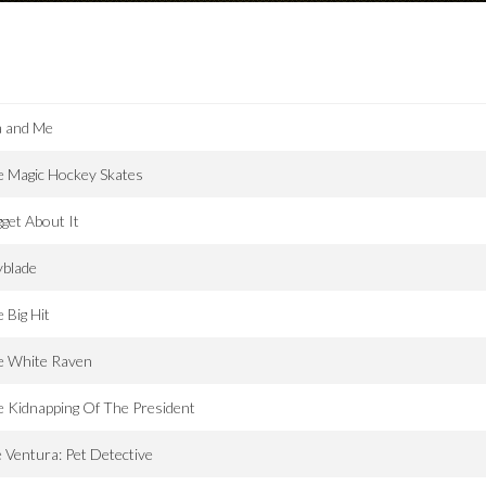
a and Me
 Magic Hockey Skates
get About It
yblade
 Big Hit
e White Raven
 Kidnapping Of The President
 Ventura: Pet Detective