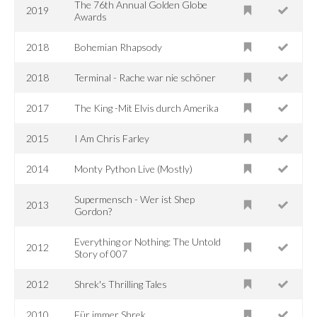
The 76th Annual Golden Globe
2019
Awards
2018
Bohemian Rhapsody
2018
Terminal - Rache war nie schöner
2017
The King -Mit Elvis durch Amerika
2015
I Am Chris Farley
2014
Monty Python Live (Mostly)
Supermensch - Wer ist Shep
2013
Gordon?
Everything or Nothing: The Untold
2012
Story of 007
2012
Shrek's Thrilling Tales
2010
Für immer Shrek