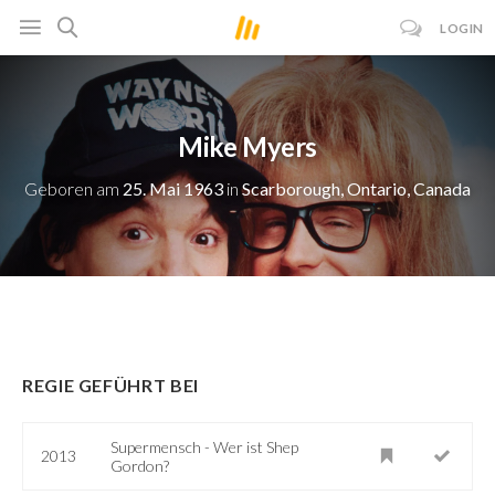
LOGIN
Mike Myers
Geboren am
25. Mai 1963
in
Scarborough, Ontario, Canada
REGIE GEFÜHRT BEI
Supermensch - Wer ist Shep
2013
Gordon?