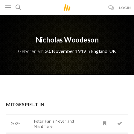
LOGIN
Nicholas Woodeson
Geboren am
30. November 1949
in
England, UK
MITGESPIELT IN
Peter Pan's Neverland
2025
Nightmare