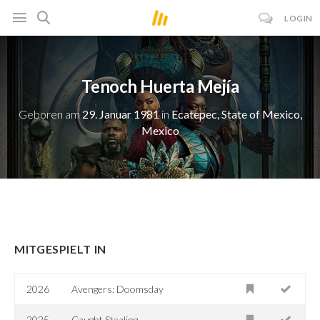
LOGIN
Tenoch Huerta Mejía
Geboren am
29. Januar 1981
in
Ecatepec, State of Mexico,
Mexico
MITGESPIELT IN
2026
Avengers: Doomsday
2025
Caught Stealing