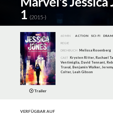
Marvel's Jessica 
1
(2015-)
60 MIN
ACTION
SCI-FI
DRAM
REGIE
Melissa Rosenberg
DREHBUCH
Krysten Ritter
,
Rachael Ta
CAST
Ventimiglia
,
David Tennant
,
Reb
Traval
,
Benjamin Walker
,
Jerem
Colter
,
Leah Gibson
Trailer
VERFÜGBAR AUF