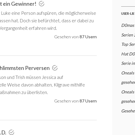
st ein Gewinner!
ür Luke eine Person aufspüren, die möglicherweise
USER-LI
assen hat. Doch sie befürchtet, dass er dabei zu
D0mas'
 Vergangenheit erfahren wird.
Serien 
Gesehen von
87 Usern
Top Ser
Hat D0
Serie i
chlimmsten Perversen
Oneals
son und Trish müssen Jessica auf
gesehen
lle Weise davon abhalten, Kilgrave mithilfe
Oneals
aßnahmen zu überlisten.
Gesehen von
87 Usern
gesehen
Gesehe
.D.