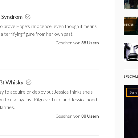
' Syndrom
to prove Hope's innocence, even though it means
a terrifying figure from her own past.
Gesehen von
88 Usern
SPECIAL
ißt Whisky
sy to acquire or deploy but Jessica thinks she's
Serie
n to use against Kilgrave. Luke and Jessica bond
larities.
Gesehen von
88 Usern