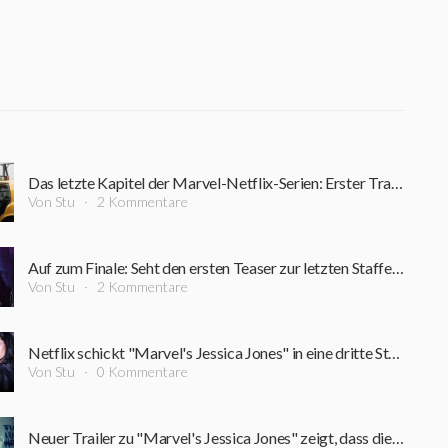
X
Das letzte Kapitel der Marvel-Netflix-Serien: Erster Trailer zur finalen Staffel "Jessica Jones" ist da
Von Stu
2 Kommentare
Auf zum Finale: Seht den ersten Teaser zur letzten Staffel "Marvel's Jessica Jones"
Von Stu
2 Kommentare
Netflix schickt "Marvel's Jessica Jones" in eine dritte Staffel
Von Stu
0 Kommentare
Neuer Trailer zu "Marvel's Jessica Jones" zeigt, dass die Heldin immer noch verdammt wütend ist