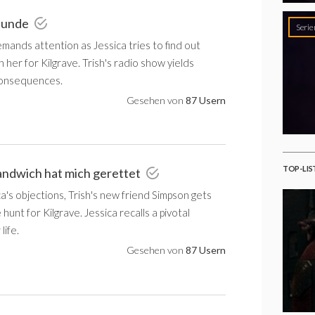
reunde
Serie
ands attention as Jessica tries to find out
n her for Kilgrave. Trish's radio show yields
onsequences.
Gesehen von
87 Usern
TOP-LIS
andwich hat mich gerettet
a's objections, Trish's new friend Simpson gets
 hunt for Kilgrave. Jessica recalls a pivotal
life.
Gesehen von
87 Usern