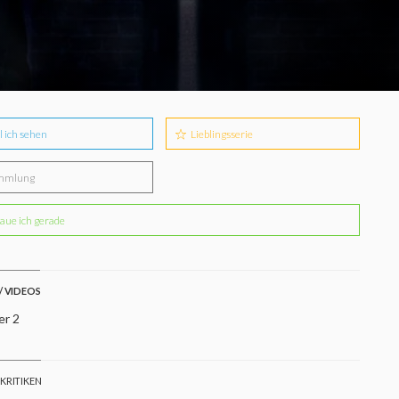
l ich sehen
Lieblingsserie
mmlung
aue ich gerade
/ VIDEOS
er 2
 KRITIKEN