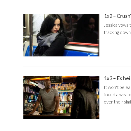
1x2 – Crush
Jessica vows 
tracking down 
1x3 – Es he
It won't be ea
found a weapo
over their simi