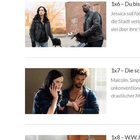
1x6 – Du bi
Jessica soll f
die Stadt verl
viel über ihre
1x7 – Die s
Malcolm, Simp
unkonventione
drastischer M
1x8 – W.W.J