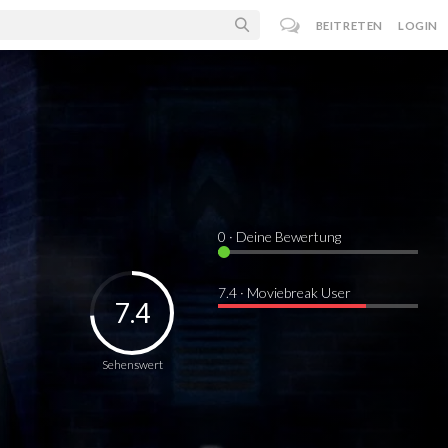
BEITRETEN
LOGIN
0
· Deine Bewertung
7.4 · Moviebreak User
7.4
Sehenswert