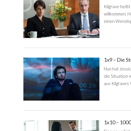
Kilgrave heiß
willkommen. Ho
einen Wendep
1x9 – Die S
Nun hat Jessic
die Situation 
aus Kilgraves
1x10 – 1000