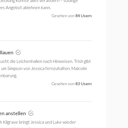
deckung könnte alles verändern – solange
aves Angebot ablehnen kann.
Gesehen von
84 Usern
Blauen
ucht die Leichenhallen nach Hinweisen. Trish gibt
, um Simpson von Jessica fernzuhalten. Malcolm
fenbarung.
Gesehen von
83 Usern
en anstellen
h Kilgrave bringt Jessica und Luke wieder