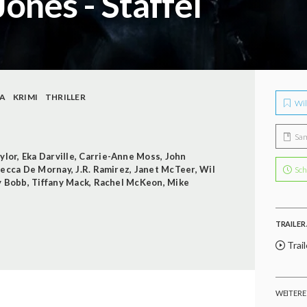
Jones - Staffel
A
KRIMI
THRILLER
Wil
Sa
ylor
,
Eka Darville
,
Carrie-Anne Moss
,
John
ecca De Mornay
,
J.R. Ramirez
,
Janet McTeer
,
Wil
Sch
y Bobb
,
Tiffany Mack
,
Rachel McKeon
,
Mike
TRAILER 
Trail
WEITERE