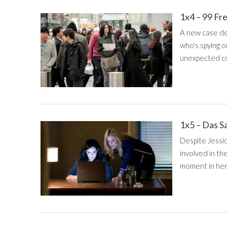
1x4 – 99 F
A new case dem
who's spying o
unexpected c
1x5 – Das S
Despite Jessic
involved in the
moment in her 