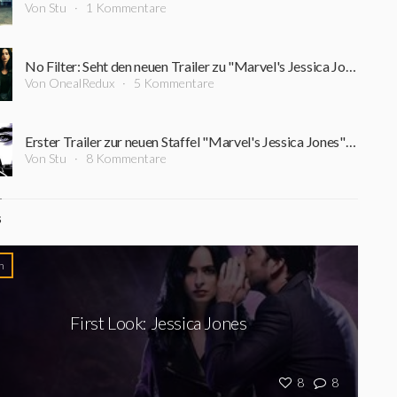
Von Stu
1 Kommentare
No Filter: Seht den neuen Trailer zu "Marvel's Jessica Jones" Staffel 2
Von OnealRedux
5 Kommentare
Erster Trailer zur neuen Staffel "Marvel's Jessica Jones" zeigt die Heldin wieder im Einsatz
Von Stu
8 Kommentare
S
n
First Look: Jessica Jones
8
8