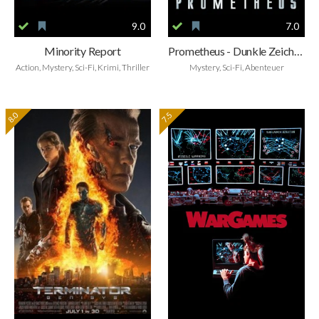
9.0
7.0
Minority Report
Prometheus - Dunkle Zeichen
Action, Mystery, Sci-Fi, Krimi, Thriller
Mystery, Sci-Fi, Abenteuer
8.0
7.5