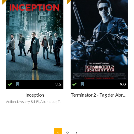
8.5
9.0
Inception
Terminator 2 - Tag der Abrechnung
Action, Mystery, Sci-Fi, Abenteuer, Thriller
1
2