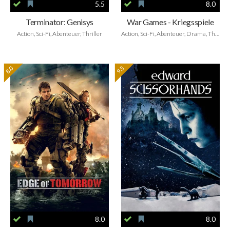
5.5
8.0
Terminator: Genisys
War Games - Kriegsspiele
Action, Sci-Fi, Abenteuer, Thriller
Action, Sci-Fi, Abenteuer, Drama, Thriller
8.0
9.5
8.0
8.0