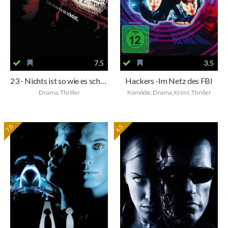
7.5
3.5
23 - Nichts ist so wie es scheint
Hackers -Im Netz des FBI
Drama, Thriller
Komödie, Drama, Krimi, Thriller
7.0
6.5