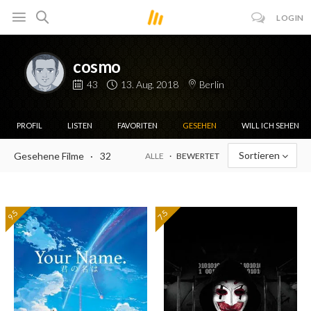
LOGIN
cosmo
43
13. Aug. 2018
Berlin
PROFIL
LISTEN
FAVORITEN
GESEHEN
WILL ICH SEHEN
Sortieren
Gesehene Filme
32
ALLE
BEWERTET
9.5
7.5