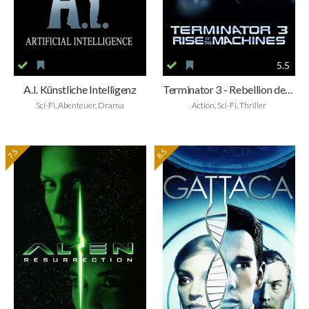
5.5
A.I. Künstliche Intelligenz
Terminator 3 - Rebellion der Maschinen
Sci-Fi, Abenteuer, Drama
Action, Sci-Fi, Thriller
7.5
8.5