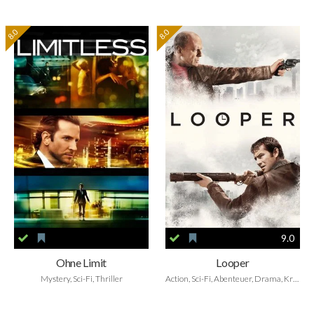
8.0
8.0
9.0
Ohne Limit
Looper
Mystery, Sci-Fi, Thriller
Action, Sci-Fi, Abenteuer, Drama, Krimi, Thriller