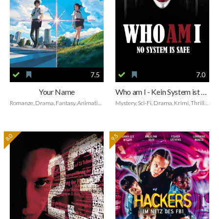
7.5
7.0
Your Name
Who am I - Kein System ist sicher
Romanze, Drama, Fantasy, Animation
Mystery, Sci-Fi, Drama, Krimi, Thriller
8.0
9.5