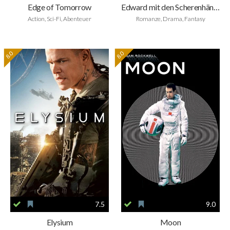
Edge of Tomorrow
Edward mit den Scherenhänden
Action, Sci-Fi, Abenteuer
Romanze, Drama, Fantasy
8.0
8.0
7.5
9.0
Elysium
Moon