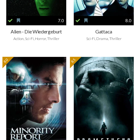
7.0
8.0
Alien - Die Wiedergeburt
Gattaca
Action, Sci-Fi, Horror, Thriller
Sci-Fi, Drama, Thriller
8.0
8.5