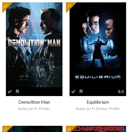
8.5
7.5
8.0
Demolition Man
Equilibrium
Action, Sci-Fi, Thriller
Action, Sci-Fi, Drama, Thriller
9.5
10