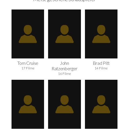
Tom Cruise
John
Brad Pitt
Ratzenberger
17 Filme
14 Filme
16 Filme