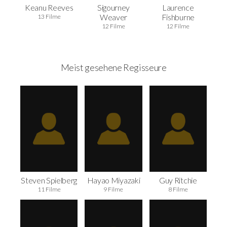
Keanu Reeves
Sigourney
Laurence
Weaver
Fishburne
13 Filme
12 Filme
12 Filme
Meist gesehene Regisseure
Steven Spielberg
Hayao Miyazaki
Guy Ritchie
11 Filme
9 Filme
8 Filme