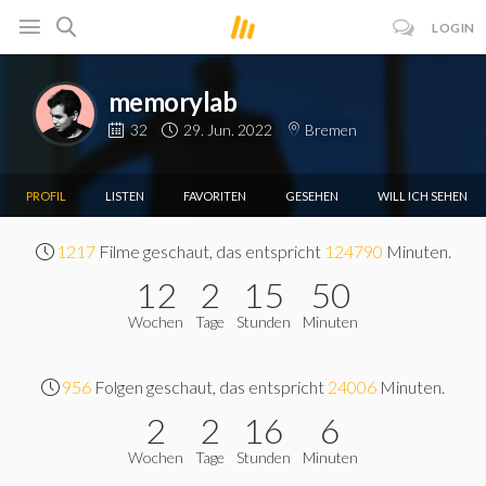
LOGIN
memorylab
32
29. Jun. 2022
Bremen
PROFIL
LISTEN
FAVORITEN
GESEHEN
WILL ICH SEHEN
1217
Filme geschaut, das entspricht
124790
Minuten.
12
2
15
50
Wochen
Tage
Stunden
Minuten
956
Folgen geschaut, das entspricht
24006
Minuten.
2
2
16
6
Wochen
Tage
Stunden
Minuten