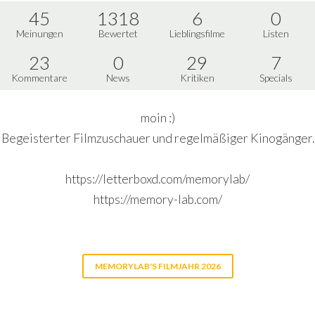
45
1318
6
0
Meinungen
Bewertet
Lieblingsfilme
Listen
23
0
29
7
Kommentare
News
Kritiken
Specials
moin :)
Begeisterter Filmzuschauer und regelmäßiger Kinogänger.
https://letterboxd.com/memorylab/
https://memory-lab.com/
MEMORYLAB'S FILMJAHR 2026