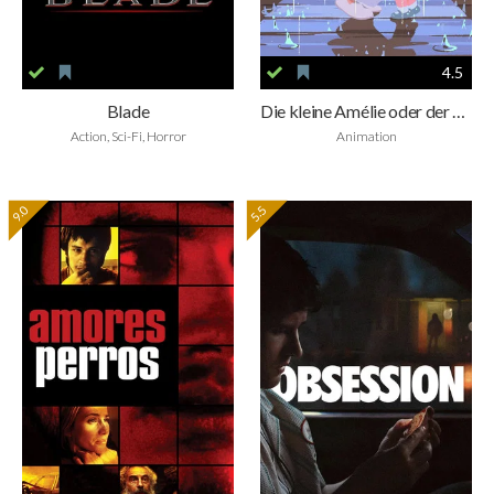
4.5
Blade
Die kleine Amélie oder der Charakter des Regens
Action, Sci-Fi, Horror
Animation
9.0
5.5