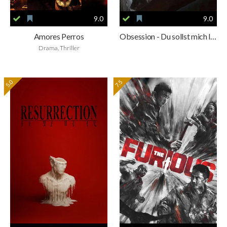
9.0
9.0
Amores Perros
Obsession - Du sollst mich lieben
Drama, Thriller
5.0
7.5