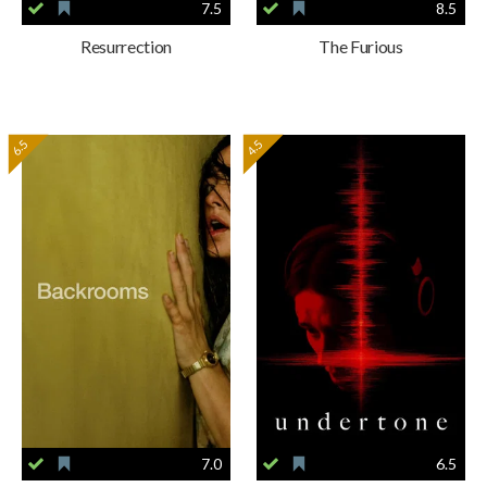
7.5
8.5
Resurrection
The Furious
6.5
4.5
7.0
6.5