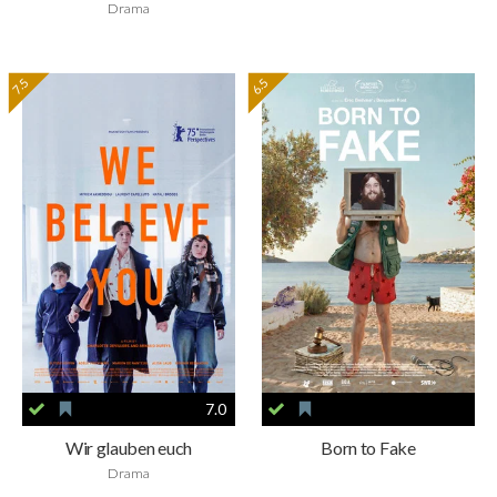
Drama
7.5
6.5
7.0
Wir glauben euch
Born to Fake
Drama