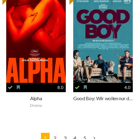
8.0
4.0
Alpha
Good Boy: Wir wollen nur dein Bestes
Drama
1
2
3
4
5