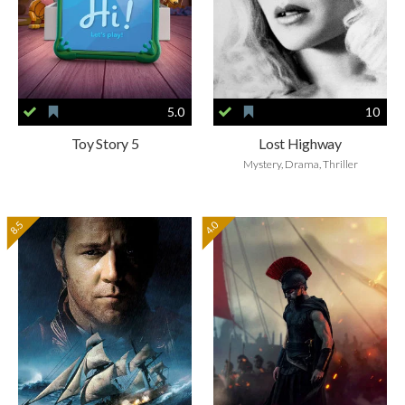
5.0
10
Toy Story 5
Lost Highway
Mystery, Drama, Thriller
8.5
4.0