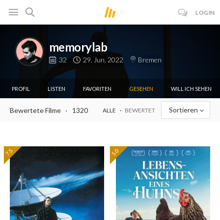
LOGIN
memorylab
32
29. Jun. 2022
Bremen
PROFIL
LISTEN
FAVORITEN
GESEHEN
WILL ICH SEHEN
Sortieren
Bewertete Filme
1320
ALLE
BEWERTET
7.5
5.0