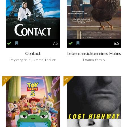
7.5
6.5
Contact
Lebensansichten eines Huhns
Mystery, Sci-Fi, Drama, Thriller
Drama, Family
7.5
7.5