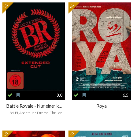
5.5
6.5
8.0
6.5
Battle Royale - Nur einer kann überleben
Roya
Sci-Fi, Abenteuer, Drama, Thriller
5.0
2.0