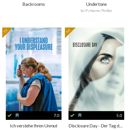
Backrooms
Undertone
Sci-Fi, Horror, Thriller
7.5
5.0
7.0
5.0
Ich verstehe Ihren Unmut
Disclosure Day - Der Tag der Wahrheit