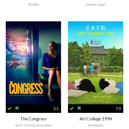
Thriller
Drama, Sport
3.5
7.0
The Congress
Art College 1994
Sci-Fi, Drama, Animation
Animation