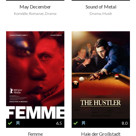
May December
Sound of Metal
Komödie, Romanze, Drama
Drama, Musik
6.5
8.0
Femme
Haie der Großstadt