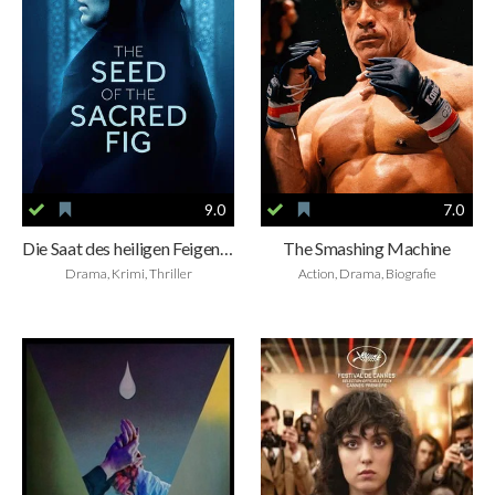
9.0
7.0
Die Saat des heiligen Feigenbaums
The Smashing Machine
Drama, Krimi, Thriller
Action, Drama, Biografie