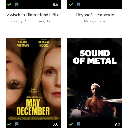
8.5
Zwischen Himmel und Hölle
Beyoncé: Lemonade
Mystery, Drama, Krimi, Thriller
Musik, Musical
7.0
9.0