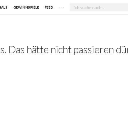
. . .
IALS
GEWINNSPIELE
FEED
. Das hätte nicht passieren dü