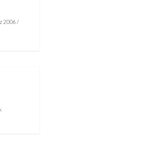
z 2006 /
k