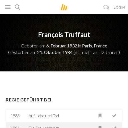
LOGIN
François Truffaut
Geboren am
6. Februar 1932
in
Paris, France
Gestorben am
21. Oktober 1984
(mit mehr als 52 Jahren)
REGIE GEFÜHRT BEI
1983
Auf Liebe und Tod
1981
Die Frau nebenan