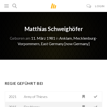
LOGIN
Matthias Schweighöfer
Geboren am
11. März 1981
in
Anklam, Mecklenburg-
Vorpommern, East Germany [now Germany]
REGIE GEFÜHRT BEI
2021
Army of Thieves
2015
Der Nanny