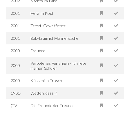
2002
Nachts im Park
2001
Herz im Kopf
2001
Tatort: Gewaltfieber
2001
Babykram ist Männersache
2000
Freunde
Verbotenes Verlangen - Ich liebe
2000
meinen Schüler
2000
Küss mich Frosch
1981-
Wetten, dass..?
(TV
Die Freunde der Freunde