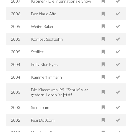
2007
Krömer - Die internationale Show
2006
Der blaue Affe
2005
Weiße Raben
2005
Kombat Sechzehn
2005
Schiller
2004
Polly Blue Eyes
2004
Kammerflimmern
Die Klasse von '99 -"Schule" war
2003
gestern, Leben ist jetzt!
2003
Soloalbum
2002
FearDotCom