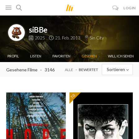
LOGIN
siBBe
2025
21. Feb. 2013
Sin City
PROFIL
LISTEN
FAVORITEN
GESEHEN
WILL ICH SEHEN
Sortieren
Gesehene Filme
3146
ALLE
BEWERTET
7.0