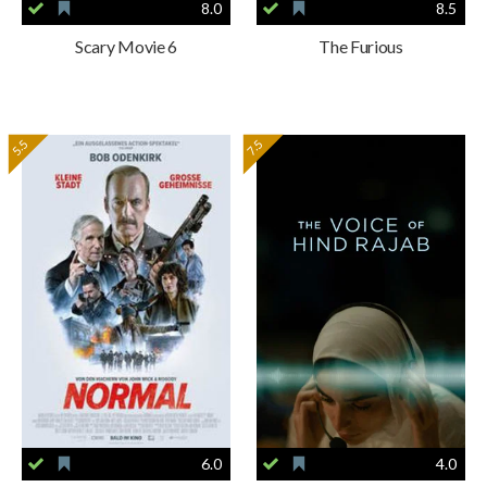
8.0
8.5
Scary Movie 6
The Furious
5.5
7.5
6.0
4.0