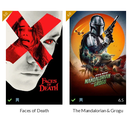
5.0
6.0
6.5
Faces of Death
The Mandalorian & Grogu