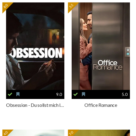
8.0
3.5
9.0
5.0
Obsession - Du sollst mich lieben
Office Romance
4.0
7.0