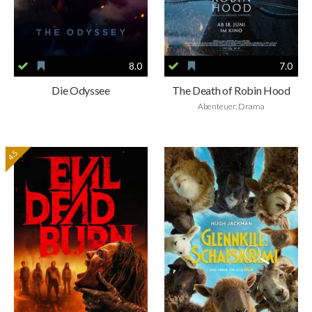
8.0
7.0
Die Odyssee
The Death of Robin Hood
Abenteuer, Drama
4.5