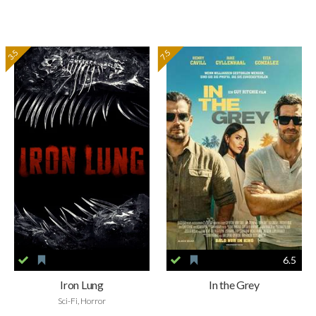
3.5
7.5
6.5
Iron Lung
In the Grey
Sci-Fi, Horror