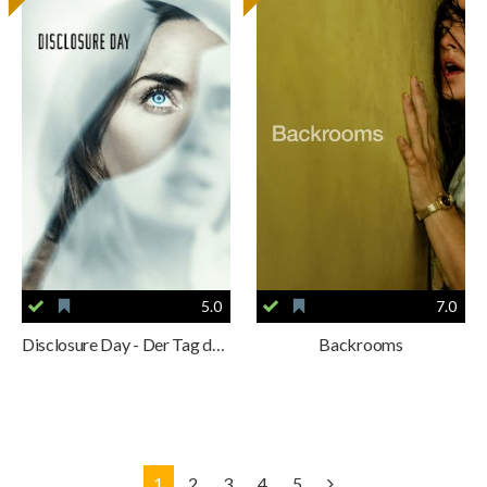
5.0
7.0
Disclosure Day - Der Tag der Wahrheit
Backrooms
1
2
3
4
5