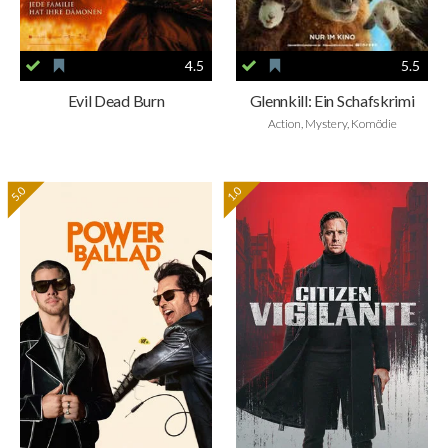
4.5
5.5
Evil Dead Burn
Glennkill: Ein Schafskrimi
Action, Mystery, Komödie
5.0
1.0