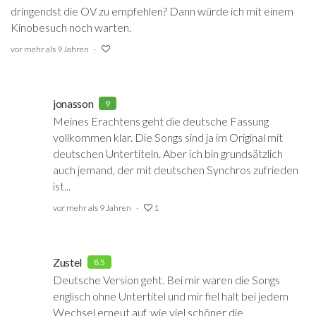
dringendst die OV zu empfehlen? Dann würde ich mit einem
Kinobesuch noch warten.
vor mehr als 9 Jahren
jonasson
9
Meines Erachtens geht die deutsche Fassung
vollkommen klar. Die Songs sind ja im Original mit
deutschen Untertiteln. Aber ich bin grundsätzlich
auch jemand, der mit deutschen Synchros zufrieden
ist...
vor mehr als 9 Jahren
1
Zustel
8.5
Deutsche Version geht. Bei mir waren die Songs
englisch ohne Untertitel und mir fiel halt bei jedem
Wechsel erneut auf, wie viel schöner die