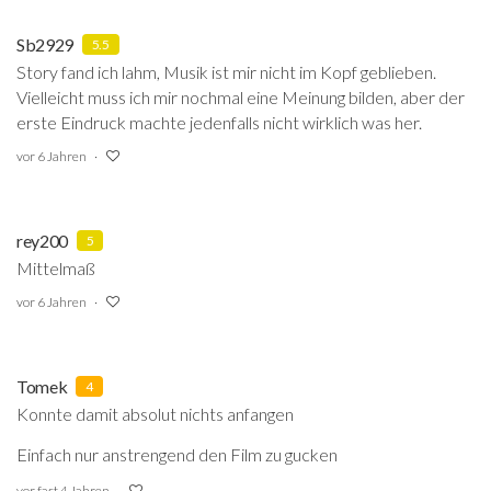
Sb2929
5.5
Story fand ich lahm, Musik ist mir nicht im Kopf geblieben.
Vielleicht muss ich mir nochmal eine Meinung bilden, aber der
erste Eindruck machte jedenfalls nicht wirklich was her.
vor 6 Jahren
rey200
5
Mittelmaß
vor 6 Jahren
Tomek
4
Konnte damit absolut nichts anfangen
Einfach nur anstrengend den Film zu gucken
vor fast 4 Jahren