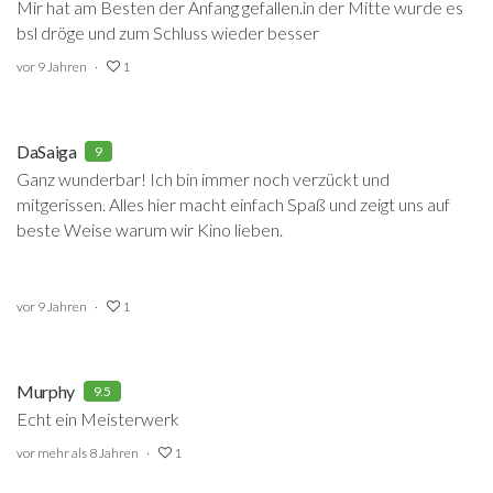
Mir hat am Besten der Anfang gefallen.in der Mitte wurde es
bsl dröge und zum Schluss wieder besser
vor 9 Jahren
1
DaSaiga
9
Ganz wunderbar! Ich bin immer noch verzückt und
mitgerissen. Alles hier macht einfach Spaß und zeigt uns auf
beste Weise warum wir Kino lieben.
vor 9 Jahren
1
Murphy
9.5
Echt ein Meisterwerk
vor mehr als 8 Jahren
1