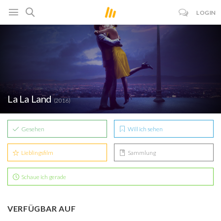
LOGIN
La La Land
(2016)
Gesehen
Will ich sehen
Lieblingsfilm
Sammlung
Schaue ich gerade
VERFÜGBAR AUF