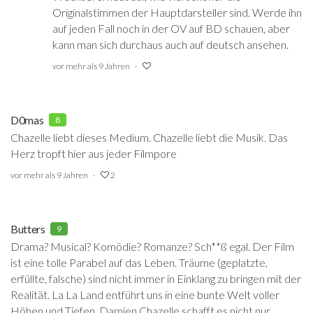
Originalstimmen der Hauptdarsteller sind. Werde ihn
auf jeden Fall noch in der OV auf BD schauen, aber
kann man sich durchaus auch auf deutsch ansehen.
vor mehr als 9 Jahren
D0mas
8
Chazelle liebt dieses Medium. Chazelle liebt die Musik. Das
Herz tropft hier aus jeder Filmpore
vor mehr als 9 Jahren
2
Butters
9
Drama? Musical? Komödie? Romanze? Sch**ß egal. Der Film
ist eine tolle Parabel auf das Leben. Träume (geplatzte,
erfüllte, falsche) sind nicht immer in Einklang zu bringen mit der
Realität. La La Land entführt uns in eine bunte Welt voller
Höhen und Tiefen. Damien Chazelle schafft es nicht nur