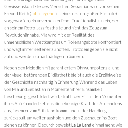
Gewissenskonflikte des Menschen. Sebastian wird von seinem
Freund Keith (
John Legend
in seiner ersten großen Filmrolle)
vorgeworfen, ein unverbesserlicher Traditionalist zu sein, der
an seinem Retro-Jazz festhalte und nicht das Zeug zum
Revolutionär habe. Mia wird mit der Realität des
unmenschlichen Wettkampfes um Rollenangebote konfrontiert
und wagt immer seltener zu hoffen. Trotzdem geben sie nicht
auf und werden zu hartnäckigen Träumern.
Neben den Melodien mit garantiertem Ohrwurmpotenzial und
der visuell betörenden Bildästhetik bleibt auch die Erzählweise
der Geschichte nachhaltig in Erinnerung. Während das Leben
von Mia und Sebastian in Momenten ihrer Einsamkeit
beschleunigt geschildert wird, strahlt der Film in den Momenten
ihres Aufeinandertreffens die lebendige Kraft des Atemholens
aus, indem er zum Stillstand kommt und in der Handlung
zurückspult, um weiter ausholen und den Zuschauer ins Boot
ziehen zu können. Dadurch beweist
La La Land
einmal mehr, wie