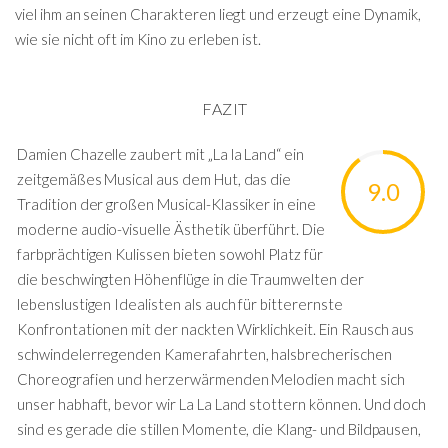
viel ihm an seinen Charakteren liegt und erzeugt eine Dynamik,
wie sie nicht oft im Kino zu erleben ist.
FAZIT
Damien Chazelle zaubert mit „La la Land“ ein
zeitgemäßes Musical aus dem Hut, das die
9.0
Tradition der großen Musical-Klassiker in eine
moderne audio-visuelle Ästhetik überführt. Die
farbprächtigen Kulissen bieten sowohl Platz für
die beschwingten Höhenflüge in die Traumwelten der
lebenslustigen Idealisten als auch für bitterernste
Konfrontationen mit der nackten Wirklichkeit. Ein Rausch aus
schwindelerregenden Kamerafahrten, halsbrecherischen
Choreografien und herzerwärmenden Melodien macht sich
unser habhaft, bevor wir La La Land stottern können. Und doch
sind es gerade die stillen Momente, die Klang- und Bildpausen,