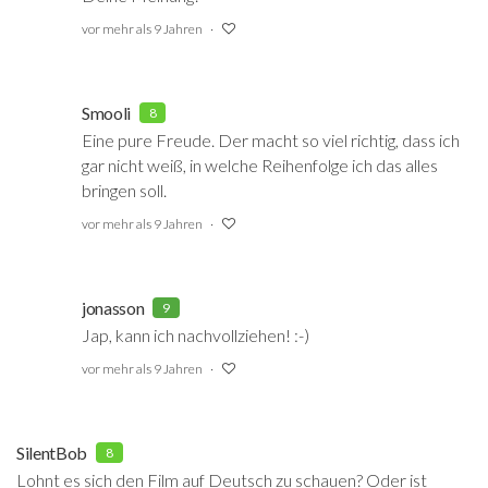
vor mehr als 9 Jahren
Smooli
8
Eine pure Freude. Der macht so viel richtig, dass ich
gar nicht weiß, in welche Reihenfolge ich das alles
bringen soll.
vor mehr als 9 Jahren
jonasson
9
Jap, kann ich nachvollziehen! :-)
vor mehr als 9 Jahren
SilentBob
8
Lohnt es sich den Film auf Deutsch zu schauen? Oder ist