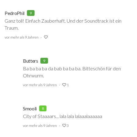
PedroPhil
9
Ganz toll! Einfach Zauberhaft. Und der Soundtrack ist ein
Traum.
vor mehr als 9 Jahren
Butters
9
Ba ba ba ba da bab ba ba ba. Bitteschön für den
Ohrwurm.
vor mehr als 9 Jahren
1
Smooli
8
City of Staaaars... lala lala lalaaalaaaaaa
vor mehr als 9 Jahren
3