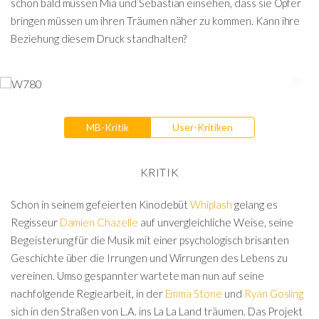
schon bald müssen Mia und Sebastian einsehen, dass sie Opfer
bringen müssen um ihren Träumen näher zu kommen. Kann ihre
Beziehung diesem Druck standhalten?
MB-Kritik
User-Kritiken
KRITIK
Schon in seinem gefeierten Kinodebüt
Whiplash
gelang es
Regisseur
Damien Chazelle
auf unvergleichliche Weise, seine
Begeisterung für die Musik mit einer psychologisch brisanten
Geschichte über die Irrungen und Wirrungen des Lebens zu
vereinen. Umso gespannter wartete man nun auf seine
nachfolgende Regiearbeit, in der
Emma Stone
und
Ryan Gosling
sich in den Straßen von L.A. ins La La Land träumen. Das Projekt