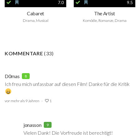
7.0
9.5
Cabaret
The Artist
Drama, Musical
Komödie, Romanze, Drama
KOMMENTARE
(
33
)
D0mas
8
Ich freu mich unfassbar auf diesen Film! Danke für die Kritik
vor mehr als 9 Jahren
1
jonasson
9
Vielen Dank! Die Vorfreude ist berechtigt!