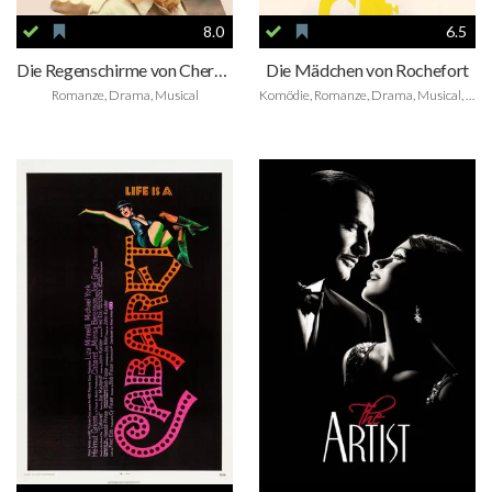
8.0
6.5
Die Regenschirme von Cherbourg
Die Mädchen von Rochefort
Romanze, Drama, Musical
Komödie, Romanze, Drama, Musical, Foreign