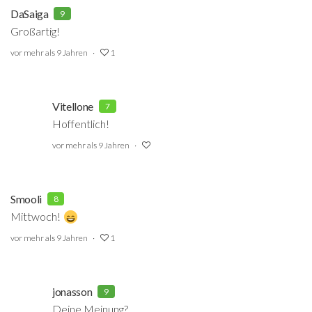
DaSaiga
9
Großartig!
vor mehr als 9 Jahren
1
Vitellone
7
Hoffentlich!
vor mehr als 9 Jahren
Smooli
8
Mittwoch!
vor mehr als 9 Jahren
1
jonasson
9
Deine Meinung?