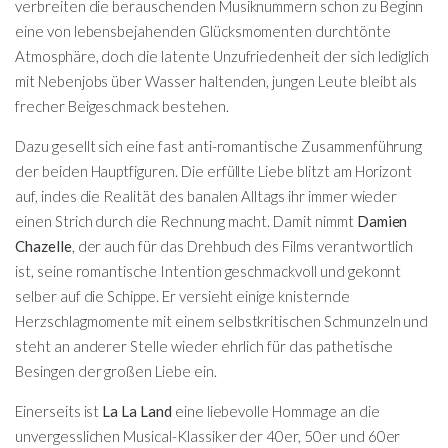
verbreiten die berauschenden Musiknummern schon zu Beginn
eine von lebensbejahenden Glücksmomenten durchtönte
Atmosphäre, doch die latente Unzufriedenheit der sich lediglich
mit Nebenjobs über Wasser haltenden, jungen Leute bleibt als
frecher Beigeschmack bestehen.
Dazu gesellt sich eine fast anti-romantische Zusammenführung
der beiden Hauptfiguren. Die erfüllte Liebe blitzt am Horizont
auf, indes die Realität des banalen Alltags ihr immer wieder
einen Strich durch die Rechnung macht. Damit nimmt
Damien
Chazelle
, der auch für das Drehbuch des Films verantwortlich
ist, seine romantische Intention geschmackvoll und gekonnt
selber auf die Schippe. Er versieht einige knisternde
Herzschlagmomente mit einem selbstkritischen Schmunzeln und
steht an anderer Stelle wieder ehrlich für das pathetische
Besingen der großen Liebe ein.
Einerseits ist
La La Land
eine liebevolle Hommage an die
unvergesslichen Musical-Klassiker der 40er, 50er und 60er