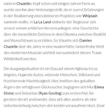
nahm in
Chazelle
s Kopf schon seit einigen Jahren Form an,
wurde von ihm aber hintenangestellt, da er zuerst Erfahrungen
in der Realisierung eines kleineren Projektes wie
Whiplash
sammeln wollte. In
La La Land
widmete der Regisseur sich
erneut seinem erklärten Herzensanliegen: eine Geschichte
über die menschliche Existenz in dem Dilemma zwischen Realität
und Wunschtraum zu erzählen. So träumte sich
Damien
Chazelle
über die Jahre in eine musikerfüllte, farbenfrohe Welt
des modernen Musicals und ließ nun zumindest diesen Traum
Wirklichkeit werden.
Die Ausgangssituation ist ein Stau auf einem Highway in Los
Angeles. Hupende Autos, wütende Menschen, Stillstand und
frustrierende Machtlosigkeit. Hier, inmitten des geballten
Ärgers der erfolglosen Glückssucher, begegnen sich Mia (
Emma
Stone
) und Sebastian (
Ryan Gosling
) zum ersten Mal. Sie
geraten derart aneinander, dass sich alles andere als eine
Liebesbeziehung zwischen den beiden vorausahnen lässt. Zwar