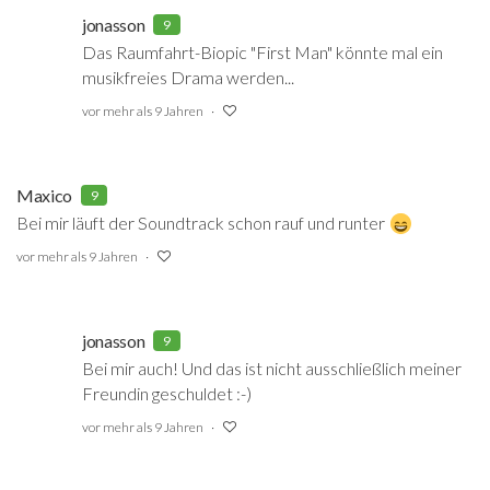
jonasson
9
Das Raumfahrt-Biopic "First Man" könnte mal ein
musikfreies Drama werden...
vor mehr als 9 Jahren
Maxico
9
Bei mir läuft der Soundtrack schon rauf und runter
vor mehr als 9 Jahren
jonasson
9
Bei mir auch! Und das ist nicht ausschließlich meiner
Freundin geschuldet :-)
vor mehr als 9 Jahren