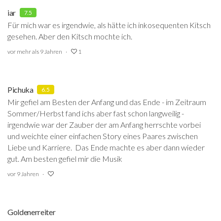
iar
7.5
Für mich war es irgendwie, als hätte ich inkosequenten Kitsch
gesehen. Aber den Kitsch mochte ich.
vor mehr als 9 Jahren
1
Pichuka
6.5
Mir gefiel am Besten der Anfang und das Ende - im Zeitraum
Sommer/Herbst fand ichs aber fast schon langweilig -
irgendwie war der Zauber der am Anfang herrschte vorbei
und weichte einer einfachen Story eines Paares zwischen
Liebe und Karriere. Das Ende machte es aber dann wieder
gut. Am besten gefiel mir die Musik
vor 9 Jahren
Goldenerreiter