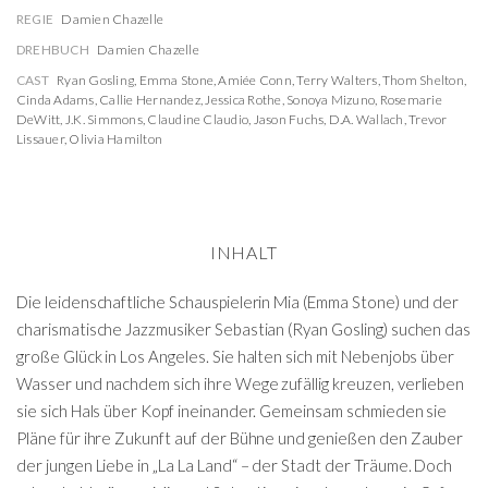
REGIE
Damien Chazelle
DREHBUCH
Damien Chazelle
CAST
Ryan Gosling
,
Emma Stone
,
Amiée Conn
,
Terry Walters
,
Thom Shelton
,
Cinda Adams
,
Callie Hernandez
,
Jessica Rothe
,
Sonoya Mizuno
,
Rosemarie
DeWitt
,
J.K. Simmons
,
Claudine Claudio
,
Jason Fuchs
,
D.A. Wallach
,
Trevor
Lissauer
,
Olivia Hamilton
INHALT
Die leidenschaftliche Schauspielerin Mia (Emma Stone) und der
charismatische Jazzmusiker Sebastian (Ryan Gosling) suchen das
große Glück in Los Angeles. Sie halten sich mit Nebenjobs über
Wasser und nachdem sich ihre Wege zufällig kreuzen, verlieben
sie sich Hals über Kopf ineinander. Gemeinsam schmieden sie
Pläne für ihre Zukunft auf der Bühne und genießen den Zauber
der jungen Liebe in „La La Land“ – der Stadt der Träume. Doch