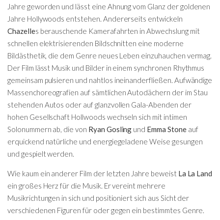
Jahre geworden und lässt eine Ahnung vom Glanz der goldenen
Jahre Hollywoods entstehen. Andererseits entwickeln
Chazelle
s berauschende Kamerafahrten in Abwechslung mit
schnellen elektrisierenden Bildschnitten eine moderne
Bildästhetik, die dem Genre neues Leben einzuhauchen vermag.
Der Film lässt Musik und Bilder in einem synchronen Rhythmus
gemeinsam pulsieren und nahtlos ineinanderfließen. Aufwändige
Massenchoreografien auf sämtlichen Autodächern der im Stau
stehenden Autos oder auf glanzvollen Gala-Abenden der
hohen Gesellschaft Hollwoods wechseln sich mit intimen
Solonummern ab, die von
Ryan Gosling
und
Emma Stone
auf
erquickend natürliche und energiegeladene Weise gesungen
und gespielt werden.
Wie kaum ein anderer Film der letzten Jahre beweist
La La Land
ein großes Herz für die Musik. Er vereint mehrere
Musikrichtungen in sich und positioniert sich aus Sicht der
verschiedenen Figuren für oder gegen ein bestimmtes Genre.