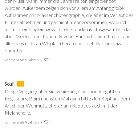
der Musik wann immer die Jahreszeiten eingeblendet
wurden. Außerdem zeigen sich vor allem am Anfang große
Aufnahmen mit Massenchoreographie, die aber im Verlauf des
Filmes abnehmen und gar nicht mehr vorkommen, wodurch
für mich ein Ungleichgewicht entstanden ist. Insgesamt ist das
aber Meckern auf hohem Niveau. Für mich reicht La La Land
allerdings nicht an Whiplash heran und spielt klar eine Liga
darunter.
vor mehr als 9 Jahren
1
Souli
4
Dröge Vergangenheitsinszenierung eines hochbegabten
Regisseurs. Beim nächsten Mal dann bitte den Kopf aus dem
Arsch der Wehmut ziehen, dann klappt es auch mit der
Melancholie.
vor mehr als 9 Jahren
4