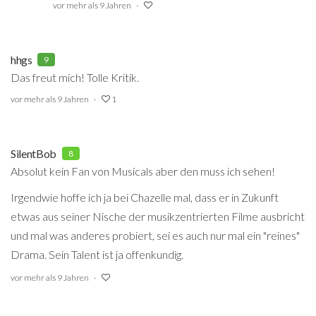
vor mehr als 9 Jahren
hhgs
9
Das freut mich! Tolle Kritik.
vor mehr als 9 Jahren
1
SilentBob
8
Absolut kein Fan von Musicals aber den muss ich sehen!
Irgendwie hoffe ich ja bei Chazelle mal, dass er in Zukunft
etwas aus seiner Nische der musikzentrierten Filme ausbricht
und mal was anderes probiert, sei es auch nur mal ein "reines"
Drama. Sein Talent ist ja offenkundig.
vor mehr als 9 Jahren