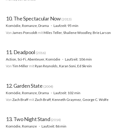
10. The Spectacular Now
(2013)
Komödie, Romanze, Drama
Laufzeit: 95 min
Von
James Ponsoldt
mit
Miles Teller, Shailene Woodley, Brie Larson
11. Deadpool
(2016)
Action, Sci-Fi, Abenteuer, Komödie
Laufzeit: 106 min
Von
Tim Miller
mit
Ryan Reynolds, Karan Soni, Ed Skrein
12. Garden State
(2004)
Komödie, Romanze, Drama
Laufzeit: 102 min
Von
Zach Braff
mit
Zach Braff, Kenneth Graymez, George C. Wolfe
13. Two Night Stand
(2014)
Komödie, Romanze
Laufzeit: 86 min