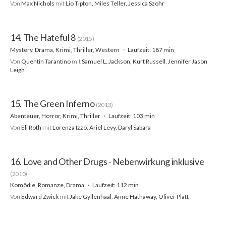
Von
Max Nichols
mit
Lio Tipton, Miles Teller, Jessica Szohr
14. The Hateful 8
(2015)
Mystery, Drama, Krimi, Thriller, Western
Laufzeit: 187 min
Von
Quentin Tarantino
mit
Samuel L. Jackson, Kurt Russell, Jennifer Jason
Leigh
15. The Green Inferno
(2013)
Abenteuer, Horror, Krimi, Thriller
Laufzeit: 103 min
Von
Eli Roth
mit
Lorenza Izzo, Ariel Levy, Daryl Sabara
16. Love and Other Drugs - Nebenwirkung inklusive
(2010)
Komödie, Romanze, Drama
Laufzeit: 112 min
Von
Edward Zwick
mit
Jake Gyllenhaal, Anne Hathaway, Oliver Platt