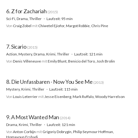
6. Z for Zachariah
(2015)
Sci-Fi, Drama, Thriller
Laufzeit: 95 min
Von
Craig Zobel
mit
Chiwetel Ejiofor, Margot Robbie, Chris Pine
7. Sicario
(2015)
Action, Mystery, Drama, Krimi, Thriller
Laufzeit: 121 min
Von
Denis Villeneuve
mit
Emily Blunt, Benicio del Toro, Josh Brolin
8. Die Unfassbaren - Now You See Me
(2013)
Mystery, Krimi, Thriller
Laufzeit: 115 min
Von
Louis Leterrier
mit
Jesse Eisenberg, Mark Ruffalo, Woody Harrelson
9. A Most Wanted Man
(2014)
Drama, Krimi, Thriller
Laufzeit: 121 min
Von
Anton Corbijn
mit
Grigoriy Dobrygin, Philip Seymour Hoffman,
Homayoun Ershadi