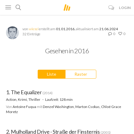
LOGIN
von
wiiesel
erstellt am
01.01.2016
, aktualisiert am
21.06.2024
0
0
32 Einträge
Gesehen in 2016
Liste
Raster
1. The Equalizer
(2014)
Action, Krimi, Thriller
Laufzeit: 128 min
Von
Antoine Fuqua
mit
Denzel Washington, Marton Csokas, Chloë Grace
Moretz
2. Mulholland Drive - Straße der Finsternis
(2001)