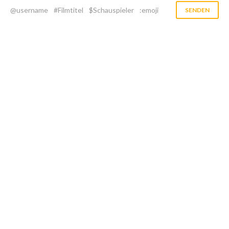
@username
#Filmtitel
$Schauspieler
:emoji