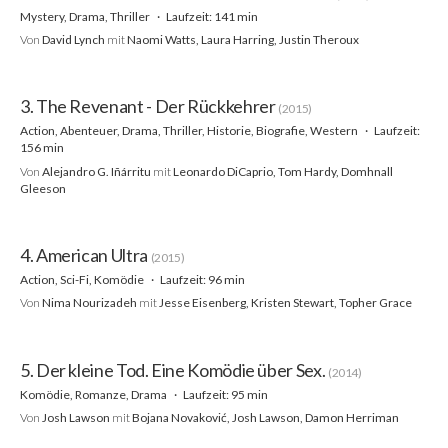
Mystery, Drama, Thriller
Laufzeit: 141 min
Von
David Lynch
mit
Naomi Watts, Laura Harring, Justin Theroux
3. The Revenant - Der Rückkehrer
(2015)
Action, Abenteuer, Drama, Thriller, Historie, Biografie, Western
Laufzeit:
156 min
Von
Alejandro G. Iñárritu
mit
Leonardo DiCaprio, Tom Hardy, Domhnall
Gleeson
4. American Ultra
(2015)
Action, Sci-Fi, Komödie
Laufzeit: 96 min
Von
Nima Nourizadeh
mit
Jesse Eisenberg, Kristen Stewart, Topher Grace
5. Der kleine Tod. Eine Komödie über Sex.
(2014)
Komödie, Romanze, Drama
Laufzeit: 95 min
Von
Josh Lawson
mit
Bojana Novaković, Josh Lawson, Damon Herriman