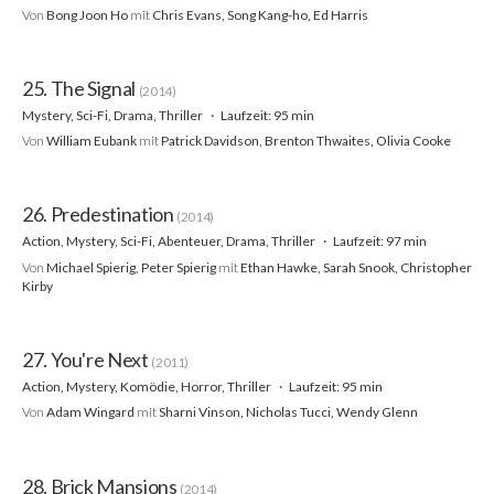
Von
Bong Joon Ho
mit
Chris Evans, Song Kang-ho, Ed Harris
25. The Signal
(2014)
Mystery, Sci-Fi, Drama, Thriller
Laufzeit: 95 min
Von
William Eubank
mit
Patrick Davidson, Brenton Thwaites, Olivia Cooke
26. Predestination
(2014)
Action, Mystery, Sci-Fi, Abenteuer, Drama, Thriller
Laufzeit: 97 min
Von
Michael Spierig, Peter Spierig
mit
Ethan Hawke, Sarah Snook, Christopher
Kirby
27. You're Next
(2011)
Action, Mystery, Komödie, Horror, Thriller
Laufzeit: 95 min
Von
Adam Wingard
mit
Sharni Vinson, Nicholas Tucci, Wendy Glenn
28. Brick Mansions
(2014)