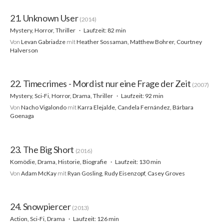
21. Unknown User
(2014)
Mystery, Horror, Thriller
Laufzeit: 82 min
Von
Levan Gabriadze
mit
Heather Sossaman, Matthew Bohrer, Courtney
Halverson
22. Timecrimes - Mord ist nur eine Frage der Zeit
(2007)
Mystery, Sci-Fi, Horror, Drama, Thriller
Laufzeit: 92 min
Von
Nacho Vigalondo
mit
Karra Elejalde, Candela Fernández, Bárbara
Goenaga
23. The Big Short
(2016)
Komödie, Drama, Historie, Biografie
Laufzeit: 130 min
Von
Adam McKay
mit
Ryan Gosling, Rudy Eisenzopf, Casey Groves
24. Snowpiercer
(2013)
Action, Sci-Fi, Drama
Laufzeit: 126 min