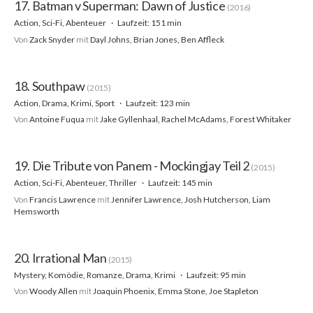
17. Batman v Superman: Dawn of Justice
(2016)
Action, Sci-Fi, Abenteuer
Laufzeit: 151 min
Von
Zack Snyder
mit
Dayl Johns, Brian Jones, Ben Affleck
18. Southpaw
(2015)
Action, Drama, Krimi, Sport
Laufzeit: 123 min
Von
Antoine Fuqua
mit
Jake Gyllenhaal, Rachel McAdams, Forest Whitaker
19. Die Tribute von Panem - Mockingjay Teil 2
(2015)
Action, Sci-Fi, Abenteuer, Thriller
Laufzeit: 145 min
Von
Francis Lawrence
mit
Jennifer Lawrence, Josh Hutcherson, Liam
Hemsworth
20. Irrational Man
(2015)
Mystery, Komödie, Romanze, Drama, Krimi
Laufzeit: 95 min
Von
Woody Allen
mit
Joaquin Phoenix, Emma Stone, Joe Stapleton