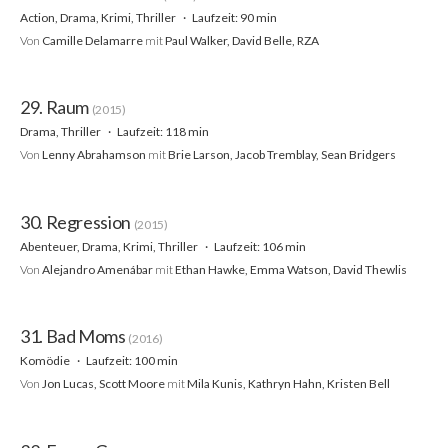
Action, Drama, Krimi, Thriller
Laufzeit: 90 min
Von
Camille Delamarre
mit
Paul Walker, David Belle, RZA
29. Raum
(2015)
Drama, Thriller
Laufzeit: 118 min
Von
Lenny Abrahamson
mit
Brie Larson, Jacob Tremblay, Sean Bridgers
30. Regression
(2015)
Abenteuer, Drama, Krimi, Thriller
Laufzeit: 106 min
Von
Alejandro Amenábar
mit
Ethan Hawke, Emma Watson, David Thewlis
31. Bad Moms
(2016)
Komödie
Laufzeit: 100 min
Von
Jon Lucas, Scott Moore
mit
Mila Kunis, Kathryn Hahn, Kristen Bell